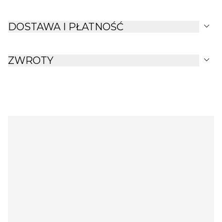
expand_more
DOSTAWA I PŁATNOŚĆ
expand_more
ZWROTY