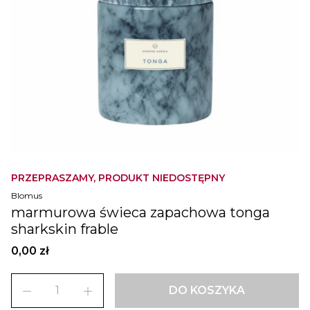
PRZEPRASZAMY, PRODUKT NIEDOSTĘPNY
Blomus
marmurowa świeca zapachowa tonga
sharkskin frable
0,00 zł
remove
add
DO KOSZYKA