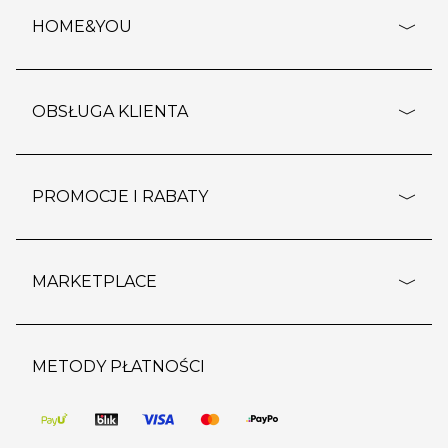
HOME&YOU
adresy sklepów
o firmie
OBSŁUGA KLIENTA
rozporządzenie RODO
pomoc - najczęstsze pytania
ustawienia cookies
dostawy i płatność
PROMOCJE I RABATY
polityka prywatności
polityka zwrotu towaru
kontakt
strefa okazji
reklamacje
blog
outlet
MARKETPLACE
wypis z subskrypcji
jakość i bezpieczeństwo
karta klienta
regulamin sklepu
o marketplace
karta podarunkowa
pozostałe regulaminy
strefa marek
METODY PŁATNOŚCI
regulaminy promocji
produkty
pomoc dla sprzedawców