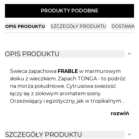
PRODUKTY PODOBNE
OPIS PRODUKTU
SZCZEGÓŁY PRODUKTU
DOSTAWA I
expand_more
OPIS PRODUKTU
Świeca zapachowa
FRABLE
w marmurowym
słoiku z wieczkiem. Zapach TONGA - to podróż
na morza południowe. Cytrusowa świeżość
łączy się z ziołowym aromatem sosny.
Orzeźwiający i egzotyczny, jak w tropikalnym
lesie deszczowym. Wosk nie zawiera oleju
rozwiń
palmowego, niewielka emisja sadzy.
Marmurowy słoiczek nadaje się do ponownego
wykorzystania.
expand_more
SZCZEGÓŁY PRODUKTU