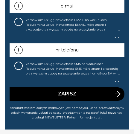
e-mail
Zamawiam usługę Newslettera EMAIL na warunkach
Regulaminu Usługi Newslettera EMAIL
, które znam i
akceptuję oraz wyrażam zgodę na przesyłanie przez
home&you S.A w Gdańsku (KRS: 0000015349) na mój adres e-
mail informacji handlowej (m.in. o nowościach, ofertach,
promocjach, wyprzedażach). Wiem, że mogę tę zgodę w
każdej chwili cofnąć.
nr telefonu
Zamawiam usługę Newslettera SMS na warunkach
Regulaminu Usługi Newslettera SMS
które znam i akceptuję
oraz wyrażam zgodę na przesyłanie przez home&you S.A w
Gdańsku (KRS: 0000015349) na mój nr telefonu informacji
handlowej (m.in. o nowościach, ofertach, promocjach,
wyprzedażach). Wiem, że mogę tę zgodę w każdej chwili
cofnąć.
ZAPISZ
Administratorem danych osobowych jest home&you. Dane przetwarzamy w
celach wykonania usługi do czasu przedawnienia roszczeń lub/i rezygnacji
z usługi NEWSLETTER. Pełna informacja:
tutaj
.