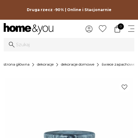
Druga rzecz -90% | Online i Stacjonarnie
0
chevron_right
chevron_right
chevron_right
chevr
strona główna
dekoracje
dekoracje domowe
świece zapachowe
favorite