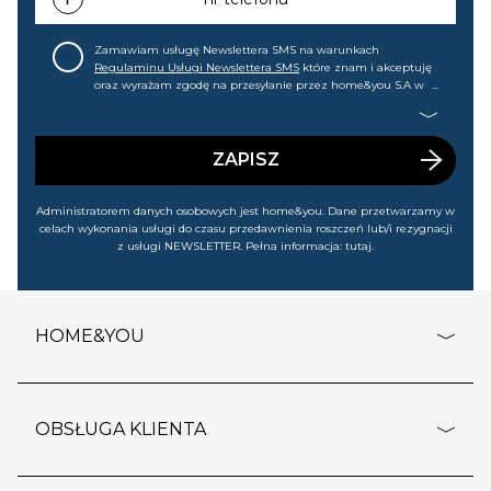
Zamawiam usługę Newslettera SMS na warunkach
Regulaminu Usługi Newslettera SMS
które znam i akceptuję
oraz wyrażam zgodę na przesyłanie przez home&you S.A w
Gdańsku (KRS: 0000015349) na mój nr telefonu informacji
handlowej (m.in. o nowościach, ofertach, promocjach,
wyprzedażach). Wiem, że mogę tę zgodę w każdej chwili
cofnąć.
ZAPISZ
Administratorem danych osobowych jest home&you. Dane przetwarzamy w
celach wykonania usługi do czasu przedawnienia roszczeń lub/i rezygnacji
z usługi NEWSLETTER. Pełna informacja:
tutaj
.
HOME&YOU
adresy sklepów
o firmie
OBSŁUGA KLIENTA
rozporządzenie RODO
pomoc - najczęstsze pytania