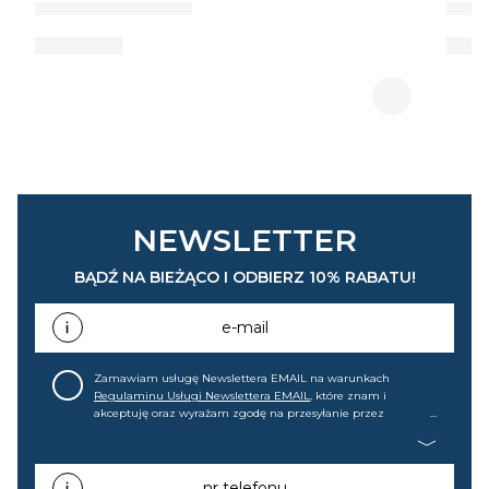
NEWSLETTER
BĄDŹ NA BIEŻĄCO I ODBIERZ 10% RABATU!
e-mail
Zamawiam usługę Newslettera EMAIL na warunkach
Regulaminu Usługi Newslettera EMAIL
, które znam i
akceptuję oraz wyrażam zgodę na przesyłanie przez
home&you S.A w Gdańsku (KRS: 0000015349) na mój adres e-
mail informacji handlowej (m.in. o nowościach, ofertach,
promocjach, wyprzedażach). Wiem, że mogę tę zgodę w
każdej chwili cofnąć.
nr telefonu