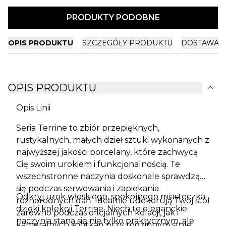
PRODUKTY PODOBNE
OPIS PRODUKTU
SZCZEGÓŁY PRODUKTU
DOSTAWA I
expand_more
OPIS PRODUKTU
Opis Linii
Seria Terrine to zbiór przepięknych,
rustykalnych, małych dzieł sztuki wykonanych z
najwyższej jakości porcelany, które zachwycą
Cię swoim urokiem i funkcjonalnością. Te
wszechstronne naczynia doskonale sprawdzą
się podczas serwowania i zapiekania
Odkryj urok włoskiego, spokojnego miasteczka
różnorodnych dań. Idealnie udekorują Twój stół
dzięki kolekcji Terrine. Niech te eleganckie
zarówno podczas oficjalnych kolacji, jak i
naczynia staną się nie tylko praktycznym, ale
kameralnych spotkań przy rodzinnym stole.