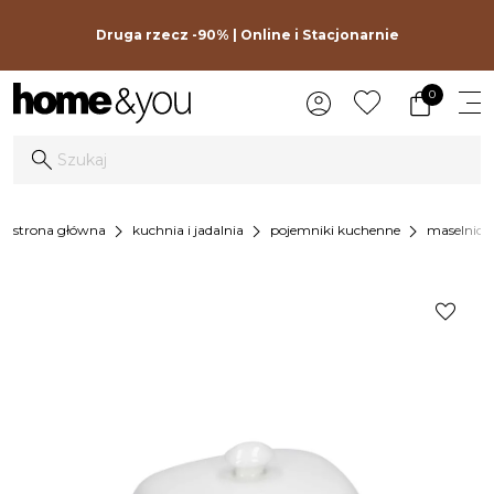
Druga rzecz -90% | Online i Stacjonarnie
0
chevron_right
chevron_right
chevron_right
strona główna
kuchnia i jadalnia
pojemniki kuchenne
maselnicz
favorite