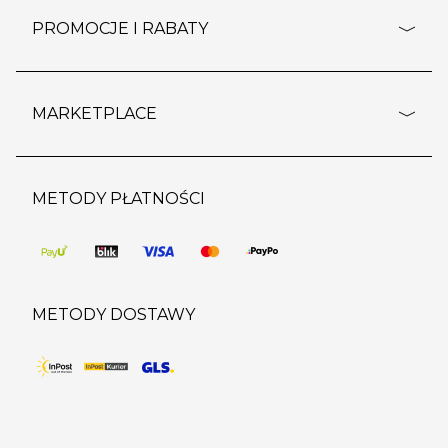
ustawienia cookies
dostawy i płatność
PROMOCJE I RABATY
polityka prywatności
polityka zwrotu towaru
kontakt
strefa okazji
reklamacje
blog
outlet
MARKETPLACE
wypis z subskrypcji
jakość i bezpieczeństwo
karta klienta
regulamin sklepu
o marketplace
karta podarunkowa
pozostałe regulaminy
strefa marek
METODY PŁATNOŚCI
regulaminy promocji
produkty
pomoc dla sprzedawców
METODY DOSTAWY
DO KOSZYKA