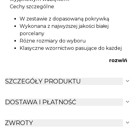
Cechy szczególne
W zestawie z dopasowaną pokrywką
Wykonana z najwyższej jakości białej
porcelany
Różne rozmiary do wyboru
Klasyczne wzornictwo pasujące do każdej
zastawy stołowej
rozwiń
expand_more
SZCZEGÓŁY PRODUKTU
expand_more
DOSTAWA I PŁATNOŚĆ
expand_more
ZWROTY