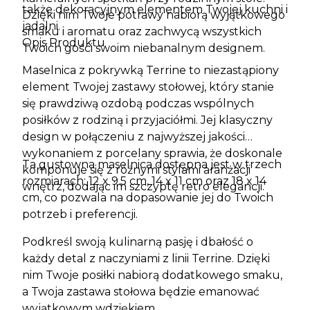
także dekoracyjnym elementem Twojej kuchni i
Dzięki nim Twoje potrawy nabiorą wyjątkowego
jadalni.
smaku i aromatu oraz zachwycą wszystkich
Opis Produktu
Twoich gości swoim niebanalnym designem.
Maselnica z pokrywką Terrine to niezastąpiony
element Twojej zastawy stołowej, który stanie
się prawdziwą ozdobą podczas wspólnych
posiłków z rodziną i przyjaciółmi. Jej klasyczny
design w połączeniu z najwyższej jakości
wykonaniem z porcelany sprawia, że doskonale
Ta gustowna maselnica dostępna jest w trzech
komponuje się z różnymi stylami aranżacji
rozmiarach: 12 x 9.5 cm, 14 x 11 cm oraz 18 x 14
wnętrz, dodając im szczyptę retro elegancji.
cm, co pozwala na dopasowanie jej do Twoich
potrzeb i preferencji.
Podkreśl swoją kulinarną pasję i dbałość o
każdy detal z naczyniami z linii Terrine. Dzięki
nim Twoje posiłki nabiorą dodatkowego smaku,
a Twoja zastawa stołowa będzie emanować
wyjątkowym wdziękiem.