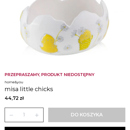
PRZEPRASZAMY, PRODUKT NIEDOSTĘPNY
home&you
misa little chicks
44,72 zł
remove
add
DO KOSZYKA