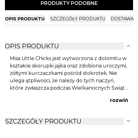
PRODUKTY PODOBNE
OPIS PRODUKTU
SZCZEGÓŁY PRODUKTU
DOSTAWA I
expand_more
OPIS PRODUKTU
Misa Little Chicks jest wytworzona z dolomitu w
kształcie skorupki jajka oraz zdobiona uroczymi,
żółtymi kurczaczkami pośród stokrotek. Nie
ulega ątpliwości, że należy do tych naczyń,
które zwłaszcza podczas Wielkanocnych Świąt
idealnie wkomponują się w wystrój stołowego
rozwiń
nakrycia.
expand_more
SZCZEGÓŁY PRODUKTU