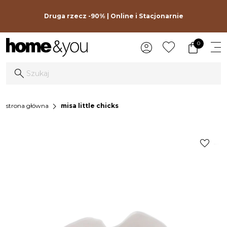
Druga rzecz -90% | Online i Stacjonarnie
0
chevron_right
strona główna
misa little chicks
favorite