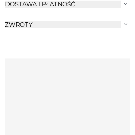
expand_more
DOSTAWA I PŁATNOŚĆ
expand_more
ZWROTY