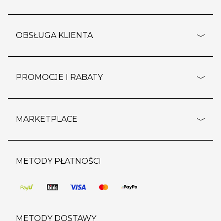
adresy sklepów
o firmie
OBSŁUGA KLIENTA
rozporządzenie RODO
pomoc - najczęstsze pytania
ustawienia cookies
dostawy i płatność
PROMOCJE I RABATY
polityka prywatności
polityka zwrotu towaru
kontakt
strefa okazji
reklamacje
blog
outlet
MARKETPLACE
wypis z subskrypcji
jakość i bezpieczeństwo
karta klienta
regulamin sklepu
o marketplace
karta podarunkowa
pozostałe regulaminy
strefa marek
METODY PŁATNOŚCI
regulaminy promocji
produkty
pomoc dla sprzedawców
METODY DOSTAWY