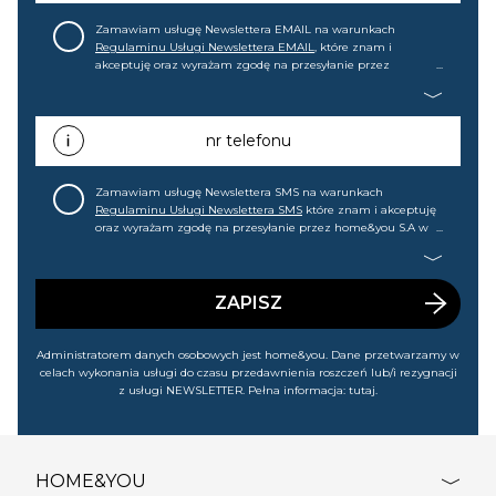
Zamawiam usługę Newslettera EMAIL na warunkach
Regulaminu Usługi Newslettera EMAIL
, które znam i
akceptuję oraz wyrażam zgodę na przesyłanie przez
home&you S.A w Gdańsku (KRS: 0000015349) na mój adres e-
mail informacji handlowej (m.in. o nowościach, ofertach,
promocjach, wyprzedażach). Wiem, że mogę tę zgodę w
każdej chwili cofnąć.
nr telefonu
Zamawiam usługę Newslettera SMS na warunkach
Regulaminu Usługi Newslettera SMS
które znam i akceptuję
oraz wyrażam zgodę na przesyłanie przez home&you S.A w
Gdańsku (KRS: 0000015349) na mój nr telefonu informacji
handlowej (m.in. o nowościach, ofertach, promocjach,
wyprzedażach). Wiem, że mogę tę zgodę w każdej chwili
cofnąć.
ZAPISZ
Administratorem danych osobowych jest home&you. Dane przetwarzamy w
celach wykonania usługi do czasu przedawnienia roszczeń lub/i rezygnacji
z usługi NEWSLETTER. Pełna informacja:
tutaj
.
HOME&YOU