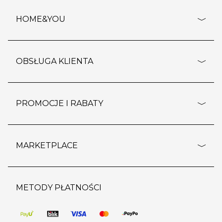
HOME&YOU
adresy sklepów
o firmie
OBSŁUGA KLIENTA
rozporządzenie RODO
pomoc - najczęstsze pytania
ustawienia cookies
dostawy i płatność
PROMOCJE I RABATY
polityka prywatności
polityka zwrotu towaru
kontakt
strefa okazji
reklamacje
blog
outlet
MARKETPLACE
wypis z subskrypcji
jakość i bezpieczeństwo
karta klienta
regulamin sklepu
o marketplace
karta podarunkowa
pozostałe regulaminy
strefa marek
METODY PŁATNOŚCI
regulaminy promocji
produkty
pomoc dla sprzedawców