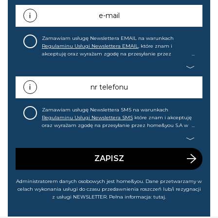
e-mail
Zamawiam usługę Newslettera EMAIL na warunkach
Regulaminu Usługi Newslettera EMAIL
, które znam i
akceptuję oraz wyrażam zgodę na przesyłanie przez
home&you S.A w Gdańsku (KRS: 0000015349) na mój adres e-
mail informacji handlowej (m.in. o nowościach, ofertach,
promocjach, wyprzedażach). Wiem, że mogę tę zgodę w
każdej chwili cofnąć.
nr telefonu
Zamawiam usługę Newslettera SMS na warunkach
Regulaminu Usługi Newslettera SMS
które znam i akceptuję
oraz wyrażam zgodę na przesyłanie przez home&you S.A w
Gdańsku (KRS: 0000015349) na mój nr telefonu informacji
handlowej (m.in. o nowościach, ofertach, promocjach,
wyprzedażach). Wiem, że mogę tę zgodę w każdej chwili
cofnąć.
ZAPISZ
Administratorem danych osobowych jest home&you. Dane przetwarzamy w
celach wykonania usługi do czasu przedawnienia roszczeń lub/i rezygnacji
z usługi NEWSLETTER. Pełna informacja:
tutaj
.