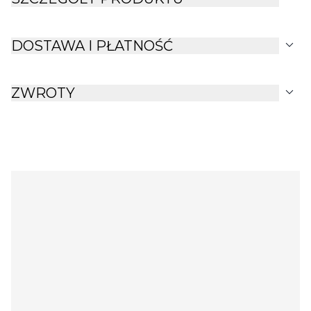
expand_more
DOSTAWA I PŁATNOŚĆ
expand_more
ZWROTY