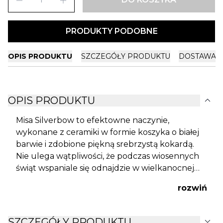
remove
add
PRODUKTY PODOBNE
OPIS PRODUKTU
SZCZEGÓŁY PRODUKTU
DOSTAWA I
expand_more
OPIS PRODUKTU
Misa Silverbow to efektowne naczynie,
wykonane z ceramiki w formie koszyka o białej
barwie i zdobione piękną srebrzystą kokardą.
Nie ulega wątpliwości, że podczas wiosennych
świąt wspaniale się odnajdzie w wielkanocnej
aranżacji domowego wnętrza.
rozwiń
expand_more
SZCZEGÓŁY PRODUKTU