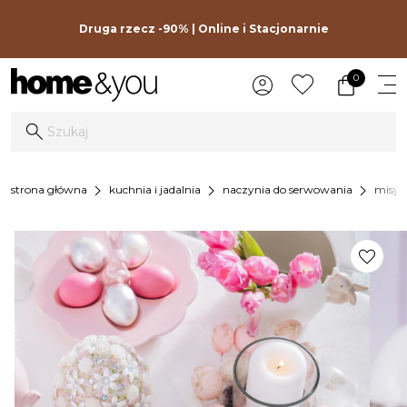
Druga rzecz -90% | Online i Stacjonarnie
0
chevron_right
chevron_right
chevron_right
chev
strona główna
kuchnia i jadalnia
naczynia do serwowania
misy
favorite