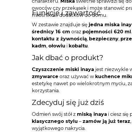
charakteru.
Miska
świetnie sprawdzi się d
owoców czy przekąsek i może stanowić pr
Funkcje i zawartość
miłośników dodatków do domu.
W zestawie znajduje się
jedna miska inay
średnicy 16 cm
oraz
pojemności 620 ml
kontaktu z żywnością
,
bezpieczny
,
prz
kadm
,
ołowiu
i
kobaltu
.
Jak dbać o produkt?
Czyszczenie miski inaya
jest niezwykle
zmywarce
oraz używać w
kuchence mik
estetykę nawet po wielokrotnym myciu, 
korzystania.
Zdecyduj się już dziś
Odmień swój stół z
miską inaya
i ciesz si
klasycznego stylu
–
zamów ją już teraz
wyjątkowego nakrycia.