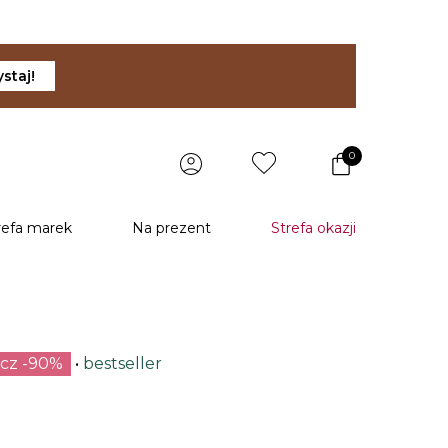
staj!
0
refa marek
Na prezent
Strefa okazji
ecz -90%
bestseller
u