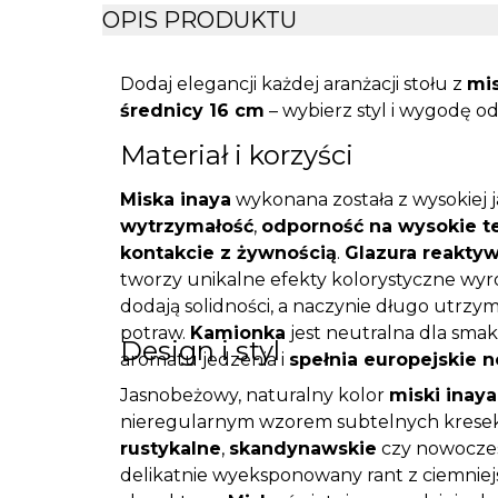
OPIS PRODUKTU
Dodaj elegancji każdej aranżacji stołu z
mis
średnicy 16 cm
– wybierz styl i wygodę o
Materiał i korzyści
Miska inaya
wykonana została z wysokiej 
wytrzymałość
,
odporność na wysokie t
kontakcie z żywnością
.
Glazura reakty
tworzy unikalne efekty kolorystyczne wyr
dodają solidności, a naczynie długo utr
potraw.
Kamionka
jest neutralna dla smak
Design i styl
aromatu jedzenia i
spełnia europejskie
Jasnobeżowy, naturalny kolor
miski inaya
nieregularnym wzorem subtelnych kresek,
rustykalne
,
skandynawskie
czy nowoczes
delikatnie wyeksponowany rant z ciemniejszą