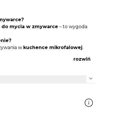
zmywarce?
 do mycia w zmywarce
– to wygoda
enie?
używania w
kuchence mikrofalowej
.
rozwiń
ywa na smak ani zapach jedzenia.
rmy bezpieczeństwa
dotyczące
expand_more
kich
.