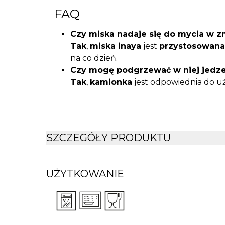
FAQ
Czy miska nadaje się do mycia w 
Tak
,
miska inaya
jest
przystosowana
na co dzień.
Czy mogę podgrzewać w niej jedz
Tak
,
kamionka
jest odpowiednia do 
Czy miska zmienia smak potraw?
Nie
,
materiał jest neutralny
i nie wpł
Czy produkt jest bezpieczny?
Tak
,
miska spełnia europejskie no
SZCZEGÓŁY PRODUKTU
dopuszczalnej zawartości
metali cięż
UŻYTKOWANIE