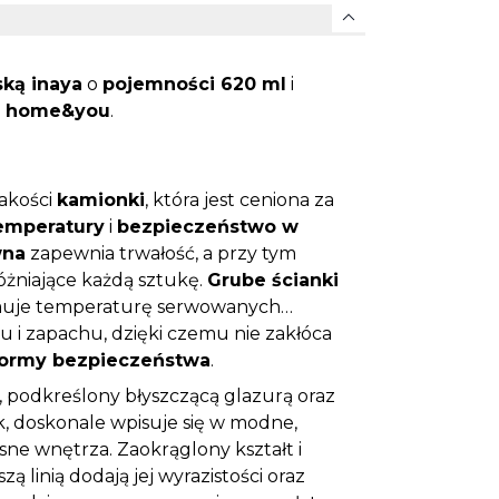
expand_more
ką inaya
o
pojemności 620 ml
i
d
home&you
.
jakości
kamionki
, która jest ceniona za
emperatury
i
bezpieczeństwo w
wna
zapewnia trwałość, a przy tym
óżniające każdą sztukę.
Grube ścianki
zymuje temperaturę serwowanych
u i zapachu, dzięki czemu nie zakłóca
 normy bezpieczeństwa
.
, podkreślony błyszczącą glazurą oraz
 doskonale wpisuje się w modne,
ne wnętrza. Zaokrąglony kształt i
 linią dodają jej wyrazistości oraz