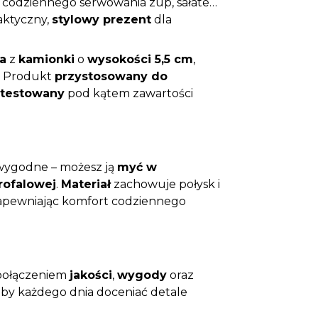
o codziennego serwowania zup, sałatek,
aktyczny,
stylowy prezent
dla
a
z
kamionki
o
wysokości 5,5 cm
,
. Produkt
przystosowany do
etestowany
pod kątem zawartości
 wygodne – możesz ją
myć w
rofalowej
.
Materiał
zachowuje połysk i
zapewniając komfort codziennego
ę połączeniem
jakości
,
wygody
oraz
, by każdego dnia doceniać detale