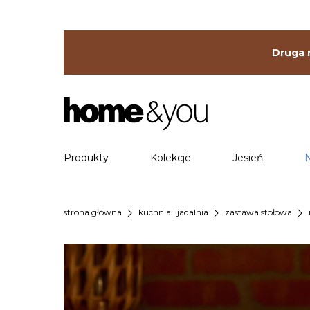
Druga r
Produkty
Kolekcje
Jesień
chevron_right
chevron_right
chevron_right
strona główna
kuchnia i jadalnia
zastawa stołowa