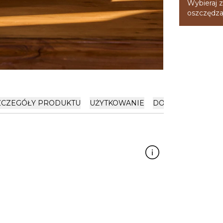
Wybieraj z
oszczędzaj
ZCZEGÓŁY PRODUKTU
UŻYTKOWANIE
DOSTAWA I PŁATN