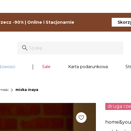
zecz -90% | Online i Stacjonarnie
Skorzy
Nowości
Sale
Karta podarunkowa
St
chevron_right
miski
miska inaya
druga rz
favorite
home&yo