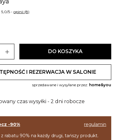
aya
5,0/5 -
opinii (8)
add
DO KOSZYKA
TĘPNOŚĆ I REZERWACJA W SALONIE
sprzedawane i wysyłane przez:
home&you
owany czas wysyłki - 2 dni robocze
ecz -90%
regulamin
 z rabatu 90% na każdy drugi, tańszy produkt.