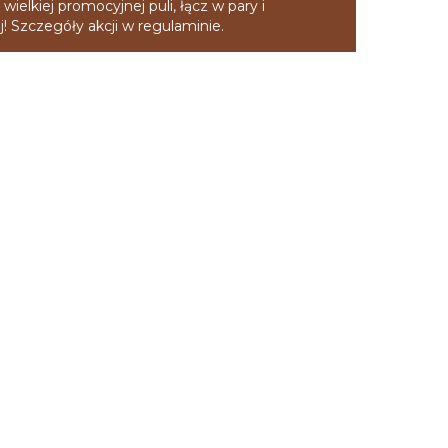
 wielkiej promocyjnej puli, łącz w pary i
! Szczegóły akcji w regulaminie.
OŚĆ
ZWROTY
OPINIE