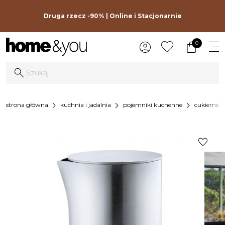
Druga rzecz -90% | Online i Stacjonarnie
0
chevron_right
chevron_right
chevron_right
strona główna
kuchnia i jadalnia
pojemniki kuchenne
cukiernice
favorite