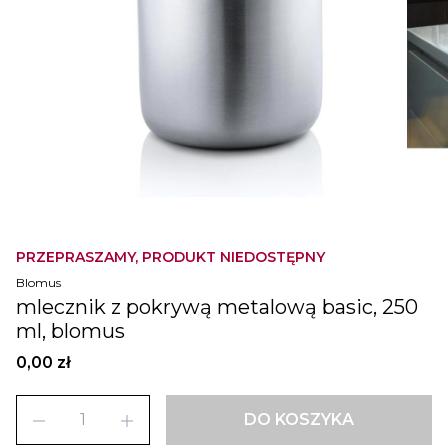
PRZEPRASZAMY, PRODUKT NIEDOSTĘPNY
Blomus
mlecznik z pokrywą metalową basic, 250
ml, blomus
0,00 zł
remove
add
DO KOSZYKA