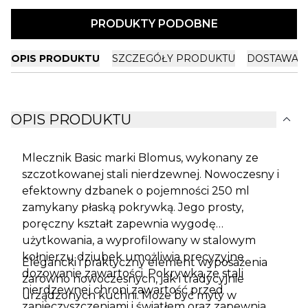
PRODUKTY PODOBNE
OPIS PRODUKTU
SZCZEGÓŁY PRODUKTU
DOSTAWA I
expand_more
OPIS PRODUKTU
Mlecznik Basic marki Blomus, wykonany ze
szczotkowanej stali nierdzewnej. Nowoczesny i
efektowny dzbanek o pojemności 250 ml
zamykany płaską pokrywką. Jego prosty,
poręczny kształt zapewnia wygodę
użytkowania, a wyprofilowany w stalowym
kołnierzu dziubek umożliwia precyzyjne
Elegancki i praktyczny element wyposażenia
dozowanie zawartości. Pokrywka ze stali
zarówno nowoczesnych, jak i tradycyjnie
nierdzewnej chroni zawartość przed
urządzonych kuchni. Może być myty w
zanieczyszczeniami i światłem oraz zapewnia