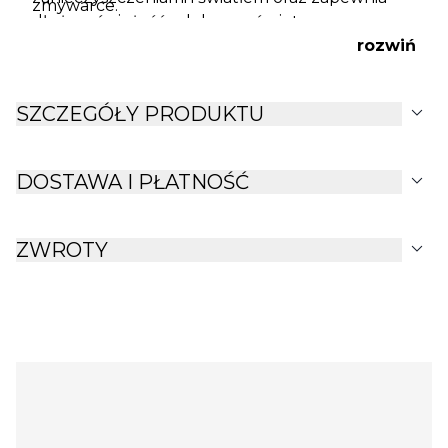
zmywarce.
dłuższą świeżość mleka czy śmietany.
rozwiń
expand_more
SZCZEGÓŁY PRODUKTU
expand_more
DOSTAWA I PŁATNOŚĆ
expand_more
ZWROTY