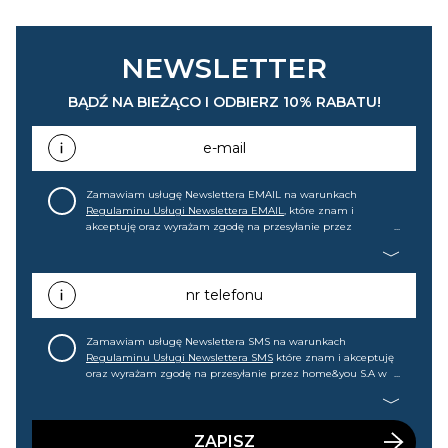
NEWSLETTER
BĄDŹ NA BIEŻĄCO I ODBIERZ 10% RABATU!
e-mail
Zamawiam usługę Newslettera EMAIL na warunkach
Regulaminu Usługi Newslettera EMAIL
, które znam i
akceptuję oraz wyrażam zgodę na przesyłanie przez
home&you S.A w Gdańsku (KRS: 0000015349) na mój adres e-
mail informacji handlowej (m.in. o nowościach, ofertach,
promocjach, wyprzedażach). Wiem, że mogę tę zgodę w
każdej chwili cofnąć.
nr telefonu
Zamawiam usługę Newslettera SMS na warunkach
Regulaminu Usługi Newslettera SMS
które znam i akceptuję
oraz wyrażam zgodę na przesyłanie przez home&you S.A w
Gdańsku (KRS: 0000015349) na mój nr telefonu informacji
handlowej (m.in. o nowościach, ofertach, promocjach,
wyprzedażach). Wiem, że mogę tę zgodę w każdej chwili
cofnąć.
ZAPISZ