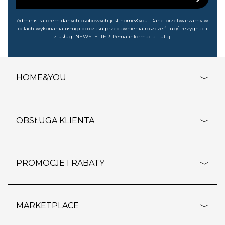
Administratorem danych osobowych jest home&you. Dane przetwarzamy w
celach wykonania usługi do czasu przedawnienia roszczeń lub/i rezygnacji
z usługi NEWSLETTER. Pełna informacja:
tutaj
.
HOME&YOU
adresy sklepów
o firmie
OBSŁUGA KLIENTA
rozporządzenie RODO
pomoc - najczęstsze pytania
ustawienia cookies
dostawy i płatność
PROMOCJE I RABATY
polityka prywatności
polityka zwrotu towaru
kontakt
strefa okazji
reklamacje
blog
outlet
MARKETPLACE
wypis z subskrypcji
jakość i bezpieczeństwo
karta klienta