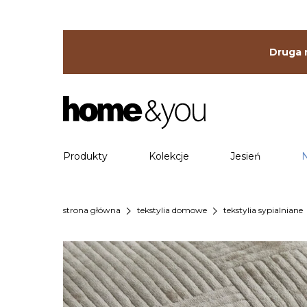
Druga r
Produkty
Kolekcje
Jesień
chevron_right
chevron_right
che
strona główna
tekstylia domowe
tekstylia sypialniane