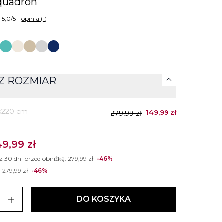
quadron
5,0/5 -
opinia (1)
expand_more
Z ROZMIAR
m
x220 cm
149,99 zł
279,99 zł
49,99 zł
 z 30 dni przed obniżką:
279,99 zł
-46%
:
279,99 zł
-46%
add
DO KOSZYKA