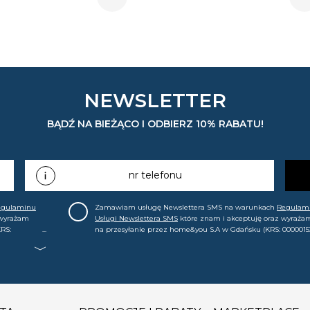
NEWSLETTER
BĄDŹ NA BIEŻĄCO I ODBIERZ 10% RABATU!
nr telefonu
egulaminu
Zamawiam usługę Newslettera SMS na warunkach
Regulam
 wyrażam
Usługi Newslettera SMS
które znam i akceptuję oraz wyraża
RS:
na przesyłanie przez home&you S.A w Gdańsku (KRS: 0000015
.in. o
mój nr telefonu informacji handlowej (m.in. o nowościach, ofe
, że mogę tę
promocjach, wyprzedażach). Wiem, że mogę tę zgodę w każde
cofnąć.