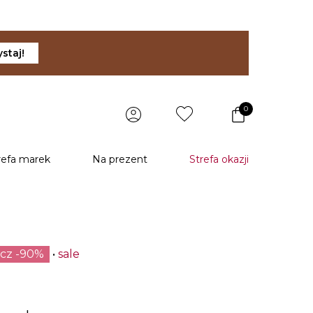
staj!
0
refa marek
Na prezent
Strefa okazji
ecz -90%
sale
u