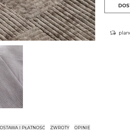
DOS
delivery_truck_bolt
plan
OSTAWA I PŁATNOŚĆ
ZWROTY
OPINIE