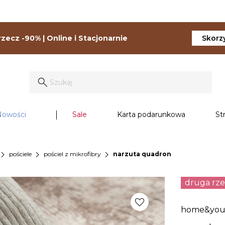
zecz -90% | Online i Stacjonarnie
Skorzy
Nowości
Sale
Karta podarunkowa
St
vron_right
chevron_right
chevron_right
pościele
pościel z mikrofibry
narzuta quadron
druga rz
favorite
home&yo