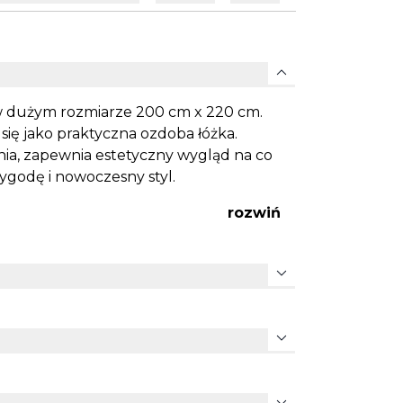
expand_more
w dużym rozmiarze 200 cm x 220 cm.
 się jako praktyczna ozdoba łóżka.
nia, zapewnia estetyczny wygląd na co
ygodę i nowoczesny styl.
rozwiń
expand_more
expand_more