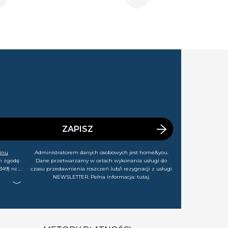
ZAPISZ
inu
Administratorem danych osobowych jest home&you.
m zgodę
Dane przetwarzamy w celach wykonania usługi do
349) na
czasu przedawnienia roszczeń lub/i rezygnacji z usługi
rtach,
NEWSLETTER. Pełna informacja:
tutaj
.
j chwili