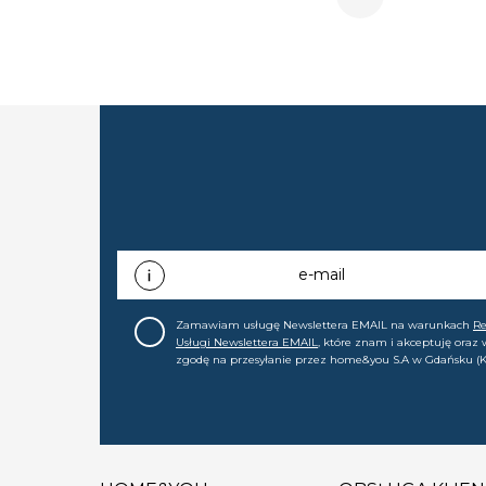
e-mail
Zamawiam usługę Newslettera EMAIL na warunkach
R
Usługi Newslettera EMAIL
, które znam i akceptuję oraz
zgodę na przesyłanie przez home&you S.A w Gdańsku (K
0000015349) na mój adres e-mail informacji handlowej (m
nowościach, ofertach, promocjach, wyprzedażach). Wiem
zgodę w każdej chwili cofnąć.