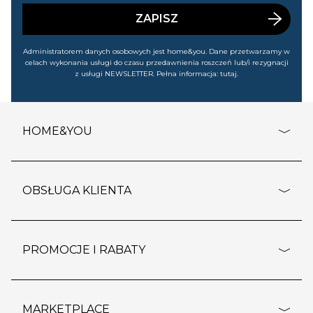
wyprzedażach). Wiem, że mogę tę zgodę w każdej chwili
cofnąć.
ZAPISZ
Administratorem danych osobowych jest home&you. Dane przetwarzamy w
celach wykonania usługi do czasu przedawnienia roszczeń lub/i rezygnacji
z usługi NEWSLETTER. Pełna informacja:
tutaj
.
HOME&YOU
adresy sklepów
o firmie
OBSŁUGA KLIENTA
rozporządzenie RODO
pomoc - najczęstsze pytania
ustawienia cookies
dostawy i płatność
PROMOCJE I RABATY
polityka prywatności
polityka zwrotu towaru
kontakt
strefa okazji
reklamacje
blog
outlet
MARKETPLACE