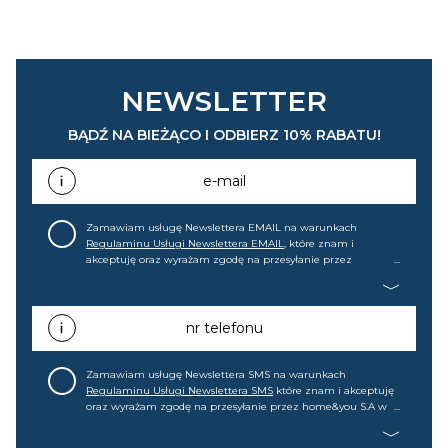
NEWSLETTER
BĄDŹ NA BIEŻĄCO I ODBIERZ 10% RABATU!
e-mail
Zamawiam usługę Newslettera EMAIL na warunkach
Regulaminu Usługi Newslettera EMAIL
, które znam i
akceptuję oraz wyrażam zgodę na przesyłanie przez
home&you S.A w Gdańsku (KRS: 0000015349) na mój adres e-
mail informacji handlowej (m.in. o nowościach, ofertach,
promocjach, wyprzedażach). Wiem, że mogę tę zgodę w
każdej chwili cofnąć.
nr telefonu
Zamawiam usługę Newslettera SMS na warunkach
Regulaminu Usługi Newslettera SMS
które znam i akceptuję
oraz wyrażam zgodę na przesyłanie przez home&you S.A w
Gdańsku (KRS: 0000015349) na mój nr telefonu informacji
handlowej (m.in. o nowościach, ofertach, promocjach,