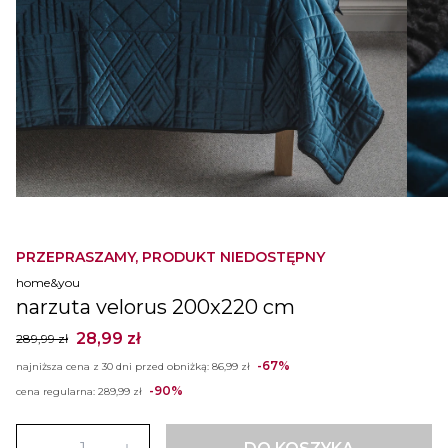
PRZEPRASZAMY, PRODUKT NIEDOSTĘPNY
home&you
narzuta velorus 200x220 cm
28,99 zł
289,99 zł
-67%
najniższa cena z 30 dni przed obniżką:
86,99 zł
-90%
cena regularna:
289,99 zł