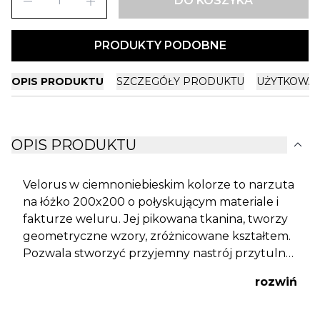
remove
add
DO KOSZYKA
PRODUKTY PODOBNE
OPIS PRODUKTU
SZCZEGÓŁY PRODUKTU
UŻYTKOWA
expand_more
OPIS PRODUKTU
Velorus w ciemnoniebieskim kolorze to narzuta
na łóżko 200x200 o połyskującym materiale i
fakturze weluru. Jej pikowana tkanina, tworzy
geometryczne wzory, zróżnicowane kształtem.
Pozwala stworzyć przyjemny nastrój przytulnej
sypialni o schludnym wyglądzie. Dzięki
rozwiń
schowaniu pościeli pod narzuta, łóżko wygląda
dużo schludniej i nabiera większej