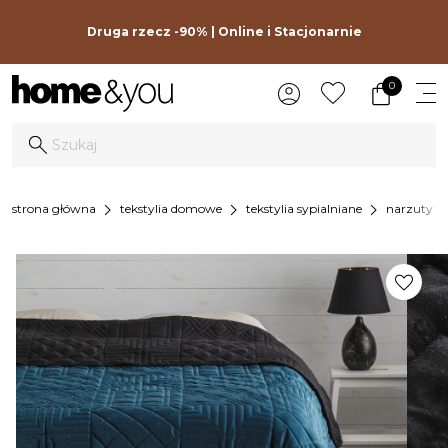
Druga rzecz -90% | Online i Stacjonarnie
0
chevron_right
chevron_right
chevron_right
strona główna
tekstylia domowe
tekstylia sypialniane
narzuty na
favorite