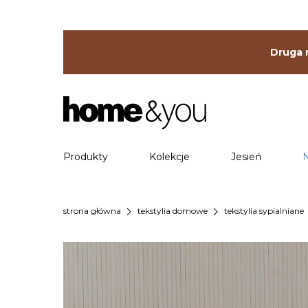
Druga r
Produkty
Kolekcje
Jesień
chevron_right
chevron_right
che
strona główna
tekstylia domowe
tekstylia sypialniane