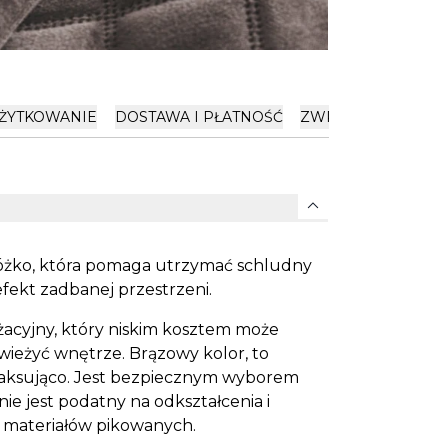
ŻYTKOWANIE
DOSTAWA I PŁATNOŚĆ
ZWROTY
expand_more
 łóżko, która pomaga utrzymać schludny
efekt zadbanej przestrzeni.
żacyjny, który niskim kosztem może
wieżyć wnętrze. Brązowy kolor, to
 relaksująco. Jest bezpiecznym wyborem
ie jest podatny na odkształcenia i
a materiałów pikowanych.