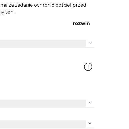
o ma za zadanie ochronić pościel przed
ny sen.
rozwiń
expand_more
expand_more
expand_more