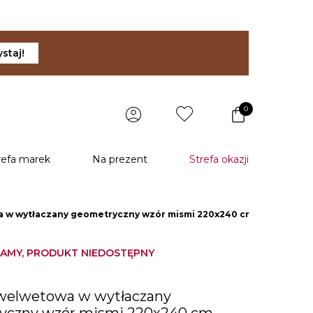
staj!
0
refa marek
Na prezent
Strefa okazji
 w wytłaczany geometryczny wzór mismi 220x240 cm
AMY, PRODUKT NIEDOSTĘPNY
u
 welwetowa w wytłaczany
yczny wzór mismi 220x240 cm