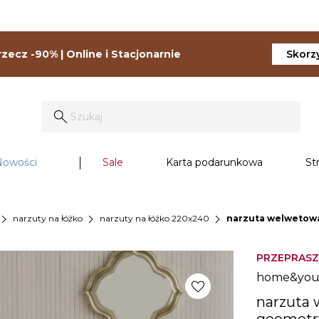
zecz -90% | Online i Stacjonarnie
Skorzy
Nowości
Sale
Karta podarunkowa
St
vron_right
chevron_right
chevron_right
narzuty na łóżko
narzuty na łóżko 220x240
narzuta welwetowa
PRZEPRASZ
home&yo
favorite
narzuta
geometr