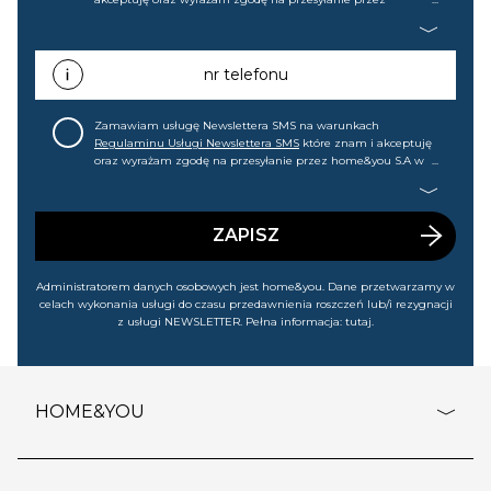
home&you S.A w Gdańsku (KRS: 0000015349) na mój adres e-
mail informacji handlowej (m.in. o nowościach, ofertach,
promocjach, wyprzedażach). Wiem, że mogę tę zgodę w
każdej chwili cofnąć.
nr telefonu
Zamawiam usługę Newslettera SMS na warunkach
Regulaminu Usługi Newslettera SMS
które znam i akceptuję
oraz wyrażam zgodę na przesyłanie przez home&you S.A w
Gdańsku (KRS: 0000015349) na mój nr telefonu informacji
handlowej (m.in. o nowościach, ofertach, promocjach,
wyprzedażach). Wiem, że mogę tę zgodę w każdej chwili
cofnąć.
ZAPISZ
Administratorem danych osobowych jest home&you. Dane przetwarzamy w
celach wykonania usługi do czasu przedawnienia roszczeń lub/i rezygnacji
z usługi NEWSLETTER. Pełna informacja:
tutaj
.
HOME&YOU
adresy sklepów