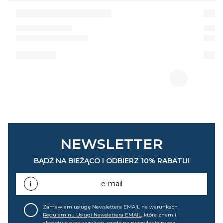
NEWSLETTER
BĄDŹ NA BIEŻĄCO I ODBIERZ 10% RABATU!
e-mail
Zamawiam usługę Newslettera EMAIL na warunkach
Regulaminu Usługi Newslettera EMAIL
, które znam i
akceptuję oraz wyrażam zgodę na przesyłanie przez