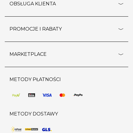
o firmie
OBSŁUGA KLIENTA
rozporządzenie RODO
pomoc - najczęstsze pytania
ustawienia cookies
dostawy i płatność
PROMOCJE I RABATY
polityka prywatności
polityka zwrotu towaru
kontakt
strefa okazji
reklamacje
blog
outlet
MARKETPLACE
wypis z subskrypcji
jakość i bezpieczeństwo
karta klienta
regulamin sklepu
o marketplace
karta podarunkowa
pozostałe regulaminy
strefa marek
METODY PŁATNOŚCI
regulaminy promocji
produkty
pomoc dla sprzedawców
METODY DOSTAWY