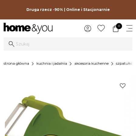
Druga rzecz -90% | Online i Stacjonarnie
0
chevron_right
chevron_right
chevron_right
strona główna
kuchnia i jadalnia
akcesoria kuchenne
szpatułki, s
favorite