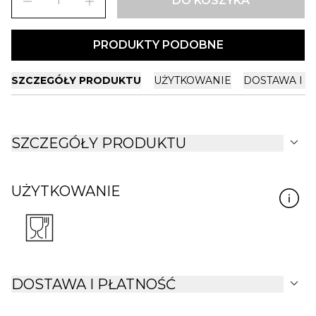
remove
add
DO KOSZYKA
PRODUKTY PODOBNE
SZCZEGÓŁY PRODUKTU
UŻYTKOWANIE
DOSTAWA I P
expand_more
SZCZEGÓŁY PRODUKTU
UŻYTKOWANIE
expand_more
DOSTAWA I PŁATNOŚĆ