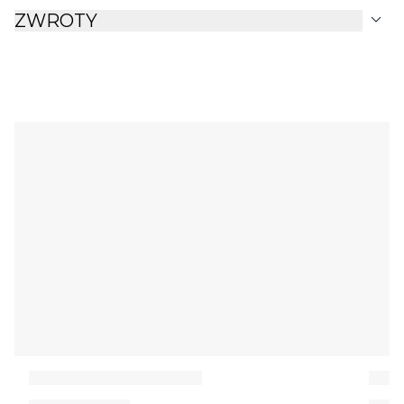
expand_more
ZWROTY