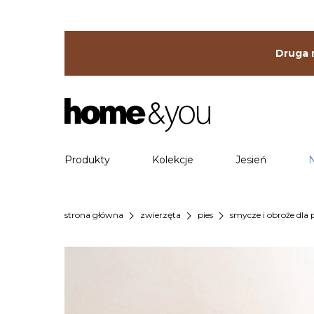
Druga r
Produkty
Kolekcje
Jesień
chevron_right
chevron_right
chevron_right
strona główna
zwierzęta
pies
smycze i obroże dla