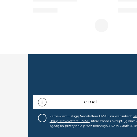
e-mail
Zamawiam usługę Newslettera EMAIL na warunkach
R
Usługi Newslettera EMAIL
, które znam i akceptuję oraz
zgodę na przesyłanie przez home&you S.A w Gdańsku (K
0000015349) na mój adres e-mail informacji handlowej (m
nowościach, ofertach, promocjach, wyprzedażach). Wiem