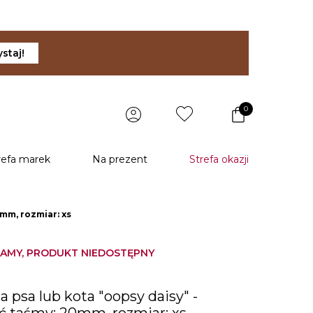
staj!
0
refa marek
Na prezent
Strefa okazji
0mm, rozmiar: xs
AMY, PRODUKT NIEDOSTĘPNY
a psa lub kota "oopsy daisy" -
ć taśmy: 20mm, rozmiar: xs