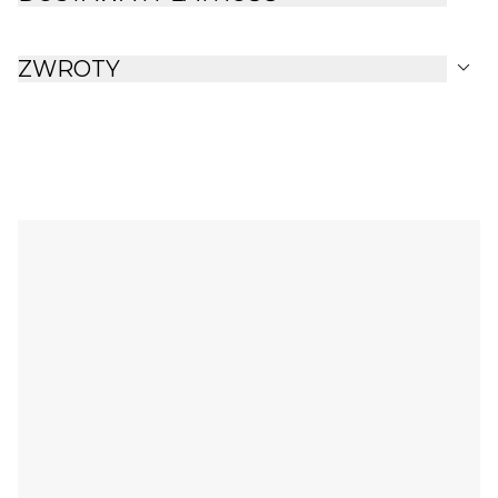
expand_more
ZWROTY