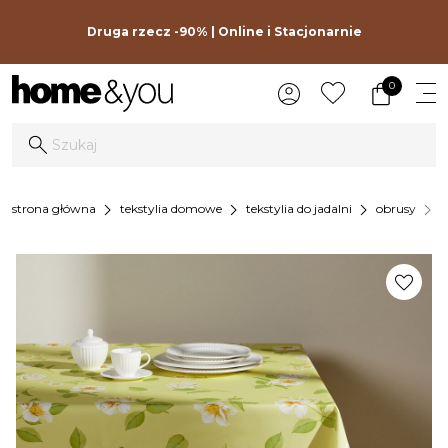
Druga rzecz -90% | Online i Stacjonarnie
0
chevron_right
chevron_right
chevron_right
chevron_right
strona główna
tekstylia domowe
tekstylia do jadalni
obrusy
o
favorite