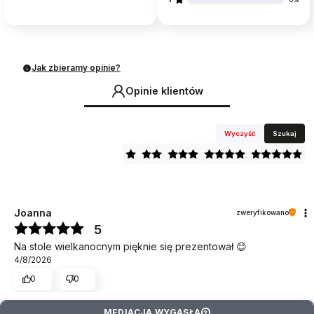
0%
Jak zbieramy opinie?
Opinie klientów
Wyczyść
Szukaj
Joanna
zweryfikowano
5
Na stole wielkanocnym pięknie się prezentował 😊
4/8/2026
0
0
MEDIACJA WYGASŁA
?