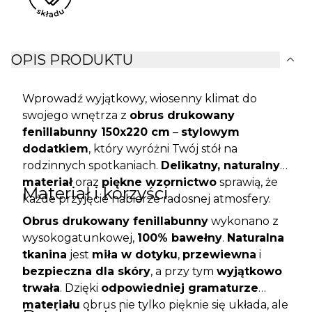
expand_more
OPIS PRODUKTU
Wprowadź wyjątkowy, wiosenny klimat do
swojego wnętrza z
obrus drukowany
fenillabunny 150x220 cm
–
stylowym
dodatkiem
, który wyróżni Twój stół na
rodzinnych spotkaniach.
Delikatny, naturalny
materiał
oraz
piękne wzornictwo
sprawią, że
Materiał i korzyści
każde przyjęcie nabierze radosnej atmosfery.
Obrus drukowany fenillabunny
wykonano z
wysokogatunkowej,
100% bawełny
.
Naturalna
tkanina
jest
miła w dotyku
,
przewiewna
i
bezpieczna dla skóry
, a przy tym
wyjątkowo
trwała
. Dzięki
odpowiedniej gramaturze
materiału
obrus nie tylko pięknie się układa, ale