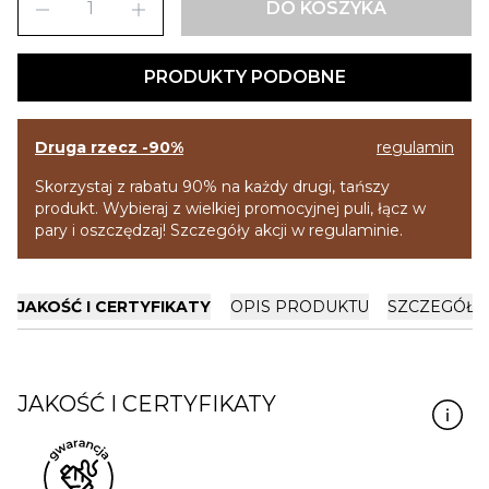
remove
add
DO KOSZYKA
PRODUKTY PODOBNE
Druga rzecz -90%
regulamin
Skorzystaj z rabatu 90% na każdy drugi, tańszy
produkt. Wybieraj z wielkiej promocyjnej puli, łącz w
pary i oszczędzaj! Szczegóły akcji w regulaminie.
JAKOŚĆ I CERTYFIKATY
OPIS PRODUKTU
SZCZEGÓŁY
JAKOŚĆ I CERTYFIKATY