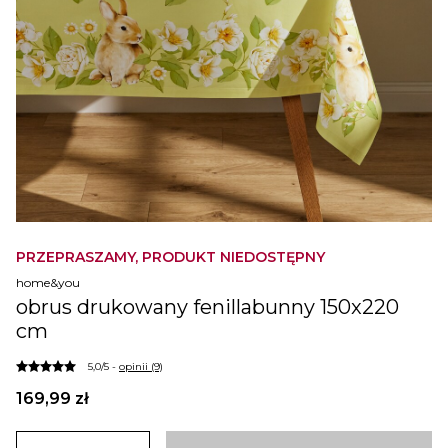
PRZEPRASZAMY, PRODUKT NIEDOSTĘPNY
home&you
obrus drukowany fenillabunny 150x220
cm
5,0/5 -
opinii (9)
169,99 zł