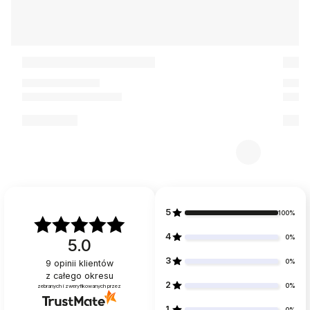
5
100%
4
0%
5.0
3
0%
9
opinii klientów
z całego okresu
2
0%
zebranych i zweryfikowanych przez
1