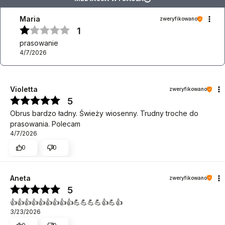
Maria
zweryfikowano
1
prasowanie
4/7/2026
Violetta
zweryfikowano
5
Obrus bardzo ładny. Świeży wiosenny. Trudny troche do
prasowania. Polecam
4/7/2026
0
0
Aneta
zweryfikowano
5
👍️👍️👍️👍️👍️👍️👍️👍️👍️💪💪💪💪👍️💪👍️
3/23/2026