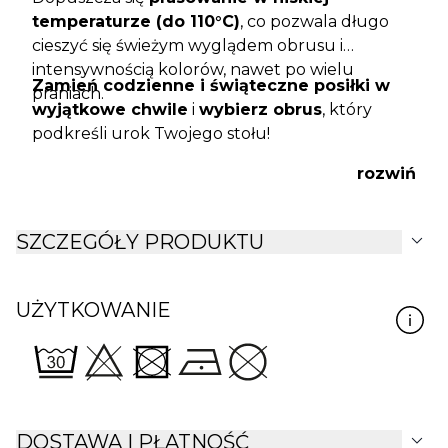
temperaturze (do 110°C)
, co pozwala długo
cieszyć się świeżym wyglądem obrusu i
intensywnością kolorów, nawet po wielu
Zamień codzienne i świąteczne posiłki w
praniach.
wyjątkowe chwile
i
wybierz obrus
, który
podkreśli urok Twojego stołu!
rozwiń
expand_more
SZCZEGÓŁY PRODUKTU
UŻYTKOWANIE
expand_more
DOSTAWA I PŁATNOŚĆ