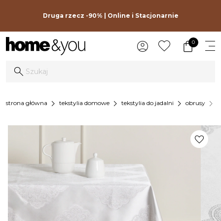
Druga rzecz -90% | Online i Stacjonarnie
0
chevron_right
chevron_right
chevron_right
chevron_right
strona główna
tekstylia domowe
tekstylia do jadalni
obrusy
o
favorite