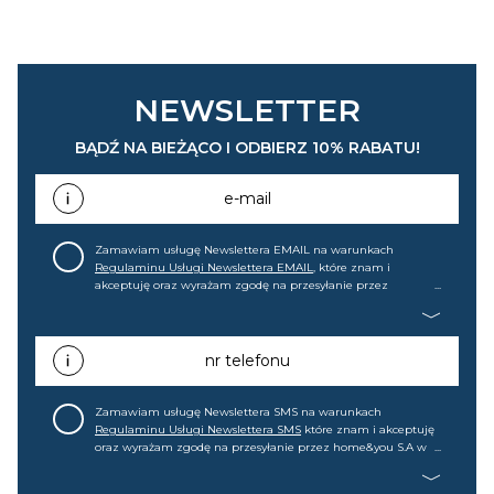
NEWSLETTER
BĄDŹ NA BIEŻĄCO I ODBIERZ 10% RABATU!
e-mail
Zamawiam usługę Newslettera EMAIL na warunkach
Regulaminu Usługi Newslettera EMAIL
, które znam i
akceptuję oraz wyrażam zgodę na przesyłanie przez
home&you S.A w Gdańsku (KRS: 0000015349) na mój adres e-
mail informacji handlowej (m.in. o nowościach, ofertach,
promocjach, wyprzedażach). Wiem, że mogę tę zgodę w
każdej chwili cofnąć.
nr telefonu
Zamawiam usługę Newslettera SMS na warunkach
Regulaminu Usługi Newslettera SMS
które znam i akceptuję
oraz wyrażam zgodę na przesyłanie przez home&you S.A w
Gdańsku (KRS: 0000015349) na mój nr telefonu informacji
handlowej (m.in. o nowościach, ofertach, promocjach,