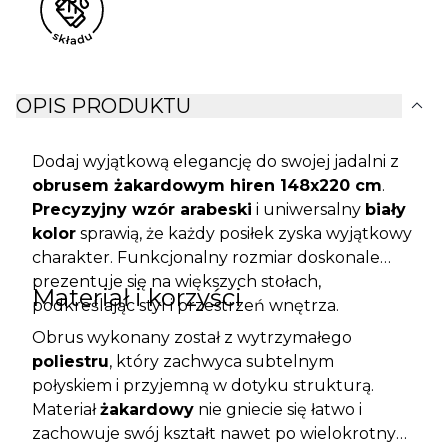
expand_more
OPIS PRODUKTU
Dodaj wyjątkową elegancję do swojej jadalni z
obrusem żakardowym hiren 148x220 cm
.
Precyzyjny wzór arabeski
i uniwersalny
biały
kolor
sprawią, że każdy posiłek zyska wyjątkowy
charakter. Funkcjonalny rozmiar doskonale
prezentuje się na większych stołach,
Materiał i korzyści
podkreślając styl i przestrzeń wnętrza.
Obrus wykonany został z wytrzymałego
poliestru
, który zachwyca subtelnym
połyskiem i przyjemną w dotyku strukturą.
Materiał
żakardowy
nie gniecie się łatwo i
zachowuje swój kształt nawet po wielokrotnym