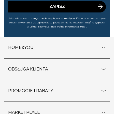
wyprzedażach). Wiem, że mogę tę zgodę w każdej chwili
cofnąć.
ZAPISZ
Administratorem danych osobowych jest home&you. Dane przetwarzamy w
celach wykonania usługi do czasu przedawnienia roszczeń lub/i rezygnacji
z usługi NEWSLETTER. Pełna informacja:
tutaj
.
HOME&YOU
adresy sklepów
o firmie
OBSŁUGA KLIENTA
rozporządzenie RODO
pomoc - najczęstsze pytania
ustawienia cookies
dostawy i płatność
PROMOCJE I RABATY
polityka prywatności
polityka zwrotu towaru
kontakt
strefa okazji
reklamacje
blog
outlet
MARKETPLACE