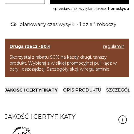
sprzedawane i wysyłane przez:
home&you
delivery_truck_bolt
planowany czas wysyłki - 1 dzień roboczy
Druga rzecz -90%
regulamin
Skorzystaj z rabatu 90% na każdy drugi, tańszy
produkt. Wybieraj z wielkiej promocyjnej puli, łącz w
pary i oszczędzaj! Szczegóły akcji w regulaminie.
JAKOŚĆ I CERTYFIKATY
OPIS PRODUKTU
SZCZEGÓŁY
JAKOŚĆ I CERTYFIKATY