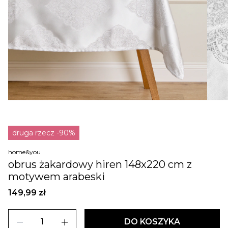
druga rzecz -90%
home&you
obrus żakardowy hiren 148x220 cm z
motywem arabeski
149,99 zł
remove
add
DO KOSZYKA