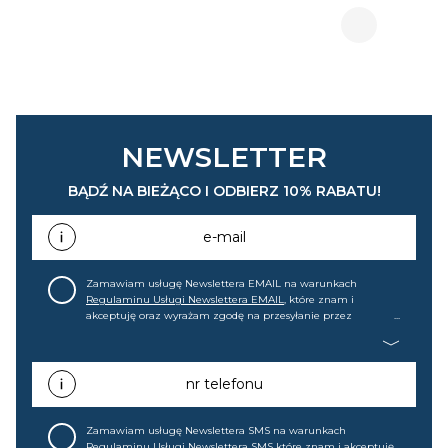
NEWSLETTER
BĄDŹ NA BIEŻĄCO I ODBIERZ 10% RABATU!
e-mail
Zamawiam usługę Newslettera EMAIL na warunkach
Regulaminu Usługi Newslettera EMAIL
, które znam i
akceptuję oraz wyrażam zgodę na przesyłanie przez
home&you S.A w Gdańsku (KRS: 0000015349) na mój adres e-
mail informacji handlowej (m.in. o nowościach, ofertach,
promocjach, wyprzedażach). Wiem, że mogę tę zgodę w
każdej chwili cofnąć.
nr telefonu
Zamawiam usługę Newslettera SMS na warunkach
Regulaminu Usługi Newslettera SMS
które znam i akceptuję