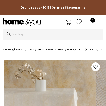
Druga rzecz -90% | Online i Stacjonarnie
0
chevron_right
chevron_right
chevron_right
chevron_right
strona główna
tekstylia domowe
tekstylia do jadalni
obrusy
o
favorite