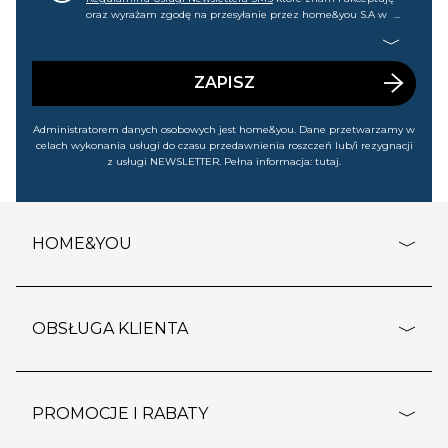
oraz wyrażam zgodę na przesyłanie przez home&you S.A w
Gdańsku (KRS: 0000015349) na mój nr telefonu informacji
handlowej (m.in. o nowościach, ofertach, promocjach,
wyprzedażach). Wiem, że mogę tę zgodę w każdej chwili
cofnąć.
ZAPISZ
Administratorem danych osobowych jest home&you. Dane przetwarzamy w
celach wykonania usługi do czasu przedawnienia roszczeń lub/i rezygnacji
z usługi NEWSLETTER. Pełna informacja:
tutaj
.
HOME&YOU
adresy sklepów
o firmie
OBSŁUGA KLIENTA
rozporządzenie RODO
pomoc - najczęstsze pytania
ustawienia cookies
dostawy i płatność
PROMOCJE I RABATY
polityka prywatności
polityka zwrotu towaru