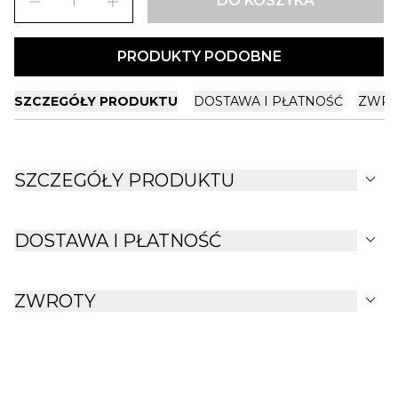
remove
add
DO KOSZYKA
PRODUKTY PODOBNE
SZCZEGÓŁY PRODUKTU
DOSTAWA I PŁATNOŚĆ
ZWRO
expand_more
SZCZEGÓŁY PRODUKTU
expand_more
DOSTAWA I PŁATNOŚĆ
expand_more
ZWROTY