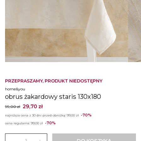
PRZEPRASZAMY, PRODUKT NIEDOSTĘPNY
home&you
obrus żakardowy staris 130x180
29,70 zł
99,00 zł
-70%
najniższa cena z 30 dni przed obniżką:
99,00 zł
-70%
cena regularna:
99,00 zł