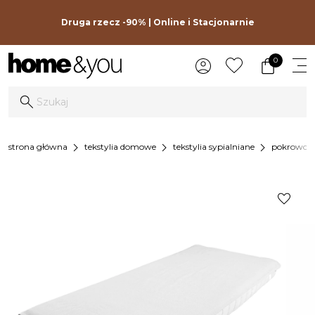
Druga rzecz -90% | Online i Stacjonarnie
0
chevron_right
chevron_right
chevron_right
strona główna
tekstylia domowe
tekstylia sypialniane
pokrowce i
favorite