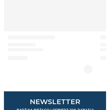
NEWSLETTER
BĄDŹ NA BIEŻĄCO I ODBIERZ 10% RABATU!