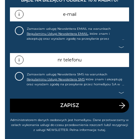
e-mail
Zamawiam usługę Newslettera EMAIL na warunkach
Regulaminu Usługi Newslettera EMAIL
, które znam i
akceptuję oraz wyrażam zgodę na przesyłanie przez
home&you S.A w Gdańsku (KRS: 0000015349) na mój adres e-
mail informacji handlowej (m.in. o nowościach, ofertach,
promocjach, wyprzedażach). Wiem, że mogę tę zgodę w
każdej chwili cofnąć.
nr telefonu
Zamawiam usługę Newslettera SMS na warunkach
Regulaminu Usługi Newslettera SMS
które znam i akceptuję
oraz wyrażam zgodę na przesyłanie przez home&you S.A w
Gdańsku (KRS: 0000015349) na mój nr telefonu informacji
handlowej (m.in. o nowościach, ofertach, promocjach,
wyprzedażach). Wiem, że mogę tę zgodę w każdej chwili
cofnąć.
ZAPISZ
Administratorem danych osobowych jest home&you. Dane przetwarzamy w
celach wykonania usługi do czasu przedawnienia roszczeń lub/i rezygnacji
z usługi NEWSLETTER. Pełna informacja:
tutaj
.