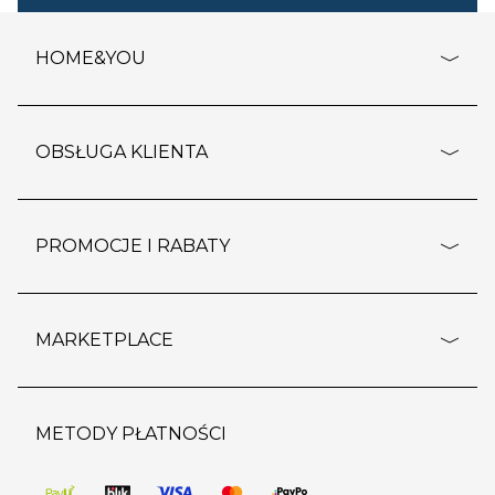
HOME&YOU
adresy sklepów
o firmie
OBSŁUGA KLIENTA
rozporządzenie RODO
pomoc - najczęstsze pytania
ustawienia cookies
dostawy i płatność
PROMOCJE I RABATY
polityka prywatności
polityka zwrotu towaru
kontakt
strefa okazji
reklamacje
blog
outlet
MARKETPLACE
wypis z subskrypcji
jakość i bezpieczeństwo
karta klienta
regulamin sklepu
o marketplace
karta podarunkowa
pozostałe regulaminy
strefa marek
METODY PŁATNOŚCI
regulaminy promocji
produkty