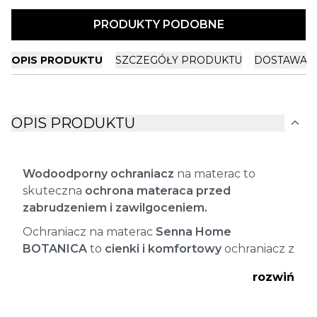
PRODUKTY PODOBNE
OPIS PRODUKTU
SZCZEGÓŁY PRODUKTU
DOSTAWA I
expand_more
OPIS PRODUKTU
Wodoodporny ochraniacz
na materac to
skuteczna
ochrona materaca przed
zabrudzeniem i zawilgoceniem.
Ochraniacz na materac
Senna Home
BOTANICA
to
cienki i komfortowy
ochraniacz z
innowacyjnymi włóknami Tencel. Przyjemna
rozwiń
w
dotyku, miękka tkanina jersey ze skuteczną
membraną wodoodporną
.