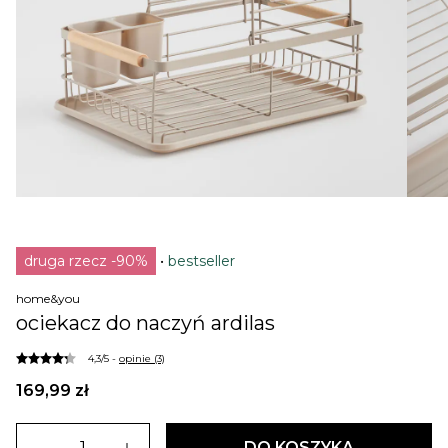
druga rzecz -90%
bestseller
home&you
ociekacz do naczyń ardilas
4,3/5 -
opinie (3)
169,99 zł
DO KOSZYKA