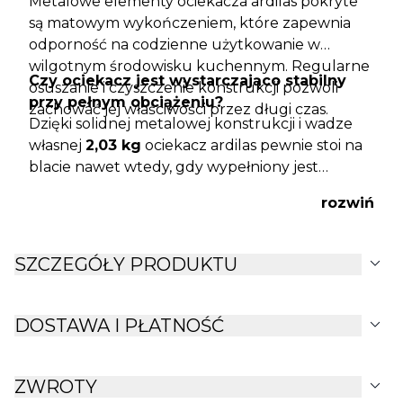
Metalowe elementy ociekacza ardilas pokryte
są matowym wykończeniem, które zapewnia
odporność na codzienne użytkowanie w
wilgotnym środowisku kuchennym. Regularne
Czy ociekacz jest wystarczająco stabilny
osuszanie i czyszczenie konstrukcji pozwoli
przy pełnym obciążeniu?
zachować jej właściwości przez długi czas.
Dzięki solidnej metalowej konstrukcji i wadze
własnej
2,03 kg
ociekacz ardilas pewnie stoi na
blacie nawet wtedy, gdy wypełniony jest
ciężkimi talerzami lub garnkami.
rozwiń
expand_more
SZCZEGÓŁY PRODUKTU
expand_more
DOSTAWA I PŁATNOŚĆ
expand_more
ZWROTY