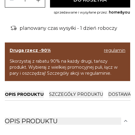
remove
add
sprzedawane i wysyłane przez:
home&you
delivery_truck_bolt
planowany czas wysyłki - 1 dzień roboczy
Druga rzecz -90%
regulamin
Skorzystaj z rabatu 90% na każdy drugi, tańszy
produkt. Wybieraj z wielkiej promocyjnej puli, łącz w
pary i oszczędzaj! Szczegóły akcji w regulaminie.
OPIS PRODUKTU
SZCZEGÓŁY PRODUKTU
DOSTAWA I
expand_more
OPIS PRODUKTU