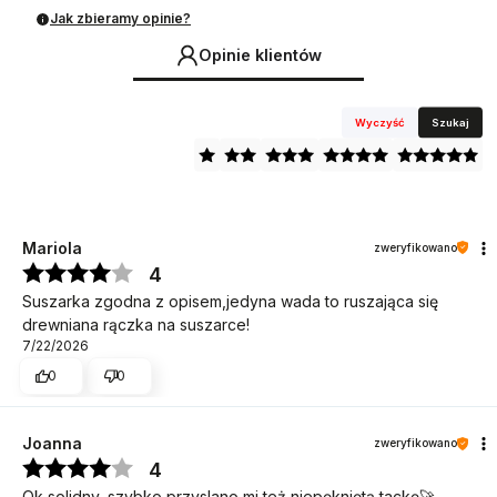
Jak zbieramy opinie?
Opinie klientów
Wyczyść
Szukaj
Mariola
zweryfikowano
4
Suszarka zgodna z opisem,jedyna wada to ruszająca się
drewniana rączka na suszarce!
7/22/2026
0
0
Joanna
zweryfikowano
4
Ok solidny, szybko przyslano mi też niepękniętą tackę🚀