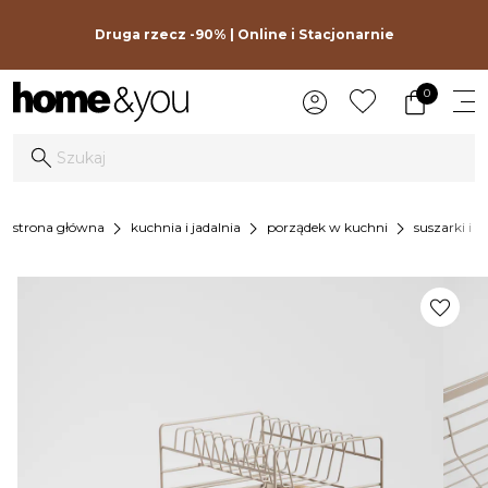
Druga rzecz -90% | Online i Stacjonarnie
0
chevron_right
chevron_right
chevron_right
strona główna
kuchnia i jadalnia
porządek w kuchni
suszarki i 
favorite