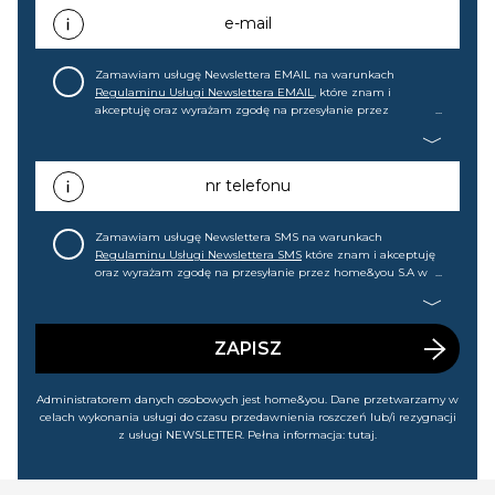
e-mail
Zamawiam usługę Newslettera EMAIL na warunkach
Regulaminu Usługi Newslettera EMAIL
, które znam i
akceptuję oraz wyrażam zgodę na przesyłanie przez
home&you S.A w Gdańsku (KRS: 0000015349) na mój adres e-
mail informacji handlowej (m.in. o nowościach, ofertach,
promocjach, wyprzedażach). Wiem, że mogę tę zgodę w
każdej chwili cofnąć.
nr telefonu
Zamawiam usługę Newslettera SMS na warunkach
Regulaminu Usługi Newslettera SMS
które znam i akceptuję
oraz wyrażam zgodę na przesyłanie przez home&you S.A w
Gdańsku (KRS: 0000015349) na mój nr telefonu informacji
handlowej (m.in. o nowościach, ofertach, promocjach,
wyprzedażach). Wiem, że mogę tę zgodę w każdej chwili
cofnąć.
ZAPISZ
Administratorem danych osobowych jest home&you. Dane przetwarzamy w
celach wykonania usługi do czasu przedawnienia roszczeń lub/i rezygnacji
z usługi NEWSLETTER. Pełna informacja:
tutaj
.