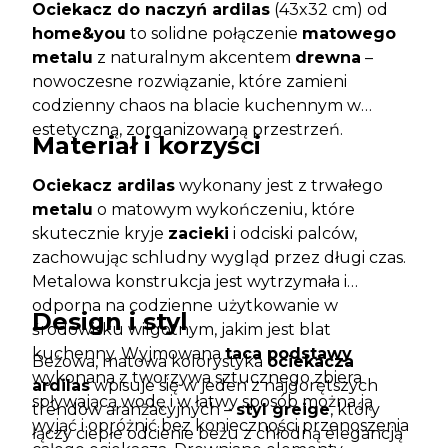
Ociekacz do naczyń ardilas
(43x32 cm) od
home&you
to solidne połączenie
matowego
metalu
z naturalnym akcentem
drewna
–
nowoczesne rozwiązanie, które zamieni
codzienny chaos na blacie kuchennym w
estetyczną, zorganizowaną przestrzeń.
Materiał i korzyści
Ociekacz ardilas
wykonany jest z trwałego
metalu
o matowym wykończeniu, które
skutecznie kryje
zacieki
i odciski palców,
zachowując schludny wygląd przez długi czas.
Metalowa konstrukcja jest wytrzymała i
odporna na codzienne użytkowanie w
Design i styl
środowisku wilgotnym, jakim jest blat
kuchenny. Wyjmowana
taca podstawy
Beżowa, matowa kolorystyka
ociekacza
wykonana z tworzywa sztucznego zbiera
ardilas
wpisuje się w jeden z najgorętszych
spływającą wodę i w łatwy sposób można ją
trendów aranżacyjnych –
styl greige
, który
wyjąć i opróżnić bez konieczności przenoszenia
łączy ciepłe odcienie beżu z chłodną elegancją