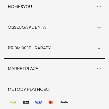
HOME&YOU
adresy sklepów
o firmie
OBSŁUGA KLIENTA
rozporządzenie RODO
pomoc - najczęstsze pytania
ustawienia cookies
dostawy i płatność
PROMOCJE I RABATY
polityka prywatności
polityka zwrotu towaru
kontakt
strefa okazji
reklamacje
blog
outlet
MARKETPLACE
wypis z subskrypcji
jakość i bezpieczeństwo
karta klienta
regulamin sklepu
o marketplace
karta podarunkowa
pozostałe regulaminy
strefa marek
METODY PŁATNOŚCI
regulaminy promocji
produkty
pomoc dla sprzedawców