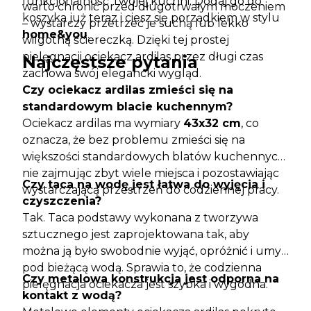
funkcjonalność Twojej kuchni. Dodaj go do
warto chronić przed długotrwałym moczeniem
koszyka już teraz i ciesz się porządkiem w stylu
– wystarczy przetrzeć je suchą lub lekko
home&you
.
wilgotną ściereczką. Dzięki tej prostej
pielęgnacji ociekacz ardilas przez długi czas
Najczęstsze pytania
zachowa swój elegancki wygląd.
Czy ociekacz ardilas zmieści się na
standardowym blacie kuchennym?
Ociekacz ardilas ma wymiary
43x32 cm
, co
oznacza, że bez problemu zmieści się na
większości standardowych blatów kuchennych,
nie zajmując zbyt wiele miejsca i pozostawiając
Czy taca na wodę jest łatwa do wyjęcia i
wystarczającą przestrzeń do codziennej pracy.
czyszczenia?
Tak. Taca podstawy wykonana z tworzywa
sztucznego jest zaprojektowana tak, aby
można ją było swobodnie wyjąć, opróżnić i umyć
pod bieżącą wodą. Sprawia to, że codzienna
Czy metalowa konstrukcja jest odporna na
pielęgnacja ociekacza jest szybka i wygodna.
kontakt z wodą?