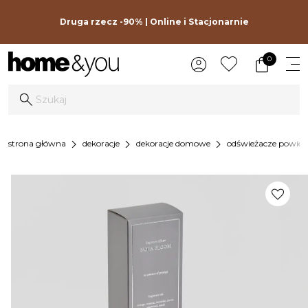
Druga rzecz -90% | Online i Stacjonarnie
0
chevron_right
chevron_right
chevron_right
strona główna
dekoracje
dekoracje domowe
odświeżacze powietr
favorite