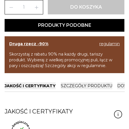
remove
add
DO KOSZYKA
PRODUKTY PODOBNE
Druga rzecz -90%
regulamin
Skorzystaj z rabatu 90% na każdy drugi, tańszy
produkt. Wybieraj z wielkiej promocyjnej puli, łącz w
pary i oszczędzaj! Szczegóły akcji w regulaminie.
JAKOŚĆ I CERTYFIKATY
SZCZEGÓŁY PRODUKTU
DOST
JAKOŚĆ I CERTYFIKATY