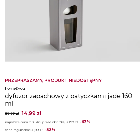
PRZEPRASZAMY, PRODUKT NIEDOSTĘPNY
home&you
dyfuzor zapachowy z patyczkami jade 160
ml
14,99 zł
89,99 zł
-63%
najniższa cena z 30 dni przed obniżką:
39,99 zł
-83%
cena regularna:
89,99 zł