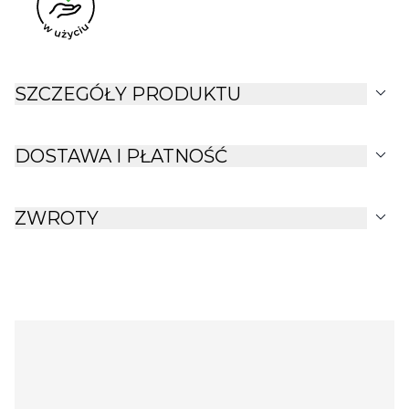
expand_more
SZCZEGÓŁY PRODUKTU
expand_more
DOSTAWA I PŁATNOŚĆ
expand_more
ZWROTY