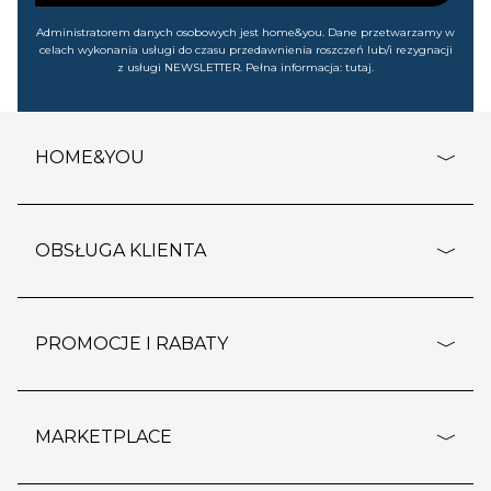
Administratorem danych osobowych jest home&you. Dane przetwarzamy w
celach wykonania usługi do czasu przedawnienia roszczeń lub/i rezygnacji
z usługi NEWSLETTER. Pełna informacja:
tutaj
.
HOME&YOU
adresy sklepów
o firmie
OBSŁUGA KLIENTA
rozporządzenie RODO
pomoc - najczęstsze pytania
ustawienia cookies
dostawy i płatność
PROMOCJE I RABATY
polityka prywatności
polityka zwrotu towaru
kontakt
strefa okazji
reklamacje
blog
outlet
MARKETPLACE
wypis z subskrypcji
jakość i bezpieczeństwo
karta klienta
regulamin sklepu