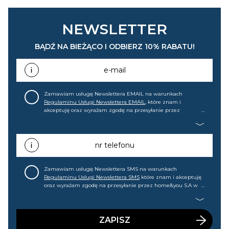
NEWSLETTER
BĄDŹ NA BIEŻĄCO I ODBIERZ 10% RABATU!
e-mail
Zamawiam usługę Newslettera EMAIL na warunkach
Regulaminu Usługi Newslettera EMAIL
, które znam i
akceptuję oraz wyrażam zgodę na przesyłanie przez
home&you S.A w Gdańsku (KRS: 0000015349) na mój adres e-
mail informacji handlowej (m.in. o nowościach, ofertach,
promocjach, wyprzedażach). Wiem, że mogę tę zgodę w
każdej chwili cofnąć.
nr telefonu
Zamawiam usługę Newslettera SMS na warunkach
Regulaminu Usługi Newslettera SMS
które znam i akceptuję
oraz wyrażam zgodę na przesyłanie przez home&you S.A w
Gdańsku (KRS: 0000015349) na mój nr telefonu informacji
handlowej (m.in. o nowościach, ofertach, promocjach,
wyprzedażach). Wiem, że mogę tę zgodę w każdej chwili
cofnąć.
ZAPISZ