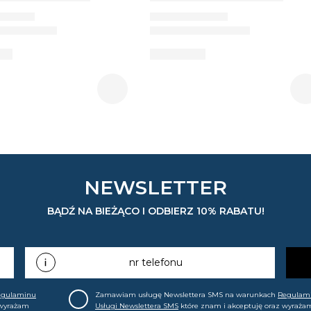
NEWSLETTER
BĄDŹ NA BIEŻĄCO I ODBIERZ 10% RABATU!
nr telefonu
egulaminu
Zamawiam usługę Newslettera SMS na warunkach
Regulam
 wyrażam
Usługi Newslettera SMS
które znam i akceptuję oraz wyraża