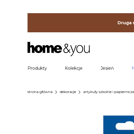
Druga r
Produkty
Kolekcje
Jesień
chevron_right
chevron_right
strona główna
dekoracje
artykuły szkolne i papiernicz