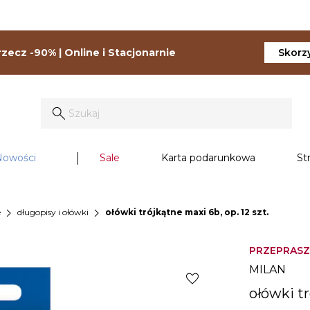
zecz -90% | Online i Stacjonarnie
Skorzy
Nowości
Sale
Karta podarunkowa
St
chevron_right
chevron_right
e
długopisy i ołówki
ołówki trójkątne maxi 6b, op. 12 szt.
PRZEPRASZ
MILAN
favorite
ołówki tr