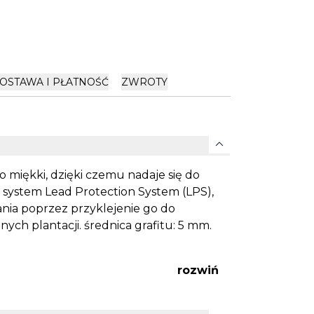
OSTAWA I PŁATNOŚĆ
ZWROTY
expand_more
zo miękki, dzięki czemu nadaje się do
 system Lead Protection System (LPS),
ania poprzez przyklejenie go do
h plantacji. średnica grafitu: 5 mm.
rozwiń