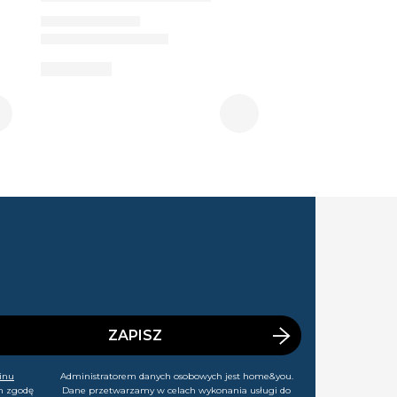
ZAPISZ
inu
Administratorem danych osobowych jest home&you.
m zgodę
Dane przetwarzamy w celach wykonania usługi do