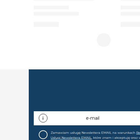
e-mail
Zamawiam usługę Newslettera EMAIL na warunkach
R
Usługi Newslettera EMAIL
, które znam i akceptuję oraz