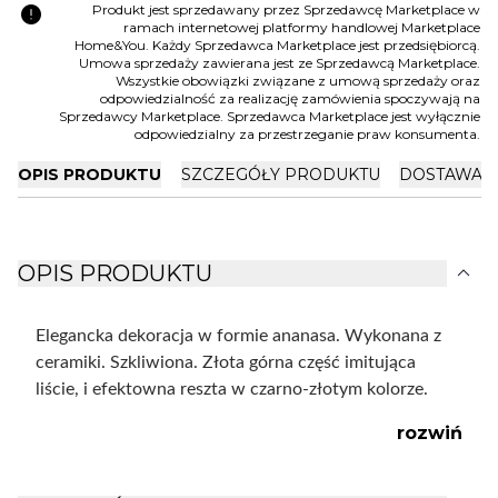
error
Produkt jest sprzedawany przez Sprzedawcę Marketplace w
ramach internetowej platformy handlowej Marketplace
Home&You. Każdy Sprzedawca Marketplace jest przedsiębiorcą.
Umowa sprzedaży zawierana jest ze Sprzedawcą Marketplace.
Wszystkie obowiązki związane z umową sprzedaży oraz
odpowiedzialność za realizację zamówienia spoczywają na
Sprzedawcy Marketplace. Sprzedawca Marketplace jest wyłącznie
odpowiedzialny za przestrzeganie praw konsumenta.
OPIS PRODUKTU
SZCZEGÓŁY PRODUKTU
DOSTAWA I
expand_more
OPIS PRODUKTU
Elegancka dekoracja w formie ananasa. Wykonana z
ceramiki. Szkliwiona. Złota górna część imitująca
liście, i efektowna reszta w czarno-złotym kolorze.
rozwiń