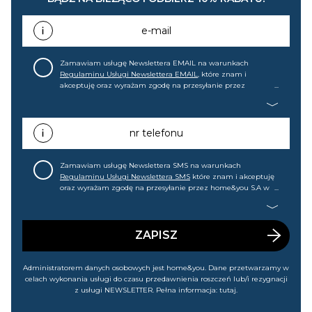
e-mail
Zamawiam usługę Newslettera EMAIL na warunkach
Regulaminu Usługi Newslettera EMAIL
, które znam i
akceptuję oraz wyrażam zgodę na przesyłanie przez
home&you S.A w Gdańsku (KRS: 0000015349) na mój adres e-
mail informacji handlowej (m.in. o nowościach, ofertach,
promocjach, wyprzedażach). Wiem, że mogę tę zgodę w
każdej chwili cofnąć.
nr telefonu
Zamawiam usługę Newslettera SMS na warunkach
Regulaminu Usługi Newslettera SMS
które znam i akceptuję
oraz wyrażam zgodę na przesyłanie przez home&you S.A w
Gdańsku (KRS: 0000015349) na mój nr telefonu informacji
handlowej (m.in. o nowościach, ofertach, promocjach,
wyprzedażach). Wiem, że mogę tę zgodę w każdej chwili
cofnąć.
ZAPISZ
Administratorem danych osobowych jest home&you. Dane przetwarzamy w
celach wykonania usługi do czasu przedawnienia roszczeń lub/i rezygnacji
z usługi NEWSLETTER. Pełna informacja:
tutaj
.