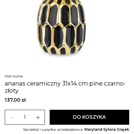
MIA home
ananas ceramiczny 31x14 cm pine czarno-
złoty
137,00 zł
remove
add
DO KOSZYKA
Sprzedaż i wysyłka: przedsiębiorca:
Maryland Sylwia Grajek