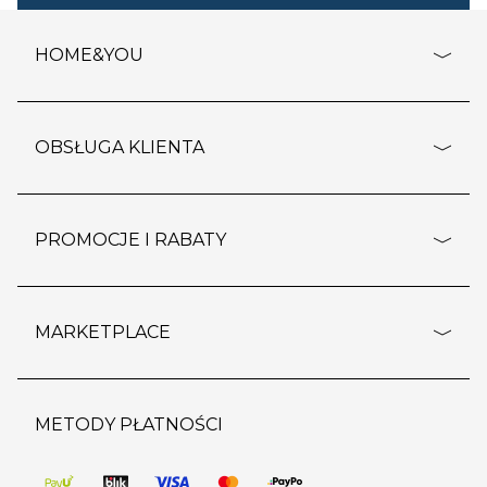
HOME&YOU
adresy sklepów
o firmie
OBSŁUGA KLIENTA
rozporządzenie RODO
pomoc - najczęstsze pytania
ustawienia cookies
dostawy i płatność
PROMOCJE I RABATY
polityka prywatności
polityka zwrotu towaru
kontakt
strefa okazji
reklamacje
blog
outlet
MARKETPLACE
wypis z subskrypcji
jakość i bezpieczeństwo
karta klienta
regulamin sklepu
o marketplace
karta podarunkowa
pozostałe regulaminy
strefa marek
METODY PŁATNOŚCI
regulaminy promocji
produkty