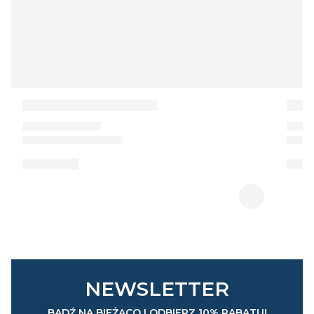
NEWSLETTER
BĄDŹ NA BIEŻĄCO I ODBIERZ 10% RABATU!