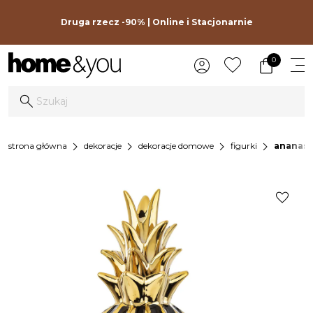
Druga rzecz -90% | Online i Stacjonarnie
0
chevron_right
chevron_right
chevron_right
chevron_right
strona główna
dekoracje
dekoracje domowe
figurki
ananas 
favorite