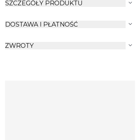
expand_more
SZCZEGÓŁY PRODUKTU
expand_more
DOSTAWA I PŁATNOŚĆ
expand_more
ZWROTY