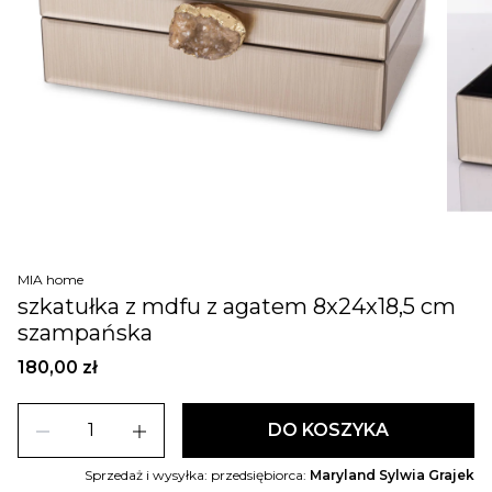
MIA home
szkatułka z mdfu z agatem 8x24x18,5 cm
szampańska
180,00 zł
remove
add
DO KOSZYKA
Sprzedaż i wysyłka: przedsiębiorca:
Maryland Sylwia Grajek