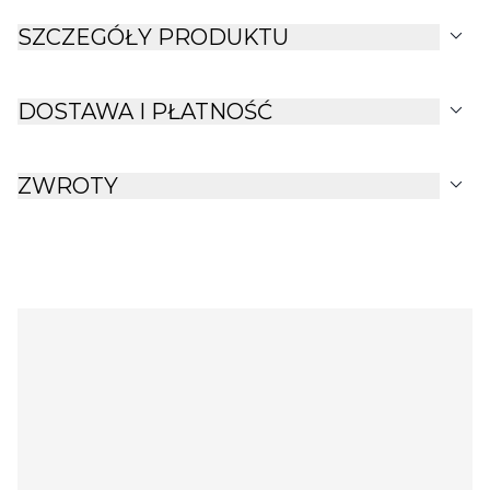
expand_more
SZCZEGÓŁY PRODUKTU
expand_more
DOSTAWA I PŁATNOŚĆ
expand_more
ZWROTY