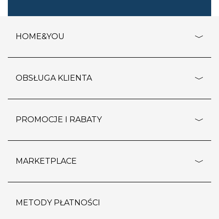
HOME&YOU
adresy sklepów
o firmie
OBSŁUGA KLIENTA
rozporządzenie RODO
pomoc - najczęstsze pytania
ustawienia cookies
dostawy i płatność
PROMOCJE I RABATY
polityka prywatności
polityka zwrotu towaru
kontakt
strefa okazji
reklamacje
blog
outlet
MARKETPLACE
wypis z subskrypcji
jakość i bezpieczeństwo
karta klienta
regulamin sklepu
o marketplace
karta podarunkowa
pozostałe regulaminy
strefa marek
METODY PŁATNOŚCI
regulaminy promocji
produkty