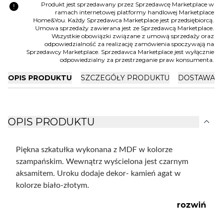
error
Produkt jest sprzedawany przez Sprzedawcę Marketplace w
ramach internetowej platformy handlowej Marketplace
Home&You. Każdy Sprzedawca Marketplace jest przedsiębiorcą.
Umowa sprzedaży zawierana jest ze Sprzedawcą Marketplace.
Wszystkie obowiązki związane z umową sprzedaży oraz
odpowiedzialność za realizację zamówienia spoczywają na
Sprzedawcy Marketplace. Sprzedawca Marketplace jest wyłącznie
odpowiedzialny za przestrzeganie praw konsumenta.
OPIS PRODUKTU
SZCZEGÓŁY PRODUKTU
DOSTAWA I
expand_more
OPIS PRODUKTU
Piękna szkatułka wykonana z MDF w kolorze
szampańskim. Wewnątrz wyścielona jest czarnym
aksamitem. Uroku dodaje dekor- kamień agat w
kolorze biało-złotym.
rozwiń