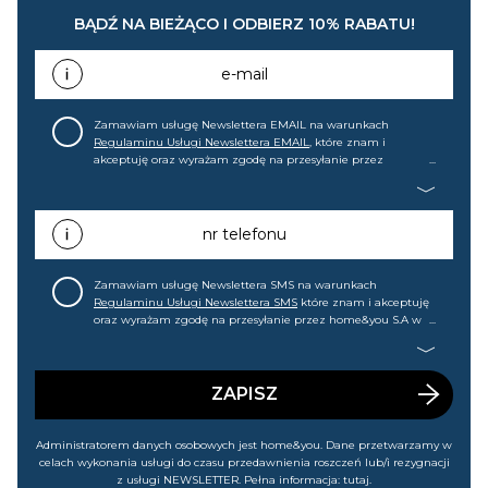
BĄDŹ NA BIEŻĄCO I ODBIERZ 10% RABATU!
e-mail
Zamawiam usługę Newslettera EMAIL na warunkach
Regulaminu Usługi Newslettera EMAIL
, które znam i
akceptuję oraz wyrażam zgodę na przesyłanie przez
home&you S.A w Gdańsku (KRS: 0000015349) na mój adres e-
mail informacji handlowej (m.in. o nowościach, ofertach,
promocjach, wyprzedażach). Wiem, że mogę tę zgodę w
każdej chwili cofnąć.
nr telefonu
Zamawiam usługę Newslettera SMS na warunkach
Regulaminu Usługi Newslettera SMS
które znam i akceptuję
oraz wyrażam zgodę na przesyłanie przez home&you S.A w
Gdańsku (KRS: 0000015349) na mój nr telefonu informacji
handlowej (m.in. o nowościach, ofertach, promocjach,
wyprzedażach). Wiem, że mogę tę zgodę w każdej chwili
cofnąć.
ZAPISZ
Administratorem danych osobowych jest home&you. Dane przetwarzamy w
celach wykonania usługi do czasu przedawnienia roszczeń lub/i rezygnacji
z usługi NEWSLETTER. Pełna informacja:
tutaj
.