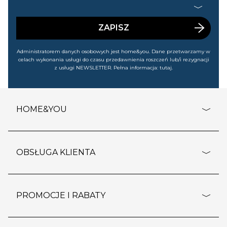
Gdańsku (KRS: 0000015349) na mój nr telefonu informacji
handlowej (m.in. o nowościach, ofertach, promocjach,
wyprzedażach). Wiem, że mogę tę zgodę w każdej chwili
cofnąć.
ZAPISZ
Administratorem danych osobowych jest home&you. Dane przetwarzamy w
celach wykonania usługi do czasu przedawnienia roszczeń lub/i rezygnacji
z usługi NEWSLETTER. Pełna informacja:
tutaj
.
HOME&YOU
adresy sklepów
o firmie
OBSŁUGA KLIENTA
rozporządzenie RODO
pomoc - najczęstsze pytania
ustawienia cookies
dostawy i płatność
PROMOCJE I RABATY
polityka prywatności
polityka zwrotu towaru
kontakt
strefa okazji
reklamacje