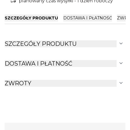
delivery_truck_bolt
planowany czas wysyłki - 1 dzień roboczy
SZCZEGÓŁY PRODUKTU
DOSTAWA I PŁATNOŚĆ
ZWRO
expand_more
SZCZEGÓŁY PRODUKTU
expand_more
DOSTAWA I PŁATNOŚĆ
expand_more
ZWROTY