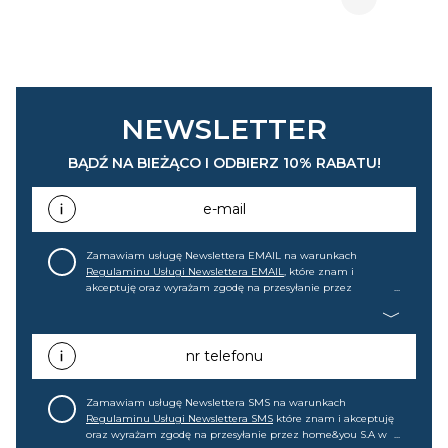
NEWSLETTER
BĄDŹ NA BIEŻĄCO I ODBIERZ 10% RABATU!
e-mail
Zamawiam usługę Newslettera EMAIL na warunkach
Regulaminu Usługi Newslettera EMAIL
, które znam i
akceptuję oraz wyrażam zgodę na przesyłanie przez
home&you S.A w Gdańsku (KRS: 0000015349) na mój adres e-
mail informacji handlowej (m.in. o nowościach, ofertach,
promocjach, wyprzedażach). Wiem, że mogę tę zgodę w
każdej chwili cofnąć.
nr telefonu
Zamawiam usługę Newslettera SMS na warunkach
Regulaminu Usługi Newslettera SMS
które znam i akceptuję
oraz wyrażam zgodę na przesyłanie przez home&you S.A w