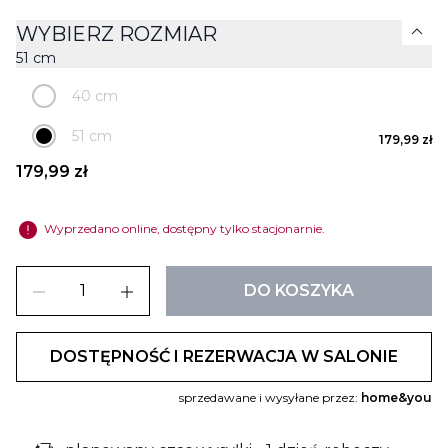
expand_more
WYBIERZ ROZMIAR
51 cm
40 cm
51 cm
179,99 zł
179,99 zł
error
Wyprzedano online, dostępny tylko stacjonarnie.
remove
add
DO KOSZYKA
DOSTĘPNOŚĆ I REZERWACJA W SALONIE
sprzedawane i wysyłane przez:
home&you