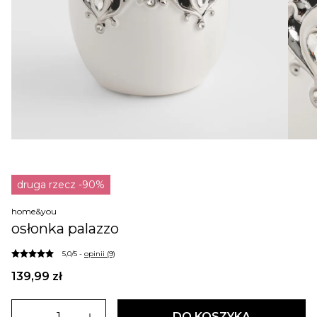
druga rzecz -90%
home&you
osłonka palazzo
5,0/5 -
opinii (9)
139,99 zł
DO KOSZYKA