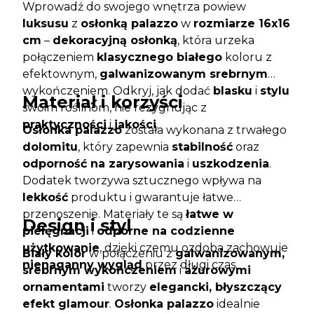
Wprowadź do swojego wnętrza powiew
luksusu
z
osłonką palazzo
w
rozmiarze 16x16
cm
–
dekoracyjną osłonką
, która urzeka
połączeniem
klasycznego białego
koloru z
efektownym,
galwanizowanym srebrnym
wykończeniem. Odkryj, jak dodać
blasku
i
stylu
Materiał i korzyści
swoim roślinom, nie rezygnując z
praktyczności
i
jakości
.
Osłonka palazzo
została wykonana z trwałego
dolomitu
, który zapewnia
stabilność
oraz
odporność na zarysowania
i
uszkodzenia
.
Dodatek tworzywa sztucznego wpływa na
lekkość
produktu i gwarantuje łatwe
przenoszenie. Materiały te są
łatwe w
Design i styl
pielęgnacji
i
odporne na codzienne
użytkowanie
, dzięki czemu ozdoba zachowuje
Biały kolor
w połączeniu z
galwanizowanym,
nienaganny wygląd
przez długi czas.
srebrnym wykończeniem
i
ażurowymi
ornamentami
tworzy
elegancki, błyszczący
efekt glamour
.
Osłonka palazzo
idealnie