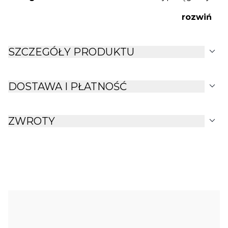
rozwiń
expand_more
SZCZEGÓŁY PRODUKTU
expand_more
DOSTAWA I PŁATNOŚĆ
expand_more
ZWROTY