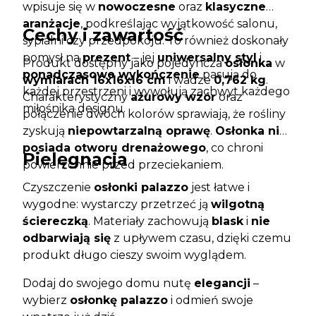
wpisuje się w
nowoczesne
oraz
klasyczne
aranżacje
, podkreślając wyjątkowość salonu,
Cechy i zawartość
sypialni czy przedpokoju. To również doskonały
pomysł na
prezent
– jej
uniwersalny styl
i
Produkt dostępny jako pojedyncza
osłonka
w
ponadczasowe wykończenie
pasują do
wymiarach 16x16x16 cm
i wadze
0,762 kg
.
każdej przestrzeni i wywołują zachwyt każdego
Charakterystyczny
ażurowy wzór
oraz
miłośnika designu.
połączenie dwóch kolorów sprawiają, że rośliny
zyskują
niepowtarzalną oprawę
.
Osłonka nie
posiada otworu drenażowego
, co chroni
Pielęgnacja
powierzchnie przed przeciekaniem.
Czyszczenie
osłonki palazzo
jest łatwe i
wygodne: wystarczy przetrzeć ją
wilgotną
ściereczką
. Materiały zachowują
blask
i
nie
odbarwiają się
z upływem czasu, dzięki czemu
produkt długo cieszy swoim wyglądem.
Dodaj do swojego domu nutę
elegancji
–
wybierz
osłonkę palazzo
i odmień swoje