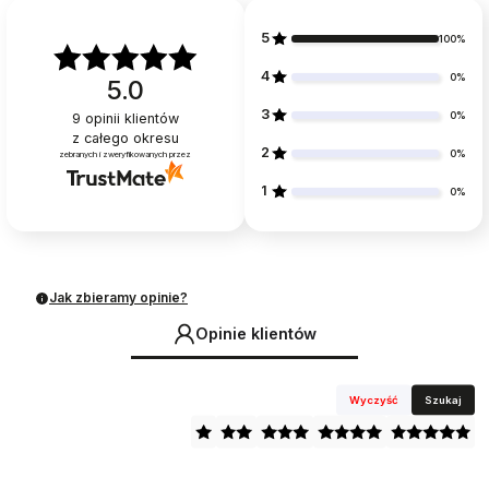
5
100%
4
0%
5.0
3
0%
9
opinii klientów
z całego okresu
2
0%
zebranych i zweryfikowanych przez
1
0%
Jak zbieramy opinie?
Opinie klientów
Wyczyść
Szukaj