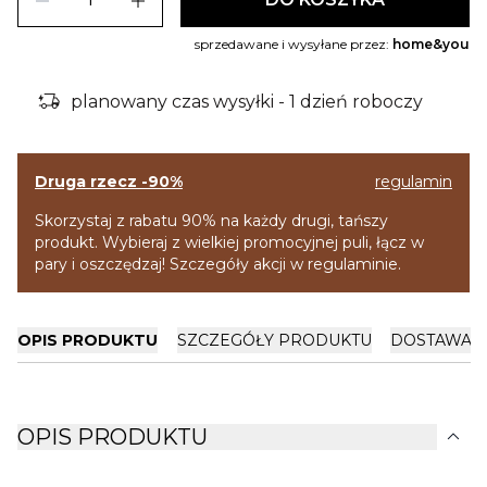
remove
add
sprzedawane i wysyłane przez:
home&you
delivery_truck_bolt
planowany czas wysyłki - 1 dzień roboczy
Druga rzecz -90%
regulamin
Skorzystaj z rabatu 90% na każdy drugi, tańszy
produkt. Wybieraj z wielkiej promocyjnej puli, łącz w
pary i oszczędzaj! Szczegóły akcji w regulaminie.
OPIS PRODUKTU
SZCZEGÓŁY PRODUKTU
DOSTAWA I
expand_more
OPIS PRODUKTU