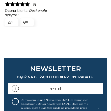
5
Ocena klienta:
Doskonale
3/31/2026
0
0
NEWSLETTER
BĄDŹ NA BIEŻĄCO I ODBIERZ 10% RABATU!
e-mail
Zamawiam usługę Newslettera EMAIL na warunkach
Regulaminu Usługi Newslettera EMAIL
, które znam i
akceptuję oraz wyrażam zgodę na przesyłanie przez