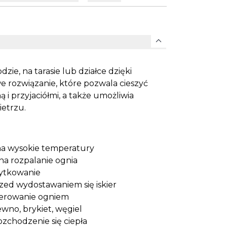
expand_more
ie, na tarasie lub działce dzięki
we rozwiązanie, które pozwala cieszyć
 i przyjaciółmi, a także umożliwia
etrzu.
 na wysokie temperatury
na rozpalanie ognia
żytkowanie
zed wydostawaniem się iskier
perowanie ogniem
wno, brykiet, węgiel
zchodzenie się ciepła