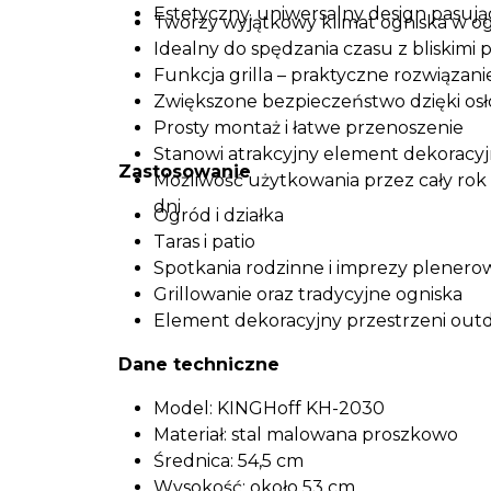
Estetyczny, uniwersalny design pasują
Tworzy wyjątkowy klimat ogniska w ogr
Idealny do spędzania czasu z bliskimi
Funkcja grilla – praktyczne rozwiązani
Zwiększone bezpieczeństwo dzięki osł
Prosty montaż i łatwe przenoszenie
Stanowi atrakcyjny element dekoracyj
Zastosowanie
Możliwość użytkowania przez cały rok –
dni
Ogród i działka
Taras i patio
Spotkania rodzinne i imprezy plenero
Grillowanie oraz tradycyjne ogniska
Element dekoracyjny przestrzeni out
Dane techniczne
Model: KINGHoff KH-2030
Materiał: stal malowana proszkowo
Średnica: 54,5 cm
Wysokość: około 53 cm