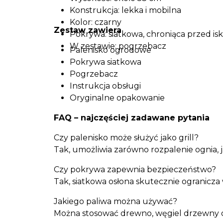
Konstrukcja: lekka i mobilna
Kolor: czarny
Zestaw zawiera
Pokrywa: siatkowa, chroniąca przed is
W zestawie: pogrzebacz
Palenisko ogrodowe
Pokrywa siatkowa
Pogrzebacz
Instrukcja obsługi
Oryginalne opakowanie
FAQ – najczęściej zadawane pytania
Czy palenisko może służyć jako grill?
Tak, umożliwia zarówno rozpalenie ognia,
Czy pokrywa zapewnia bezpieczeństwo?
Tak, siatkowa osłona skutecznie ogranicza 
Jakiego paliwa można używać?
Można stosować drewno, węgiel drzewny o