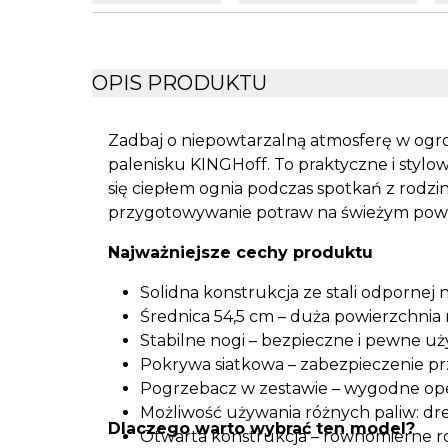
OPIS PRODUKTU
Zadbaj o niepowtarzalną atmosferę w ogrodz
palenisku KINGHoff. To praktyczne i stylo
się ciepłem ognia podczas spotkań z rodziną
przygotowywanie potraw na świeżym powi
Najważniejsze cechy produktu
Solidna konstrukcja ze stali odpornej
Średnica 54,5 cm – duża powierzchnia 
Stabilne nogi – bezpieczne i pewne u
Pokrywa siatkowa – zabezpieczenie pr
Pogrzebacz w zestawie – wygodne o
Możliwość używania różnych paliw: dre
Dlaczego warto wybrać ten model?
Otwarta konstrukcja – równomierne ro