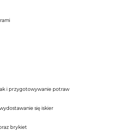
krami
 jak i przygotowywanie potraw
wydostawanie się iskier
raz brykiet