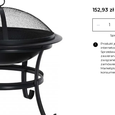
152,93 zł
remove
Spr
error
Produkt 
internet
Sprzedaw
zawierana
związane
zamówien
Marketpla
konsume