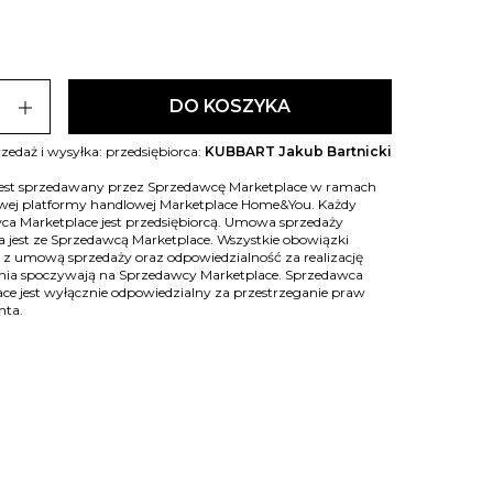
add
DO KOSZYKA
zedaż i wysyłka: przedsiębiorca:
KUBBART Jakub Bartnicki
jest sprzedawany przez Sprzedawcę Marketplace w ramach
owej platformy handlowej Marketplace Home&You. Każdy
ca Marketplace jest przedsiębiorcą. Umowa sprzedaży
 jest ze Sprzedawcą Marketplace. Wszystkie obowiązki
 z umową sprzedaży oraz odpowiedzialność za realizację
ia spoczywają na Sprzedawcy Marketplace. Sprzedawca
ce jest wyłącznie odpowiedzialny za przestrzeganie praw
nta.