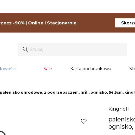
zecz -90% | Online i Stacjonarnie
Skorzy
Nowości
Sale
Karta podarunkowa
St
palenisko ogrodowe, z pogrzebaczem, grill, ognisko, 54,5cm, king
Kinghoff
palenisk
favorite
ognisko,