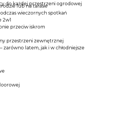
cy do każdej przestrzeni ogrodowej
odzie lub na tarasie
 podczas wieczornych spotkań
e 2w1
onie przeciw iskrom
ny przestrzeni zewnętrznej
 zarówno latem, jak i w chłodniejsze
we
doorowej