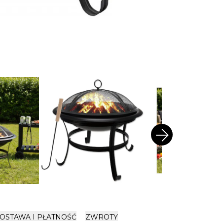
arrow_forward
OSTAWA I PŁATNOŚĆ
ZWROTY