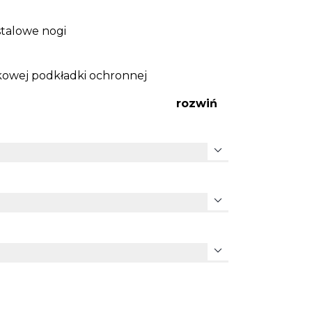
stalowe nogi
tkowej podkładki ochronnej
rozwiń
expand_more
expand_more
expand_more