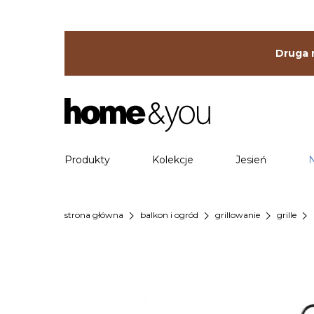
Druga r
Produkty
Kolekcje
Jesień
chevron_right
chevron_right
chevron_right
chevron_right
strona główna
balkon i ogród
grillowanie
grille