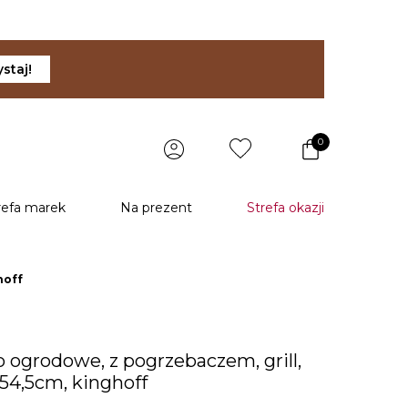
staj!
0
refa marek
Na prezent
Strefa okazji
hoff
o ogrodowe, z pogrzebaczem, grill,
 54,5cm, kinghoff