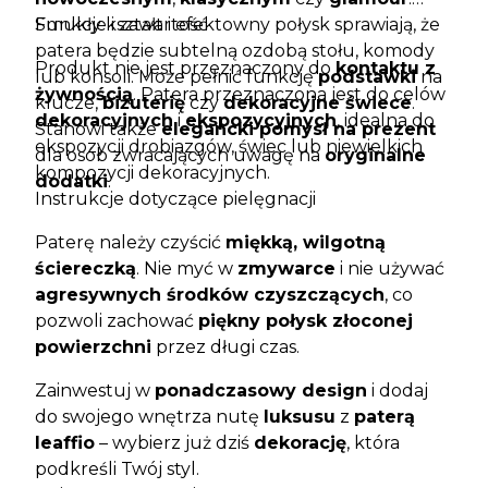
Smukły kształt i efektowny połysk sprawiają, że
Funkcje i zawartość
patera będzie subtelną ozdobą stołu, komody
Produkt nie jest przeznaczony do
kontaktu z
lub konsoli. Może pełnić funkcję
podstawki
na
żywnością
. Patera przeznaczona jest do celów
klucze,
biżuterię
czy
dekoracyjne świece
.
dekoracyjnych
i
ekspozycyjnych
, idealna do
Stanowi także
elegancki pomysł na prezent
ekspozycji drobiazgów, świec lub niewielkich
dla osób zwracających uwagę na
oryginalne
kompozycji dekoracyjnych.
dodatki
.
Instrukcje dotyczące pielęgnacji
Paterę należy czyścić
miękką, wilgotną
ściereczką
. Nie myć w
zmywarce
i nie używać
agresywnych środków czyszczących
, co
pozwoli zachować
piękny połysk złoconej
powierzchni
przez długi czas.
Zainwestuj w
ponadczasowy design
i dodaj
do swojego wnętrza nutę
luksusu
z
paterą
leaffio
– wybierz już dziś
dekorację
, która
podkreśli Twój styl.