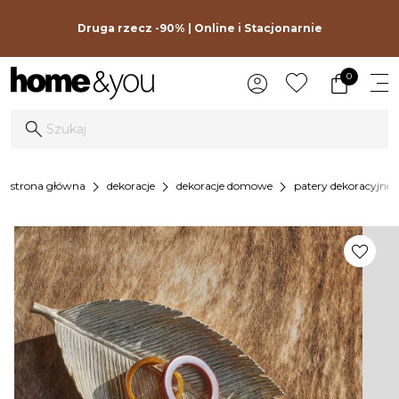
Druga rzecz -90% | Online i Stacjonarnie
0
chevron_right
chevron_right
chevron_right
chev
strona główna
dekoracje
dekoracje domowe
patery dekoracyjne
favorite