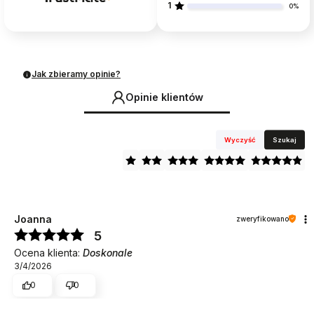
1
0%
Jak zbieramy opinie?
Opinie klientów
Wyczyść
Szukaj
Joanna
zweryfikowano
5
Ocena klienta:
Doskonale
3/4/2026
0
0