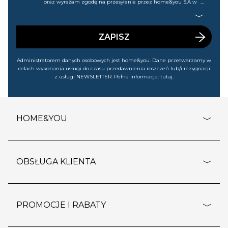
oraz wyrażam zgodę na przesyłanie przez home&you S.A w
Gdańsku (KRS: 0000015349) na mój nr telefonu informacji
handlowej (m.in. o nowościach, ofertach, promocjach,
wyprzedażach). Wiem, że mogę tę zgodę w każdej chwili
cofnąć.
ZAPISZ
Administratorem danych osobowych jest home&you. Dane przetwarzamy w
celach wykonania usługi do czasu przedawnienia roszczeń lub/i rezygnacji
z usługi NEWSLETTER. Pełna informacja:
tutaj
.
HOME&YOU
adresy sklepów
o firmie
OBSŁUGA KLIENTA
rozporządzenie RODO
pomoc - najczęstsze pytania
ustawienia cookies
dostawy i płatność
PROMOCJE I RABATY
polityka prywatności
polityka zwrotu towaru
kontakt