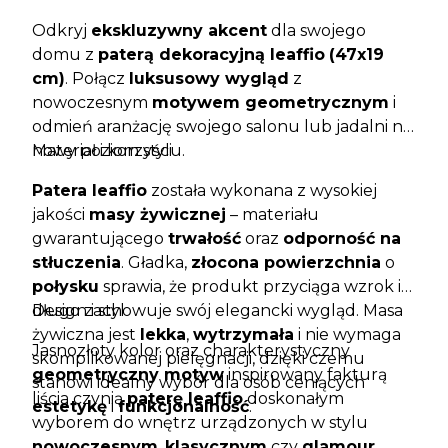
Odkryj
ekskluzywny akcent
dla swojego
domu z
paterą dekoracyjną leaffio
(47x19
cm)
. Połącz
luksusowy wygląd
z
nowoczesnym
motywem geometrycznym
i
odmień aranżację swojego salonu lub jadalni na
nowy poziom stylu.
Materiał i korzyści
Patera leaffio
została wykonana z wysokiej
jakości
masy żywicznej
– materiału
gwarantującego
trwałość
oraz
odporność na
stłuczenia
. Gładka,
złocona powierzchnia
o
połysku
sprawia, że produkt przyciąga wzrok i
długo zachowuje swój elegancki wygląd. Masa
Design i styl
żywiczna jest
lekka
,
wytrzymała
i nie wymaga
Jasnozłoty kolor oraz charakterystyczny
skomplikowanej pielęgnacji, dzięki czemu
geometryczny motyw
inspirowany fakturą
stanowi idealny wybór dla osób ceniących
liścia czynią
paterę leaffio
doskonałym
estetykę
i
funkcjonalność
.
wyborem do wnętrz urządzonych w stylu
nowoczesnym
,
klasycznym
czy
glamour
.