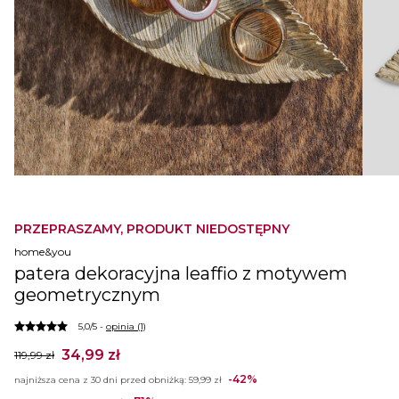
PRZEPRASZAMY, PRODUKT NIEDOSTĘPNY
home&you
patera dekoracyjna leaffio z motywem
geometrycznym
5,0/5 -
opinia (1)
34,99 zł
119,99 zł
-42%
najniższa cena z 30 dni przed obniżką:
59,99 zł