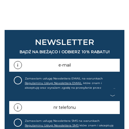
NEWSLETTER
BĄDŹ NA BIEŻĄCO I ODBIERZ 10% RABATU!
e-mail
Zamawiam usługę Newslettera EMAIL na warunkach
Regulaminu Usługi Newslettera EMAIL
, które znam i
akceptuję oraz wyrażam zgodę na przesyłanie przez
home&you S.A w Gdańsku (KRS: 0000015349) na mój adres e-
mail informacji handlowej (m.in. o nowościach, ofertach,
promocjach, wyprzedażach). Wiem, że mogę tę zgodę w
każdej chwili cofnąć.
nr telefonu
Zamawiam usługę Newslettera SMS na warunkach
Regulaminu Usługi Newslettera SMS
które znam i akceptuję