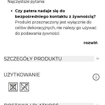
Najczęstsze pytania
Czy patera nadaje się do
bezpośredniego kontaktu z żywnością?
Produkt przeznaczony jest wyłącznie do
celów dekoracyjnych, nie należy go używać
do podawania żywności.
Czy kolor jasnozłoty jest matowy czy
rozwiń
błyszczący?
Patera leaffio ma
połyskujące, złocone
wykończenie
, które pięknie odbija światło.
expand_more
SZCZEGÓŁY PRODUKTU
Jak dbać o powierzchnię złoconą?
Rekomendujemy czyszczenie miękką,
lekko wilgotną ściereczką, bez użycia
UŻYTKOWANIE
zmywarki
lub silnych
detergentów
.
Jakie są dokładne wymiary?
Szerokość:
19 cm
, długość:
47 cm
,
wysokość:
5 cm
. Dzięki temu świetnie
prezentuje się zarówno na komodzie, jak i