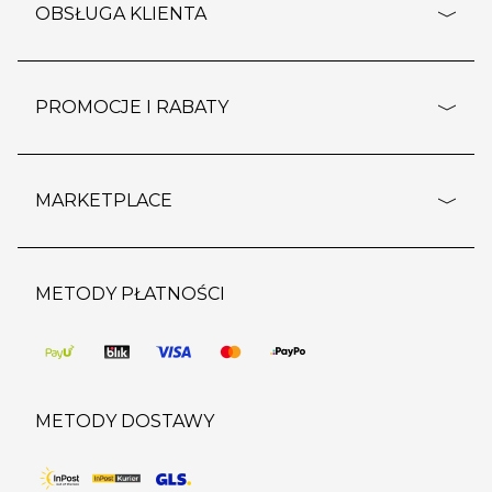
o firmie
OBSŁUGA KLIENTA
rozporządzenie RODO
pomoc - najczęstsze pytania
ustawienia cookies
dostawy i płatność
PROMOCJE I RABATY
polityka prywatności
polityka zwrotu towaru
kontakt
strefa okazji
reklamacje
blog
outlet
MARKETPLACE
wypis z subskrypcji
jakość i bezpieczeństwo
karta klienta
regulamin sklepu
o marketplace
karta podarunkowa
pozostałe regulaminy
strefa marek
METODY PŁATNOŚCI
regulaminy promocji
produkty
pomoc dla sprzedawców
METODY DOSTAWY