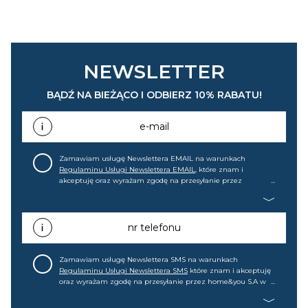
NEWSLETTER
BĄDŹ NA BIEŻĄCO I ODBIERZ 10% RABATU!
e-mail
Zamawiam usługę Newslettera EMAIL na warunkach
Regulaminu Usługi Newslettera EMAIL
, które znam i
akceptuję oraz wyrażam zgodę na przesyłanie przez
home&you S.A w Gdańsku (KRS: 0000015349) na mój adres e-
mail informacji handlowej (m.in. o nowościach, ofertach,
promocjach, wyprzedażach). Wiem, że mogę tę zgodę w
każdej chwili cofnąć.
nr telefonu
Zamawiam usługę Newslettera SMS na warunkach
Regulaminu Usługi Newslettera SMS
które znam i akceptuję
oraz wyrażam zgodę na przesyłanie przez home&you S.A w
Gdańsku (KRS: 0000015349) na mój nr telefonu informacji
handlowej (m.in. o nowościach, ofertach, promocjach,