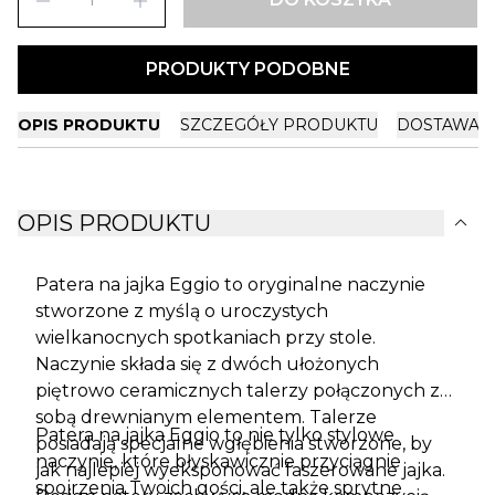
remove
add
PRODUKTY PODOBNE
OPIS PRODUKTU
SZCZEGÓŁY PRODUKTU
DOSTAWA I
expand_more
OPIS PRODUKTU
Patera na jajka Eggio to oryginalne naczynie
stworzone z myślą o uroczystych
wielkanocnych spotkaniach przy stole.
Naczynie składa się z dwóch ułożonych
piętrowo ceramicznych talerzy połączonych ze
sobą drewnianym elementem. Talerze
Patera na jajka Eggio to nie tylko stylowe
posiadają specjalne wgłębienia stworzone, by
naczynie, które błyskawicznie przyciągnie
jak najlepiej wyeksponować faszerowane jajka.
spojrzenia Twoich gości, ale także sprytne