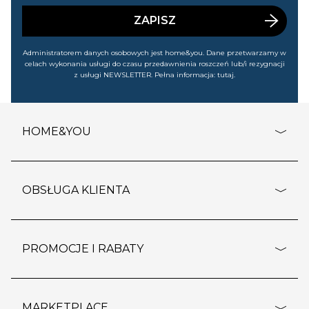
wyprzedażach). Wiem, że mogę tę zgodę w każdej chwili
cofnąć.
ZAPISZ
Administratorem danych osobowych jest home&you. Dane przetwarzamy w
celach wykonania usługi do czasu przedawnienia roszczeń lub/i rezygnacji
z usługi NEWSLETTER. Pełna informacja:
tutaj
.
HOME&YOU
adresy sklepów
o firmie
OBSŁUGA KLIENTA
rozporządzenie RODO
pomoc - najczęstsze pytania
ustawienia cookies
dostawy i płatność
PROMOCJE I RABATY
polityka prywatności
polityka zwrotu towaru
kontakt
strefa okazji
reklamacje
blog
outlet
MARKETPLACE