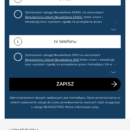
Zamawiam usługę Newslettera EMAIL na warunkach
Regulaminu Usługi Newslettera EMAIL
, które znam i
akceptuję oraz wyrażam zgodę na przesyłanie przez
home&you S.A w Gdańsku (KRS: 0000015349) na mój adres e-
mail informacji handlowej (m.in. o nowościach, ofertach,
promocjach, wyprzedażach). Wiem, że mogę tę zgodę w
każdej chwili cofnąć.
nr telefonu
Zamawiam usługę Newslettera SMS na warunkach
Regulaminu Usługi Newslettera SMS
które znam i akceptuję
oraz wyrażam zgodę na przesyłanie przez home&you S.A w
Gdańsku (KRS: 0000015349) na mój nr telefonu informacji
handlowej (m.in. o nowościach, ofertach, promocjach,
wyprzedażach). Wiem, że mogę tę zgodę w każdej chwili
cofnąć.
ZAPISZ
Administratorem danych osobowych jest home&you. Dane przetwarzamy w
celach wykonania usługi do czasu przedawnienia roszczeń lub/i rezygnacji
z usługi NEWSLETTER. Pełna informacja:
tutaj
.