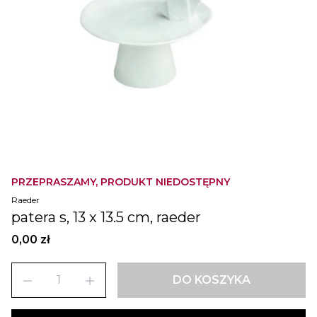
PRZEPRASZAMY, PRODUKT NIEDOSTĘPNY
Raeder
patera s, 13 x 13.5 cm, raeder
0,00 zł
remove
add
DO KOSZYKA