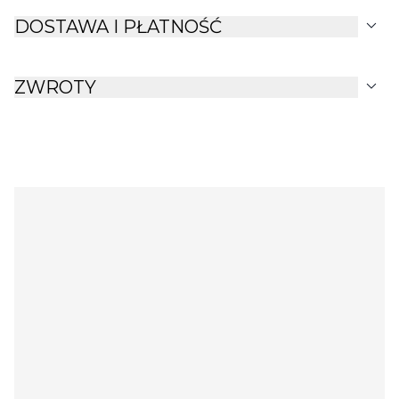
expand_more
DOSTAWA I PŁATNOŚĆ
expand_more
ZWROTY