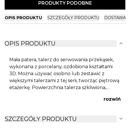
PRODUKTY PODOBNE
OPIS PRODUKTU
SZCZEGÓŁY PRODUKTU
DOSTAWA I
expand_more
OPIS PRODUKTU
Mała patera, talerz do serwowania przekąsek,
wykonana z porcelany, ozdobiona kształtami
3D. Można używać osobno lub zestawić z
większymi talerzami z tej serii, tworząc piętrową
etażerkę. Powierzchnia talerza szkliwiona,
reszta matowa. Zaleca się mycie ręczne.
rozwiń
expand_more
SZCZEGÓŁY PRODUKTU