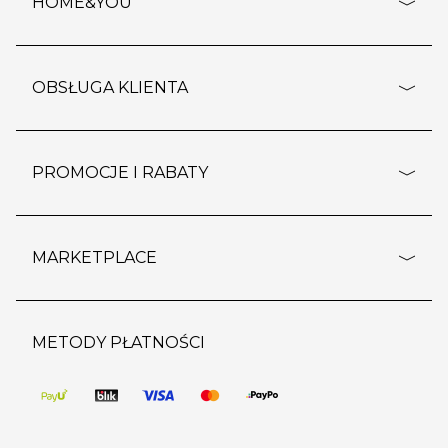
HOME&YOU
adresy sklepów
o firmie
OBSŁUGA KLIENTA
rozporządzenie RODO
pomoc - najczęstsze pytania
ustawienia cookies
dostawy i płatność
PROMOCJE I RABATY
polityka prywatności
polityka zwrotu towaru
kontakt
strefa okazji
reklamacje
blog
outlet
MARKETPLACE
wypis z subskrypcji
jakość i bezpieczeństwo
karta klienta
regulamin sklepu
o marketplace
karta podarunkowa
pozostałe regulaminy
strefa marek
METODY PŁATNOŚCI
regulaminy promocji
produkty
pomoc dla sprzedawców