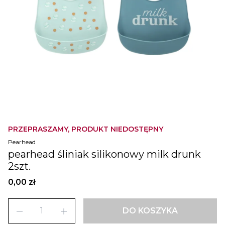
PRZEPRASZAMY, PRODUKT NIEDOSTĘPNY
Pearhead
pearhead śliniak silikonowy milk drunk
2szt.
0,00 zł
remove
add
DO KOSZYKA