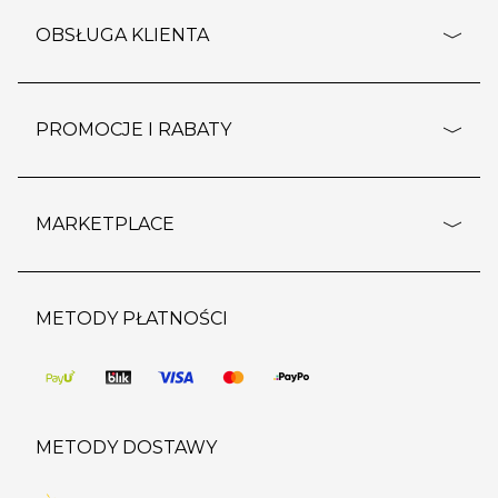
o firmie
OBSŁUGA KLIENTA
rozporządzenie RODO
pomoc - najczęstsze pytania
ustawienia cookies
dostawy i płatność
PROMOCJE I RABATY
polityka prywatności
polityka zwrotu towaru
kontakt
strefa okazji
reklamacje
blog
outlet
MARKETPLACE
wypis z subskrypcji
jakość i bezpieczeństwo
karta klienta
regulamin sklepu
o marketplace
karta podarunkowa
pozostałe regulaminy
strefa marek
METODY PŁATNOŚCI
regulaminy promocji
produkty
pomoc dla sprzedawców
METODY DOSTAWY