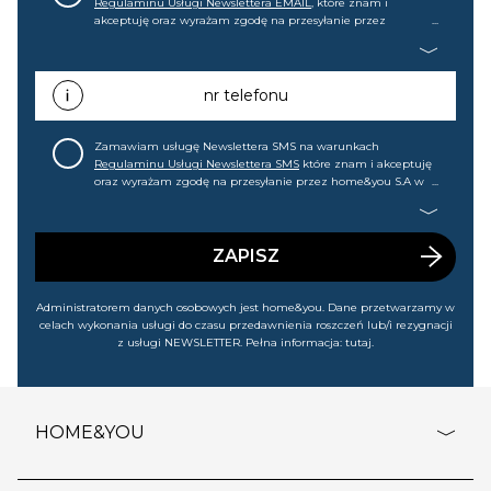
Regulaminu Usługi Newslettera EMAIL
, które znam i
akceptuję oraz wyrażam zgodę na przesyłanie przez
home&you S.A w Gdańsku (KRS: 0000015349) na mój adres e-
mail informacji handlowej (m.in. o nowościach, ofertach,
promocjach, wyprzedażach). Wiem, że mogę tę zgodę w
każdej chwili cofnąć.
nr telefonu
Zamawiam usługę Newslettera SMS na warunkach
Regulaminu Usługi Newslettera SMS
które znam i akceptuję
oraz wyrażam zgodę na przesyłanie przez home&you S.A w
Gdańsku (KRS: 0000015349) na mój nr telefonu informacji
handlowej (m.in. o nowościach, ofertach, promocjach,
wyprzedażach). Wiem, że mogę tę zgodę w każdej chwili
cofnąć.
ZAPISZ
Administratorem danych osobowych jest home&you. Dane przetwarzamy w
celach wykonania usługi do czasu przedawnienia roszczeń lub/i rezygnacji
z usługi NEWSLETTER. Pełna informacja:
tutaj
.
HOME&YOU
adresy sklepów