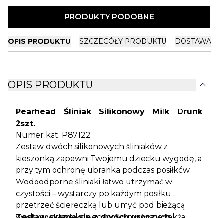
PRODUKTY PODOBNE
OPIS PRODUKTU
SZCZEGÓŁY PRODUKTU
DOSTAWA I
expand_more
OPIS PRODUKTU
Pearhead Śliniak Silikonowy Milk Drunk
2szt.
Numer kat. P87122
Zestaw dwóch silikonowych śliniaków z
kieszonką zapewni Twojemu dziecku wygodę, a
przy tym ochronę ubranka podczas posiłków.
Wodoodporne śliniaki łatwo utrzymać w
czystości – wystarczy po każdym posiłku
przetrzeć ściereczką lub umyć pod bieżącą
wodą, a w razie konieczności można je także
Zestaw składa się z dwóch uroczych