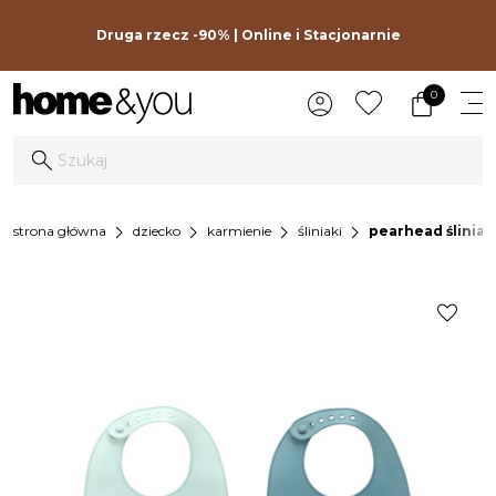
Druga rzecz -90% | Online i Stacjonarnie
0
chevron_right
chevron_right
chevron_right
chevron_right
strona główna
dziecko
karmienie
śliniaki
pearhead śliniak
favorite