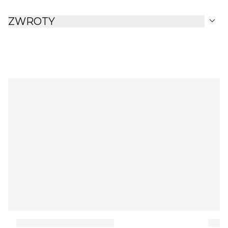
expand_more
ZWROTY