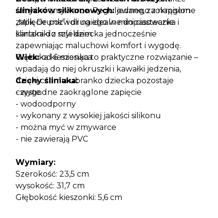
umyć w zmywarce. Regulowane, zaokrąglone
śliniaków silikonowych:
jednego z napisem
zapięcie pozwoli na idealne dopasowanie
„Milk Drunk” i drugiego w mini ciasteczka i
śliniaka do szyi dziecka jednocześnie
kartoniki z mlekiem.
zapewniając maluchowi komfort i wygodę.
Głęboka kieszonka to praktyczne rozwiązanie –
Wiek:
od 6 miesiąca
wpadają do niej okruszki i kawałki jedzenia,
dzięki czemu ubranko dziecka pozostaje
Cechy śliniaka:
czyste.
- wygodne zaokrąglone zapięcie
- wodoodporny
- wykonany z wysokiej jakości silikonu
- można myć w zmywarce
- nie zawierają PVC
Wymiary:
Szerokość: 23,5 cm
wysokość: 31,7 cm
Głębokość kieszonki: 5,6 cm