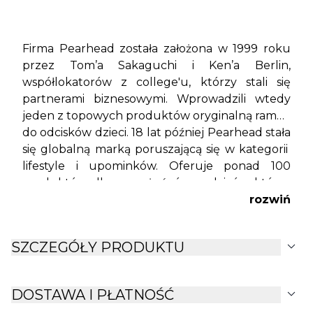
Firma Pearhead została założona w 1999 roku
przez Tom’a Sakaguchi i Ken’a Berlin,
współlokatorów z college'u, którzy stali się
partnerami biznesowymi. Wprowadzili wtedy
jeden z topowych produktów oryginalną ramkę
do odcisków dzieci. 18 lat później Pearhead stała
się globalną marką poruszającą się w kategorii
lifestyle i upominków. Oferuje ponad 100
produktów dla nowożeńców, rodziców którzy
chcą upamiętnić pierwsze chwile z maluszkiem
rozwiń
czy miłośników czworonogów. Produkty
Pearhead znajdziecie w ponad 1000 sklepach i
expand_more
SZCZEGÓŁY PRODUKTU
13 krajach. Główną misją marki jest tworzenie
oryginalnych produktów wysokiej jakości, po to
aby mieć możliwość zapamiętać wyjątkowe
expand_more
DOSTAWA I PŁATNOŚĆ
chwile w życiu.