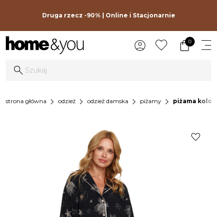
Druga rzecz -90% | Online i Stacjonarnie
0
chevron_right
chevron_right
chevron_right
chevron_right
strona główna
odzież
odzież damska
piżamy
piżama kolor 
favorite