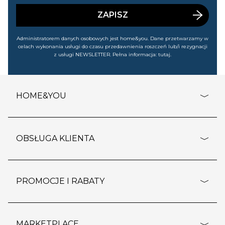
wyprzedażach). Wiem, że mogę tę zgodę w każdej chwili
cofnąć.
ZAPISZ
Administratorem danych osobowych jest home&you. Dane przetwarzamy w
celach wykonania usługi do czasu przedawnienia roszczeń lub/i rezygnacji
z usługi NEWSLETTER. Pełna informacja:
tutaj
.
HOME&YOU
adresy sklepów
o firmie
OBSŁUGA KLIENTA
rozporządzenie RODO
pomoc - najczęstsze pytania
ustawienia cookies
dostawy i płatność
PROMOCJE I RABATY
polityka prywatności
polityka zwrotu towaru
kontakt
strefa okazji
reklamacje
blog
outlet
MARKETPLACE