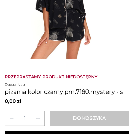
PRZEPRASZAMY, PRODUKT NIEDOSTĘPNY
Doctor Nap
piżama kolor czarny pm.7180.mystery - s
0,00 zł
remove
add
DO KOSZYKA