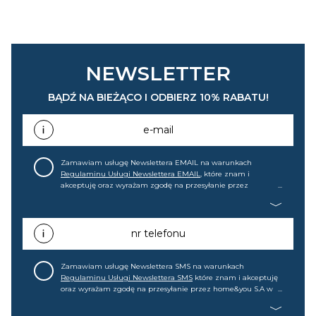
NEWSLETTER
BĄDŹ NA BIEŻĄCO I ODBIERZ 10% RABATU!
e-mail
Zamawiam usługę Newslettera EMAIL na warunkach
Regulaminu Usługi Newslettera EMAIL
, które znam i
akceptuję oraz wyrażam zgodę na przesyłanie przez
home&you S.A w Gdańsku (KRS: 0000015349) na mój adres e-
mail informacji handlowej (m.in. o nowościach, ofertach,
promocjach, wyprzedażach). Wiem, że mogę tę zgodę w
każdej chwili cofnąć.
nr telefonu
Zamawiam usługę Newslettera SMS na warunkach
Regulaminu Usługi Newslettera SMS
które znam i akceptuję
oraz wyrażam zgodę na przesyłanie przez home&you S.A w
Gdańsku (KRS: 0000015349) na mój nr telefonu informacji
handlowej (m.in. o nowościach, ofertach, promocjach,