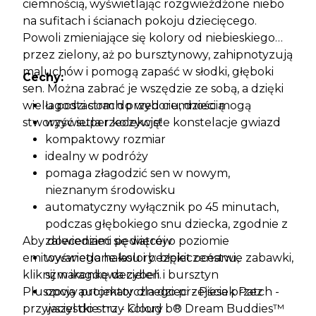
ciemnością, wyświetlając rozgwieżdżone niebo
na sufitach i ścianach pokoju dziecięcego.
Powoli zmieniające się kolory od niebieskiego
przez zielony, aż po bursztynowy, zahipnotyzują
maluchów i pomogą zapaść w słodki, głęboki
Cechy:
sen. Można zabrać je wszędzie ze sobą, a dzięki
wielu postaciom do wyboru, dzieci mogą
łagodzi strach przed ciemnością
stworzyć super kolekcję!
wyświetla rzeczywiste konstelacje gwiazd
kompaktowy rozmiar
idealny w podróży
pomaga złagodzić sen w nowym,
nieznanym środowisku
automatyczny wyłącznik po 45 minutach,
podczas głębokiego snu dziecka, zgodnie z
Aby dowiedzieć się więcej o poziomie
zaleceniami pediatrów
emitowanego hałasu i bezpieczeństwie zabawki,
wyświetlane kolory: błękit oceanu,
kliknij w ikonkę decybeli.
szmaragdowa zieleń i bursztyn
Pluszowy projektor dla dzieci - Piesek Patch -
opcja automatycznego przejścia przez
przyjaciel do snu - Cloud b® Dream Buddies™
wszystkie trzy kolory