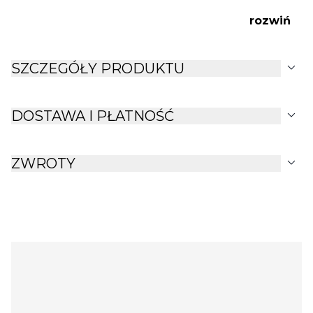
baterie 2 x AAA w zestawie
rozwiń
expand_more
SZCZEGÓŁY PRODUKTU
expand_more
DOSTAWA I PŁATNOŚĆ
expand_more
ZWROTY