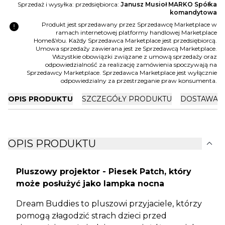
Sprzedaż i wysyłka: przedsiębiorca:
Janusz Musioł MARKO Spółka
komandytowa
error
Produkt jest sprzedawany przez Sprzedawcę Marketplace w
ramach internetowej platformy handlowej Marketplace
Home&You. Każdy Sprzedawca Marketplace jest przedsiębiorcą.
Umowa sprzedaży zawierana jest ze Sprzedawcą Marketplace.
Wszystkie obowiązki związane z umową sprzedaży oraz
odpowiedzialność za realizację zamówienia spoczywają na
Sprzedawcy Marketplace. Sprzedawca Marketplace jest wyłącznie
odpowiedzialny za przestrzeganie praw konsumenta.
OPIS PRODUKTU
SZCZEGÓŁY PRODUKTU
DOSTAWA I
expand_more
OPIS PRODUKTU
Pluszowy projektor - Piesek Patch, który
może posłużyć jako lampka nocna
Dream Buddies to pluszowi przyjaciele, którzy
pomogą złagodzić strach dzieci przed