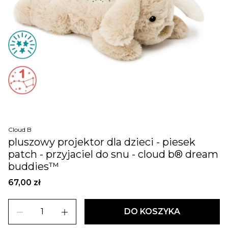
Cloud B
pluszowy projektor dla dzieci - piesek
patch - przyjaciel do snu - cloud b® dream
buddies™
67,00 zł
remove
add
DO KOSZYKA