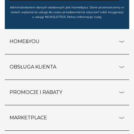
Administratorem danych osobowych jest home&you. Dane przetwarzamy w
celach wykonania usługi do czasu przedawnienia roszczeń lub/i rezygnacji
z usługi NEWSLETTER. Pełna informacja:
tutaj
.
HOME&YOU
adresy sklepów
o firmie
OBSŁUGA KLIENTA
rozporządzenie RODO
pomoc - najczęstsze pytania
ustawienia cookies
dostawy i płatność
PROMOCJE I RABATY
polityka prywatności
polityka zwrotu towaru
kontakt
strefa okazji
reklamacje
blog
outlet
MARKETPLACE
wypis z subskrypcji
jakość i bezpieczeństwo
karta klienta
regulamin sklepu
o marketplace