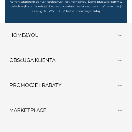
Administratorem danych osobowych jest home&you. Dane przetwarzamy w
celach wykonania usługi do czasu przedawnienia roszczeń lub/i rezygnacji
z usługi NEWSLETTER. Pełna informacja:
tutaj
.
HOME&YOU
adresy sklepów
o firmie
OBSŁUGA KLIENTA
rozporządzenie RODO
pomoc - najczęstsze pytania
ustawienia cookies
dostawy i płatność
PROMOCJE I RABATY
polityka prywatności
polityka zwrotu towaru
kontakt
strefa okazji
reklamacje
blog
outlet
MARKETPLACE
wypis z subskrypcji
jakość i bezpieczeństwo
karta klienta
regulamin sklepu
o marketplace
karta podarunkowa
pozostałe regulaminy