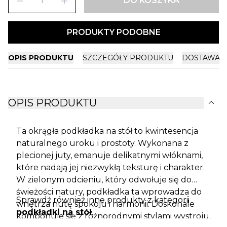
remove
add
DO KOSZYKA
PRODUKTY PODOBNE
OPIS PRODUKTU
SZCZEGÓŁY PRODUKTU
DOSTAWA I
expand_more
OPIS PRODUKTU
Ta okrągła podkładka na stół to kwintesencja
naturalnego uroku i prostoty. Wykonana z
plecionej juty, emanuje delikatnymi włóknami,
które nadają jej niezwykłą teksturę i charakter.
W zielonym odcieniu, który odwołuje się do
świeżości natury, podkładka ta wprowadza do
Sprawdź również inne produkty z kategorii
wnętrza nutę spokoju i harmonii. Doskonale
podkładki na stół
.
komponuje się z różnorodnymi stylami wystroju,