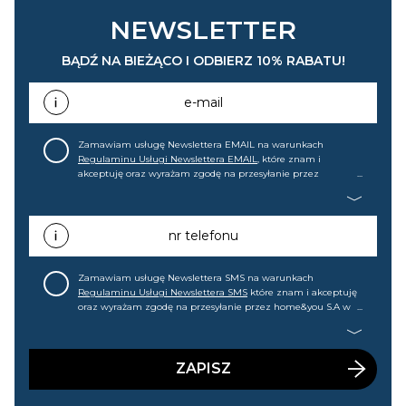
NEWSLETTER
BĄDŹ NA BIEŻĄCO I ODBIERZ 10% RABATU!
e-mail
Zamawiam usługę Newslettera EMAIL na warunkach
Regulaminu Usługi Newslettera EMAIL
, które znam i
akceptuję oraz wyrażam zgodę na przesyłanie przez
home&you S.A w Gdańsku (KRS: 0000015349) na mój adres e-
mail informacji handlowej (m.in. o nowościach, ofertach,
promocjach, wyprzedażach). Wiem, że mogę tę zgodę w
każdej chwili cofnąć.
nr telefonu
Zamawiam usługę Newslettera SMS na warunkach
Regulaminu Usługi Newslettera SMS
które znam i akceptuję
oraz wyrażam zgodę na przesyłanie przez home&you S.A w
Gdańsku (KRS: 0000015349) na mój nr telefonu informacji
handlowej (m.in. o nowościach, ofertach, promocjach,
wyprzedażach). Wiem, że mogę tę zgodę w każdej chwili
cofnąć.
ZAPISZ