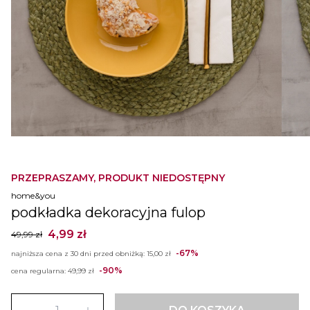
PRZEPRASZAMY, PRODUKT NIEDOSTĘPNY
home&you
podkładka dekoracyjna fulop
4,99 zł
49,99 zł
-67%
najniższa cena z 30 dni przed obniżką:
15,00 zł
-90%
cena regularna:
49,99 zł