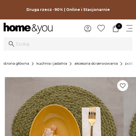
Druga rzecz -90% | Online i Stacjonarnie
0
chevron_right
chevron_right
chevron_right
strona główna
kuchnia i jadalnia
akcesoria do serwowania
podkła
favorite