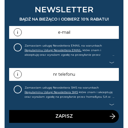
NEWSLETTER
BĄDŹ NA BIEŻĄCO I ODBIERZ 10% RABATU!
e-mail
Zamawiam usługę Newslettera EMAIL na warunkach
Regulaminu Usługi Newslettera EMAIL
, które znam i
akceptuję oraz wyrażam zgodę na przesyłanie przez
home&you S.A w Gdańsku (KRS: 0000015349) na mój adres e-
mail informacji handlowej (m.in. o nowościach, ofertach,
promocjach, wyprzedażach). Wiem, że mogę tę zgodę w
każdej chwili cofnąć.
nr telefonu
Zamawiam usługę Newslettera SMS na warunkach
Regulaminu Usługi Newslettera SMS
które znam i akceptuję
oraz wyrażam zgodę na przesyłanie przez home&you S.A w
Gdańsku (KRS: 0000015349) na mój nr telefonu informacji
handlowej (m.in. o nowościach, ofertach, promocjach,
wyprzedażach). Wiem, że mogę tę zgodę w każdej chwili
cofnąć.
ZAPISZ