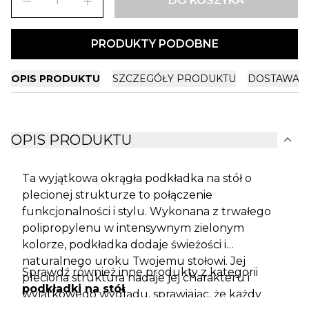
remove
add
DO KOSZYKA
PRODUKTY PODOBNE
OPIS PRODUKTU
SZCZEGÓŁY PRODUKTU
DOSTAWA I
expand_more
OPIS PRODUKTU
Ta wyjątkowa okrągła podkładka na stół o
plecionej strukturze to połączenie
funkcjonalności i stylu. Wykonana z trwałego
polipropylenu w intensywnym zielonym
kolorze, podkładka dodaje świeżości i
naturalnego uroku Twojemu stołowi. Jej
Sprawdź również inne produkty z kategorii
pleciona struktura nadaje jej charakteru i
podkładki na stół
.
wyjątkowego wyglądu, sprawiając, że każdy