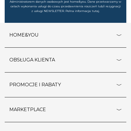
Administratorem danych osobowych jest home&you. Dane przetwarzamy w
celach wykonania usługi do czasu przedawnienia roszczeń lub/i rezygnacji
z usługi NEWSLETTER. Pełna informacja:
tutaj
.
HOME&YOU
adresy sklepów
o firmie
OBSŁUGA KLIENTA
rozporządzenie RODO
pomoc - najczęstsze pytania
ustawienia cookies
dostawy i płatność
PROMOCJE I RABATY
polityka prywatności
polityka zwrotu towaru
kontakt
strefa okazji
reklamacje
blog
outlet
MARKETPLACE
wypis z subskrypcji
jakość i bezpieczeństwo
karta klienta
regulamin sklepu
o marketplace
karta podarunkowa
pozostałe regulaminy