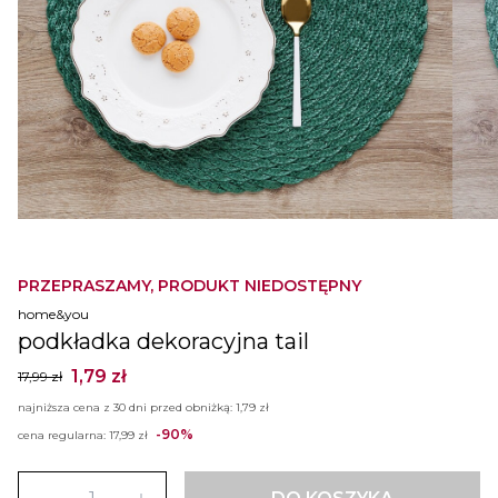
PRZEPRASZAMY, PRODUKT NIEDOSTĘPNY
home&you
podkładka dekoracyjna tail
1,79 zł
17,99 zł
najniższa cena z 30 dni przed obniżką:
1,79 zł
-90%
cena regularna:
17,99 zł