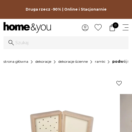
Druga rzecz -90% | Online i Stacjonarnie
0
chevron_right
chevron_right
chevron_right
chevron_right
strona główna
dekoracje
dekoracje ścienne
ramki
podwójna 
favorite