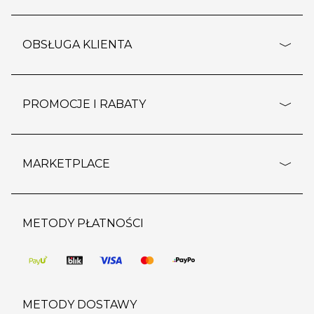
adresy sklepów
o firmie
OBSŁUGA KLIENTA
rozporządzenie RODO
pomoc - najczęstsze pytania
ustawienia cookies
dostawy i płatność
PROMOCJE I RABATY
polityka prywatności
polityka zwrotu towaru
kontakt
strefa okazji
reklamacje
blog
outlet
MARKETPLACE
wypis z subskrypcji
jakość i bezpieczeństwo
karta klienta
regulamin sklepu
o marketplace
karta podarunkowa
pozostałe regulaminy
strefa marek
METODY PŁATNOŚCI
regulaminy promocji
produkty
pomoc dla sprzedawców
METODY DOSTAWY