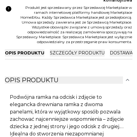
komandytowa
error
Produkt jest sprzedawany przez Sprzedawcę Marketplace w
ramach internetowej platformy handlowej Marketplace
Home&You. Każdy Sprzedawca Marketplace jest przedsiębiorcą.
Umowa sprzedaży zawierana jest ze Sprzedawcą Marketplace.
Wszystkie obowiązki związane z umową sprzedaży oraz
odpowiedzialność za realizację zamówienia spoczywają na
Sprzedawcy Marketplace. Sprzedawca Marketplace jest wyłącznie
odpowiedzialny za przestrzeganie praw konsumenta.
OPIS PRODUKTU
SZCZEGÓŁY PRODUKTU
DOSTAWA I
expand_more
OPIS PRODUKTU
Podwójna ramka na odcisk i zdjęcie to
elegancka drewniana ramka z dwoma
panelami, która w wyjątkowy sposób pozwala
zachować najcenniejsze wspomnienia – zdjęcie
dziecka z jednej strony i jego odcisk z drugiej.
Idealna do stworzenia niezapomnianej