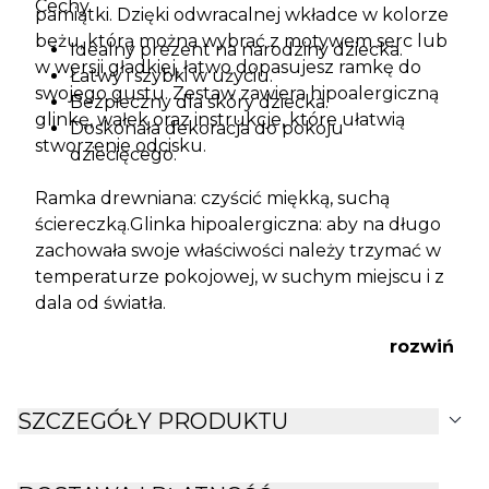
Cechy
pamiątki. Dzięki odwracalnej wkładce w kolorze
beżu, którą można wybrać z motywem serc lub
Idealny prezent na narodziny dziecka.
w wersji gładkiej, łatwo dopasujesz ramkę do
Łatwy i szybki w użyciu.
swojego gustu. Zestaw zawiera hipoalergiczną
Bezpieczny dla skóry dziecka.
glinkę, wałek oraz instrukcje, które ułatwią
Doskonała dekoracja do pokoju
stworzenie odcisku.
dziecięcego.
Ramka drewniana: czyścić miękką, suchą
ściereczką.Glinka hipoalergiczna: aby na długo
zachowała swoje właściwości należy trzymać w
temperaturze pokojowej, w suchym miejscu i z
dala od światła.
rozwiń
expand_more
SZCZEGÓŁY PRODUKTU