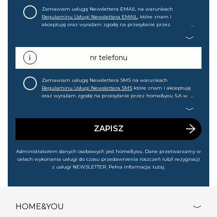
Zamawiam usługę Newslettera EMAIL na warunkach
Regulaminu Usługi Newslettera EMAIL
, które znam i
akceptuję oraz wyrażam zgodę na przesyłanie przez
home&you S.A w Gdańsku (KRS: 0000015349) na mój adres e-
mail informacji handlowej (m.in. o nowościach, ofertach,
promocjach, wyprzedażach). Wiem, że mogę tę zgodę w
każdej chwili cofnąć.
nr telefonu
Zamawiam usługę Newslettera SMS na warunkach
Regulaminu Usługi Newslettera SMS
które znam i akceptuję
oraz wyrażam zgodę na przesyłanie przez home&you S.A w
Gdańsku (KRS: 0000015349) na mój nr telefonu informacji
handlowej (m.in. o nowościach, ofertach, promocjach,
wyprzedażach). Wiem, że mogę tę zgodę w każdej chwili
cofnąć.
ZAPISZ
Administratorem danych osobowych jest home&you. Dane przetwarzamy w
celach wykonania usługi do czasu przedawnienia roszczeń lub/i rezygnacji
z usługi NEWSLETTER. Pełna informacja:
tutaj
.
HOME&YOU