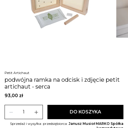
Petit Artichaut
podwójna ramka na odcisk i zdjęcie petit
artichaut - serca
93,00 zł
remove
add
DO KOSZYKA
Sprzedaż i wysyłka: przedsiębiorca:
Janusz Musioł MARKO Spółka