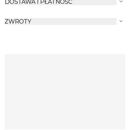
expand_more
DOSTAWA I PŁATNOŚĆ
expand_more
ZWROTY