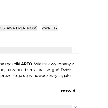
OSTAWA I PŁATNOŚĆ
ZWROTY
expand_more
na ręczniki
AREO
. Wieszak wykonany z
nej na zabrudzenia oraz wilgoć. Dzięki
ezentuje się w nowoczesnych, jak i
rozwiń
expand_more