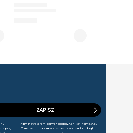
ZAPISZ
inu
Administratorem danych osobowych jest home&you.
m zgodę
Dane przetwarzamy w celach wykonania usługi do