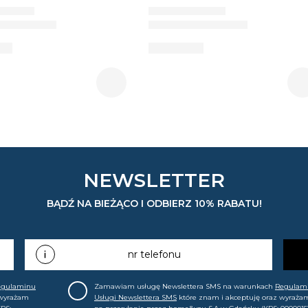
NEWSLETTER
BĄDŹ NA BIEŻĄCO I ODBIERZ 10% RABATU!
nr telefonu
egulaminu
Zamawiam usługę Newslettera SMS na warunkach
Regulam
 wyrażam
Usługi Newslettera SMS
które znam i akceptuję oraz wyraża