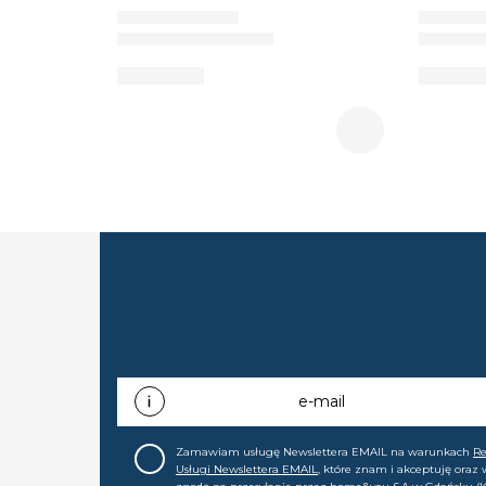
e-mail
Zamawiam usługę Newslettera EMAIL na warunkach
R
Usługi Newslettera EMAIL
, które znam i akceptuję oraz