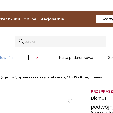
zecz -90% | Online i Stacjonarnie
Skorzy
Nowości
Sale
Karta podarunkowa
St
evron_right
podwójny wieszak na ręczniki areo, 69 x 15 x 6 cm, blomus
PRZEPRASZ
Blomus
favorite
podwójny
6 cm, b