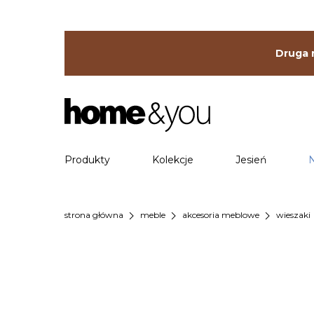
Druga r
Produkty
Kolekcje
Jesień
chevron_right
chevron_right
chevron_right
ch
strona główna
meble
akcesoria meblowe
wieszaki