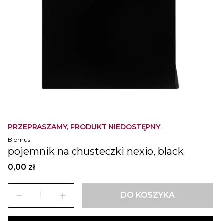
PRZEPRASZAMY, PRODUKT NIEDOSTĘPNY
Blomus
pojemnik na chusteczki nexio, black
0,00 zł
remove
add
DO KOSZYKA