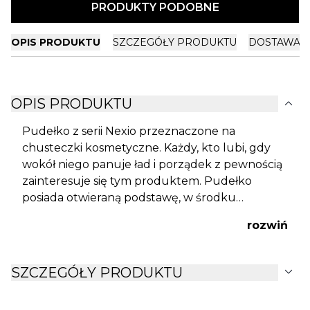
PRODUKTY PODOBNE
OPIS PRODUKTU
SZCZEGÓŁY PRODUKTU
DOSTAWA I
expand_more
OPIS PRODUKTU
Pudełko z serii Nexio przeznaczone na
chusteczki kosmetyczne. Każdy, kto lubi, gdy
wokół niego panuje ład i porządek z pewnością
zainteresuje się tym produktem. Pudełko
posiada otwieraną podstawę, w środku
umieszcza się opakowanie wyciąganych
rozwiń
chusteczek. Waga produktu zapobiega
przesuwaniu się podczas użytkowania, ale
pudełko Nexio można również przykręcić do
expand_more
SZCZEGÓŁY PRODUKTU
blatu lub sciany. Przy produkcie znajduje isę
zestaw do montażu. Pudełko paduje do