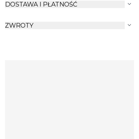
standardowych kwadratowych chusteczek.
expand_more
DOSTAWA I PŁATNOŚĆ
expand_more
ZWROTY