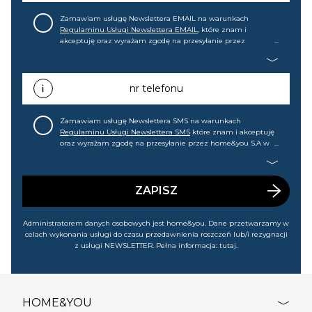
Zamawiam usługę Newslettera EMAIL na warunkach
Regulaminu Usługi Newslettera EMAIL
, które znam i
akceptuję oraz wyrażam zgodę na przesyłanie przez
home&you S.A w Gdańsku (KRS: 0000015349) na mój adres e-
mail informacji handlowej (m.in. o nowościach, ofertach,
promocjach, wyprzedażach). Wiem, że mogę tę zgodę w
każdej chwili cofnąć.
nr telefonu
Zamawiam usługę Newslettera SMS na warunkach
Regulaminu Usługi Newslettera SMS
które znam i akceptuję
oraz wyrażam zgodę na przesyłanie przez home&you S.A w
Gdańsku (KRS: 0000015349) na mój nr telefonu informacji
handlowej (m.in. o nowościach, ofertach, promocjach,
wyprzedażach). Wiem, że mogę tę zgodę w każdej chwili
cofnąć.
ZAPISZ
Administratorem danych osobowych jest home&you. Dane przetwarzamy w
celach wykonania usługi do czasu przedawnienia roszczeń lub/i rezygnacji
z usługi NEWSLETTER. Pełna informacja:
tutaj
.
HOME&YOU