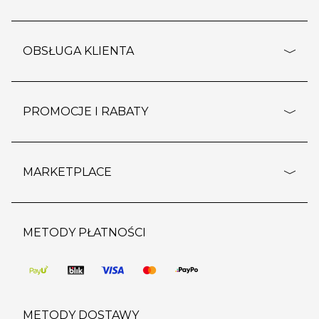
adresy sklepów
o firmie
OBSŁUGA KLIENTA
rozporządzenie RODO
pomoc - najczęstsze pytania
ustawienia cookies
dostawy i płatność
PROMOCJE I RABATY
polityka prywatności
polityka zwrotu towaru
kontakt
strefa okazji
reklamacje
blog
outlet
MARKETPLACE
wypis z subskrypcji
jakość i bezpieczeństwo
karta klienta
regulamin sklepu
o marketplace
karta podarunkowa
pozostałe regulaminy
strefa marek
METODY PŁATNOŚCI
regulaminy promocji
produkty
pomoc dla sprzedawców
METODY DOSTAWY