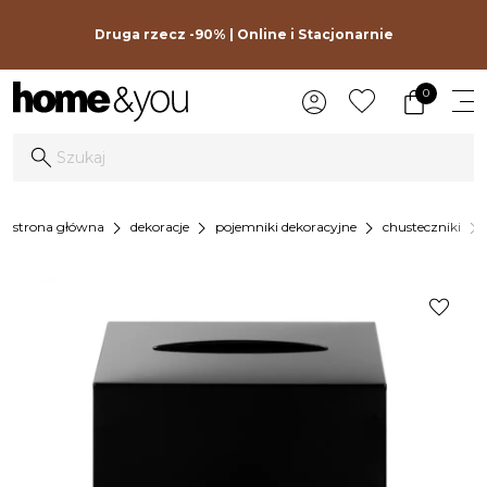
Druga rzecz -90% | Online i Stacjonarnie
0
chevron_right
chevron_right
chevron_right
chevron_right
strona główna
dekoracje
pojemniki dekoracyjne
chusteczniki
favorite