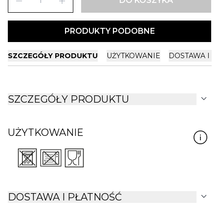
remove
add
DO KOSZYKA
PRODUKTY PODOBNE
SZCZEGÓŁY PRODUKTU
UŻYTKOWANIE
DOSTAWA I P
expand_more
SZCZEGÓŁY PRODUKTU
UŻYTKOWANIE
expand_more
DOSTAWA I PŁATNOŚĆ