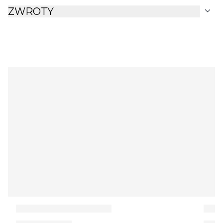
expand_more
ZWROTY