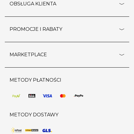
o firmie
OBSŁUGA KLIENTA
rozporządzenie RODO
pomoc - najczęstsze pytania
ustawienia cookies
dostawy i płatność
PROMOCJE I RABATY
polityka prywatności
polityka zwrotu towaru
kontakt
strefa okazji
reklamacje
blog
outlet
MARKETPLACE
wypis z subskrypcji
jakość i bezpieczeństwo
karta klienta
regulamin sklepu
o marketplace
karta podarunkowa
pozostałe regulaminy
strefa marek
METODY PŁATNOŚCI
regulaminy promocji
produkty
pomoc dla sprzedawców
METODY DOSTAWY