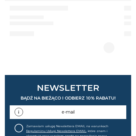
NEWSLETTER
BĄDŹ NA BIEŻĄCO I ODBIERZ 10% RABATU!
e-mail
Zamawiam usługę Newslettera EMAIL na warunkach
Regulaminu Usługi Newslettera EMAIL
, które znam i
akceptuję oraz wyrażam zgodę na przesyłanie przez