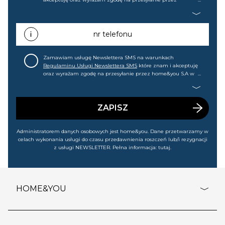
home&you S.A w Gdańsku (KRS: 0000015349) na mój adres e-
mail informacji handlowej (m.in. o nowościach, ofertach,
promocjach, wyprzedażach). Wiem, że mogę tę zgodę w
każdej chwili cofnąć.
nr telefonu
Zamawiam usługę Newslettera SMS na warunkach
Regulaminu Usługi Newslettera SMS
które znam i akceptuję
oraz wyrażam zgodę na przesyłanie przez home&you S.A w
Gdańsku (KRS: 0000015349) na mój nr telefonu informacji
handlowej (m.in. o nowościach, ofertach, promocjach,
wyprzedażach). Wiem, że mogę tę zgodę w każdej chwili
cofnąć.
ZAPISZ
Administratorem danych osobowych jest home&you. Dane przetwarzamy w
celach wykonania usługi do czasu przedawnienia roszczeń lub/i rezygnacji
z usługi NEWSLETTER. Pełna informacja:
tutaj
.
HOME&YOU
adresy sklepów