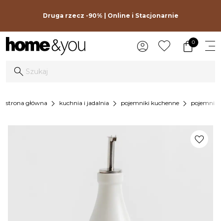
Druga rzecz -90% | Online i Stacjonarnie
0
chevron_right
chevron_right
chevron_right
strona główna
kuchnia i jadalnia
pojemniki kuchenne
pojemniki
favorite