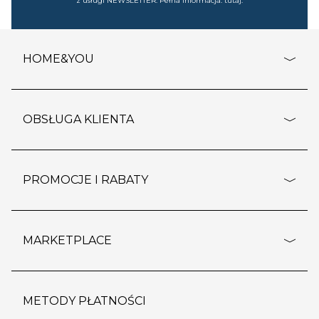
z usługi NEWSLETTER. Pełna informacja:
tutaj
.
HOME&YOU
adresy sklepów
o firmie
OBSŁUGA KLIENTA
rozporządzenie RODO
pomoc - najczęstsze pytania
ustawienia cookies
dostawy i płatność
PROMOCJE I RABATY
polityka prywatności
polityka zwrotu towaru
kontakt
strefa okazji
reklamacje
blog
outlet
MARKETPLACE
wypis z subskrypcji
jakość i bezpieczeństwo
karta klienta
regulamin sklepu
o marketplace
karta podarunkowa
pozostałe regulaminy
strefa marek
METODY PŁATNOŚCI
regulaminy promocji