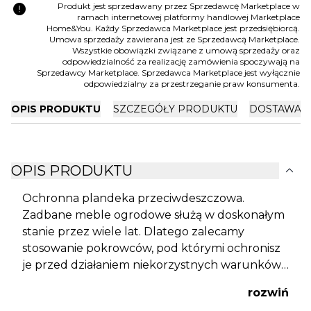
error
Produkt jest sprzedawany przez Sprzedawcę Marketplace w
ramach internetowej platformy handlowej Marketplace
Home&You. Każdy Sprzedawca Marketplace jest przedsiębiorcą.
Umowa sprzedaży zawierana jest ze Sprzedawcą Marketplace.
Wszystkie obowiązki związane z umową sprzedaży oraz
odpowiedzialność za realizację zamówienia spoczywają na
Sprzedawcy Marketplace. Sprzedawca Marketplace jest wyłącznie
odpowiedzialny za przestrzeganie praw konsumenta.
OPIS PRODUKTU
SZCZEGÓŁY PRODUKTU
DOSTAWA I
expand_more
OPIS PRODUKTU
Ochronna plandeka przeciwdeszczowa.
Zadbane meble ogrodowe służą w doskonałym
stanie przez wiele lat. Dlatego zalecamy
stosowanie pokrowców, pod którymi ochronisz
je przed działaniem niekorzystnych warunków
atmosferycznych. Osłona została wykonana z
rozwiń
wysokiej jakości tkaniny, która zabezpiecza