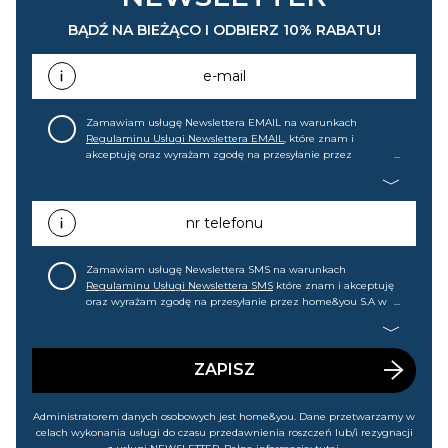
BĄDŹ NA BIEŻĄCO I ODBIERZ 10% RABATU!
e-mail
Zamawiam usługę Newslettera EMAIL na warunkach
Regulaminu Usługi Newslettera EMAIL
, które znam i
akceptuję oraz wyrażam zgodę na przesyłanie przez
home&you S.A w Gdańsku (KRS: 0000015349) na mój adres e-
mail informacji handlowej (m.in. o nowościach, ofertach,
promocjach, wyprzedażach). Wiem, że mogę tę zgodę w
każdej chwili cofnąć.
nr telefonu
Zamawiam usługę Newslettera SMS na warunkach
Regulaminu Usługi Newslettera SMS
które znam i akceptuję
oraz wyrażam zgodę na przesyłanie przez home&you S.A w
Gdańsku (KRS: 0000015349) na mój nr telefonu informacji
handlowej (m.in. o nowościach, ofertach, promocjach,
wyprzedażach). Wiem, że mogę tę zgodę w każdej chwili
cofnąć.
ZAPISZ
Administratorem danych osobowych jest home&you. Dane przetwarzamy w
celach wykonania usługi do czasu przedawnienia roszczeń lub/i rezygnacji