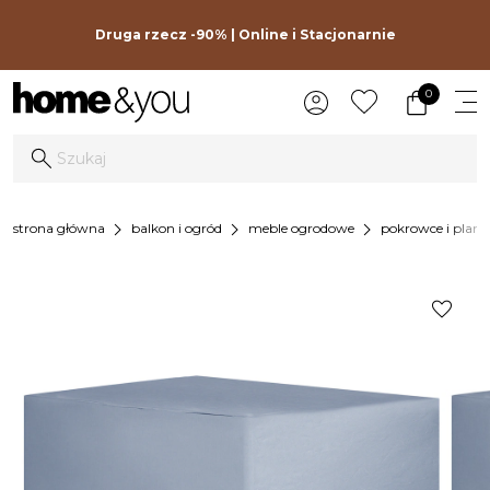
Druga rzecz -90% | Online i Stacjonarnie
0
chevron_right
chevron_right
chevron_right
strona główna
balkon i ogród
meble ogrodowe
pokrowce i pland
favorite