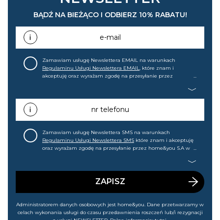
BĄDŹ NA BIEŻĄCO I ODBIERZ 10% RABATU!
e-mail
Zamawiam usługę Newslettera EMAIL na warunkach
Regulaminu Usługi Newslettera EMAIL
, które znam i
akceptuję oraz wyrażam zgodę na przesyłanie przez
home&you S.A w Gdańsku (KRS: 0000015349) na mój adres e-
mail informacji handlowej (m.in. o nowościach, ofertach,
promocjach, wyprzedażach). Wiem, że mogę tę zgodę w
każdej chwili cofnąć.
nr telefonu
Zamawiam usługę Newslettera SMS na warunkach
Regulaminu Usługi Newslettera SMS
które znam i akceptuję
oraz wyrażam zgodę na przesyłanie przez home&you S.A w
Gdańsku (KRS: 0000015349) na mój nr telefonu informacji
handlowej (m.in. o nowościach, ofertach, promocjach,
wyprzedażach). Wiem, że mogę tę zgodę w każdej chwili
cofnąć.
ZAPISZ
Administratorem danych osobowych jest home&you. Dane przetwarzamy w
celach wykonania usługi do czasu przedawnienia roszczeń lub/i rezygnacji