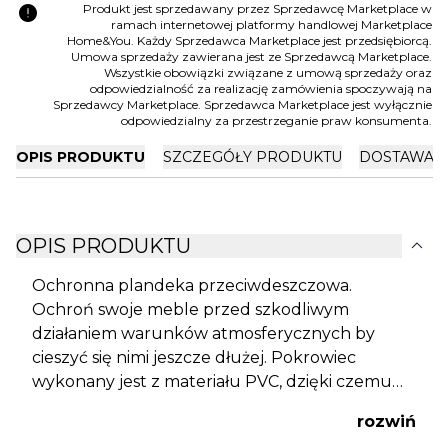
error
Produkt jest sprzedawany przez Sprzedawcę Marketplace w
ramach internetowej platformy handlowej Marketplace
Home&You. Każdy Sprzedawca Marketplace jest przedsiębiorcą.
Umowa sprzedaży zawierana jest ze Sprzedawcą Marketplace.
Wszystkie obowiązki związane z umową sprzedaży oraz
odpowiedzialność za realizację zamówienia spoczywają na
Sprzedawcy Marketplace. Sprzedawca Marketplace jest wyłącznie
odpowiedzialny za przestrzeganie praw konsumenta.
OPIS PRODUKTU
SZCZEGÓŁY PRODUKTU
DOSTAWA I
expand_more
OPIS PRODUKTU
Ochronna plandeka przeciwdeszczowa.
Ochroń swoje meble przed szkodliwym
działaniem warunków atmosferycznych by
cieszyć się nimi jeszcze dłużej. Pokrowiec
wykonany jest z materiału PVC, dzięki czemu
skutecznie ochroni meble przed deszczem,
rozwiń
wiatrem oraz brudem. Jest on niezwykle prosty