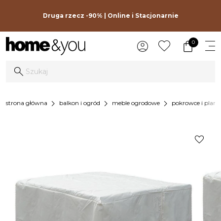
Druga rzecz -90% | Online i Stacjonarnie
0
chevron_right
chevron_right
chevron_right
strona główna
balkon i ogród
meble ogrodowe
pokrowce i pland
favorite