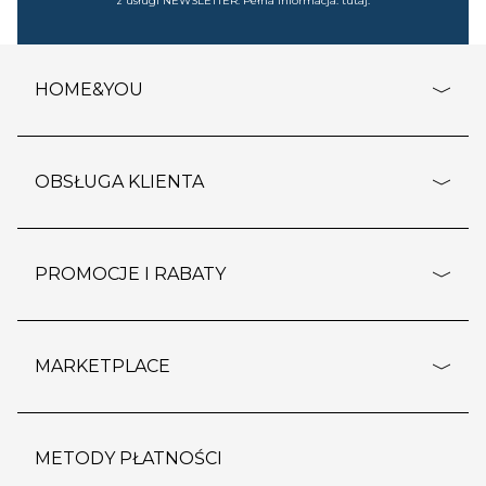
z usługi NEWSLETTER. Pełna informacja:
tutaj
.
HOME&YOU
adresy sklepów
o firmie
OBSŁUGA KLIENTA
rozporządzenie RODO
pomoc - najczęstsze pytania
ustawienia cookies
dostawy i płatność
PROMOCJE I RABATY
polityka prywatności
polityka zwrotu towaru
kontakt
strefa okazji
reklamacje
blog
outlet
MARKETPLACE
wypis z subskrypcji
jakość i bezpieczeństwo
karta klienta
regulamin sklepu
o marketplace
karta podarunkowa
pozostałe regulaminy
strefa marek
METODY PŁATNOŚCI
regulaminy promocji