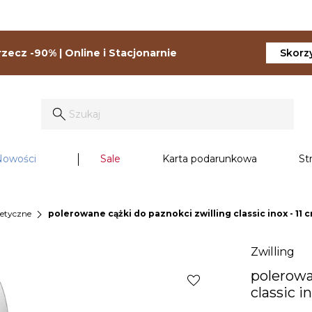
zecz -90% | Online i Stacjonarnie
Skorzy
Nowości
Sale
Karta podarunkowa
St
chevron_right
metyczne
polerowane cążki do paznokci zwilling classic inox - 11 
Zwilling
polerowa
favorite
classic i