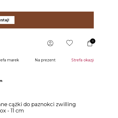
staj!
0
refa marek
Na prezent
Strefa okazji
cm
ne cążki do paznokci zwilling
nox - 11 cm