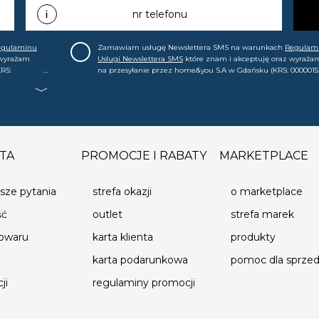
nr telefonu
egulaminu
Zamawiam usługę Newslettera SMS na warunkach
Regulam
 wyrażam
Usługi Newslettera SMS
które znam i akceptuję oraz wyraża
RS:
na przesyłanie przez home&you S.A w Gdańsku (KRS: 0000015
.in. o
mój nr telefonu informacji handlowej (m.in. o nowościach, ofe
, że mogę tę
promocjach, wyprzedażach). Wiem, że mogę tę zgodę w każde
cofnąć.
TA
PROMOCJE I RABATY
MARKETPLACE
sze pytania
strefa okazji
o marketplace
ść
outlet
strefa marek
towaru
karta klienta
produkty
karta podarunkowa
pomoc dla sprz
ji
regulaminy promocji