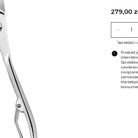
279,00 z
remove
Sprzedaż i 
error
Produkt 
internet
Sprzedaw
zawierana
związane
zamówien
Marketpla
konsume