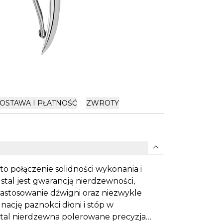
OSTAWA I PŁATNOŚĆ
ZWROTY
expand_more
to połączenie solidności wykonania i
stal jest gwarancją nierdzewności,
astosowanie dźwigni oraz niezwykle
gnację paznokci dłoni i stóp w
l nierdzewna polerowane precyzja