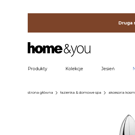
Druga r
Produkty
Kolekcje
Jesień
chevron_right
chevron_right
strona główna
łazienka & domowe spa
akcesoria kos