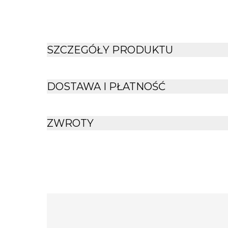
wykonania WYMIARY Długość: 11 cm Szerok
0.075 kg
SZCZEGÓŁY PRODUKTU
DOSTAWA I PŁATNOŚĆ
ZWROTY