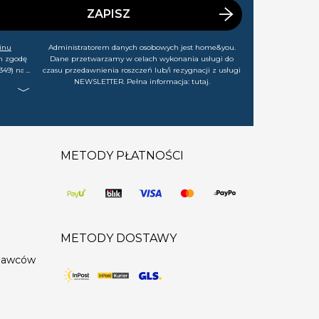
ZAPISZ
inu
Administratorem danych osobowych jest home&you.
m zgodę
Dane przetwarzamy w celach wykonania usługi do
349) na
czasu przedawnienia roszczeń lub/i rezygnacji z usługi
rtach,
NEWSLETTER. Pełna informacja:
tutaj
.
j chwili
METODY PŁATNOŚCI
METODY DOSTAWY
edawców