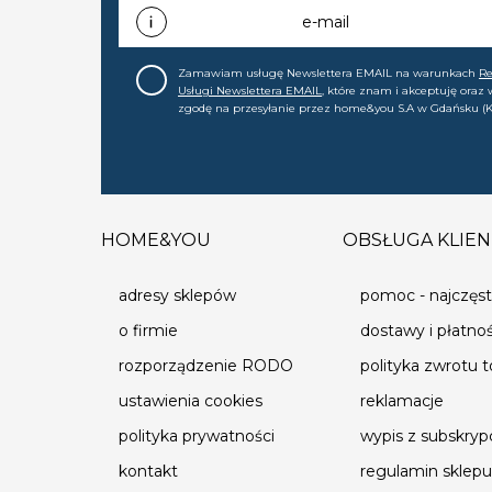
e-mail
Zamawiam usługę Newslettera EMAIL na warunkach
R
Usługi Newslettera EMAIL
, które znam i akceptuję oraz
zgodę na przesyłanie przez home&you S.A w Gdańsku (K
0000015349) na mój adres e-mail informacji handlowej (m
nowościach, ofertach, promocjach, wyprzedażach). Wiem
zgodę w każdej chwili cofnąć.
HOME&YOU
OBSŁUGA KLIEN
adresy sklepów
pomoc - najczęst
o firmie
dostawy i płatno
rozporządzenie RODO
polityka zwrotu 
ustawienia cookies
reklamacje
polityka prywatności
wypis z subskrypc
kontakt
regulamin sklepu