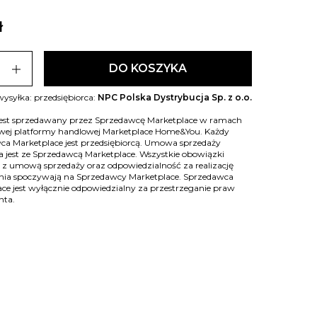
ł
add
DO KOSZYKA
wysyłka: przedsiębiorca:
NPC Polska Dystrybucja Sp. z o.o.
jest sprzedawany przez Sprzedawcę Marketplace w ramach
owej platformy handlowej Marketplace Home&You. Każdy
ca Marketplace jest przedsiębiorcą. Umowa sprzedaży
 jest ze Sprzedawcą Marketplace. Wszystkie obowiązki
 z umową sprzedaży oraz odpowiedzialność za realizację
ia spoczywają na Sprzedawcy Marketplace. Sprzedawca
ce jest wyłącznie odpowiedzialny za przestrzeganie praw
nta.