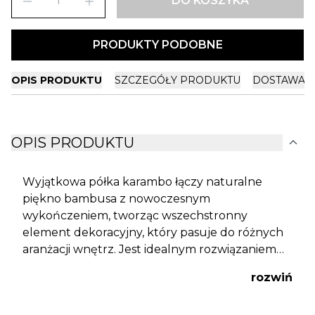
remove
add
DO KOSZYKA
PRODUKTY PODOBNE
OPIS PRODUKTU
SZCZEGÓŁY PRODUKTU
DOSTAWA I
expand_more
OPIS PRODUKTU
Wyjątkowa półka karambo łączy naturalne
piękno bambusa z nowoczesnym
wykończeniem, tworząc wszechstronny
element dekoracyjny, który pasuje do różnych
aranżacji wnętrz. Jest idealnym rozwiązaniem
do przechowywania i eksponowania
rozwiń
przedmiotów w różnych pomieszczeniach,
takich jak salon, sypialnia, łazienka czy kuchnia.