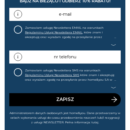
BĄDŹ NA BIEŻĄCO I ODBIERZ 10% RABATU!
e-mail
Zamawiam usługę Newslettera EMAIL na warunkach
Regulaminu Usługi Newslettera EMAIL
, które znam i
akceptuję oraz wyrażam zgodę na przesyłanie przez
home&you S.A w Gdańsku (KRS: 0000015349) na mój adres e-
mail informacji handlowej (m.in. o nowościach, ofertach,
promocjach, wyprzedażach). Wiem, że mogę tę zgodę w
każdej chwili cofnąć.
nr telefonu
Zamawiam usługę Newslettera SMS na warunkach
Regulaminu Usługi Newslettera SMS
które znam i akceptuję
oraz wyrażam zgodę na przesyłanie przez home&you S.A w
Gdańsku (KRS: 0000015349) na mój nr telefonu informacji
handlowej (m.in. o nowościach, ofertach, promocjach,
wyprzedażach). Wiem, że mogę tę zgodę w każdej chwili
cofnąć.
ZAPISZ
Administratorem danych osobowych jest home&you. Dane przetwarzamy w
celach wykonania usługi do czasu przedawnienia roszczeń lub/i rezygnacji
z usługi NEWSLETTER. Pełna informacja:
tutaj
.