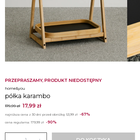
PRZEPRASZAMY, PRODUKT NIEDOSTĘPNY
home&you
półka karambo
17,99 zł
179,99 zł
-67%
najniższa cena z 30 dni przed obniżką:
53,99 zł
-90%
cena regularna:
179,99 zł