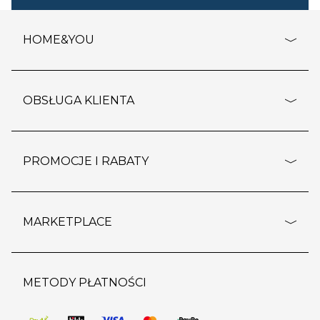
HOME&YOU
adresy sklepów
o firmie
OBSŁUGA KLIENTA
rozporządzenie RODO
pomoc - najczęstsze pytania
ustawienia cookies
dostawy i płatność
PROMOCJE I RABATY
polityka prywatności
polityka zwrotu towaru
kontakt
strefa okazji
reklamacje
blog
outlet
MARKETPLACE
wypis z subskrypcji
jakość i bezpieczeństwo
karta klienta
regulamin sklepu
o marketplace
karta podarunkowa
pozostałe regulaminy
strefa marek
METODY PŁATNOŚCI
regulaminy promocji
produkty