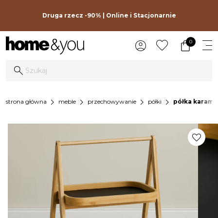
Druga rzecz -90% | Online i Stacjonarnie
0
chevron_right
chevron_right
chevron_right
chevron_right
strona główna
meble
przechowywanie
półki
półka karam
favorite