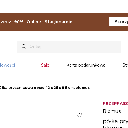
zecz -90% | Online i Stacjonarnie
Skorzy
Nowości
Sale
Karta podarunkowa
St
ółka prysznicowa nexio, 12 x 25 x 8.5 cm, blomus
PRZEPRASZ
Blomus
favorite
półka pry
blomus