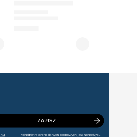
ZAPISZ
inu
Administratorem danych osobowych jest home&you.