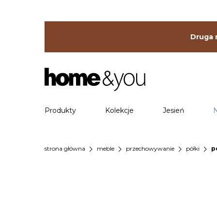
Druga r
Produkty
Kolekcje
Jesień
chevron_right
chevron_right
chevron_right
chevron_right
strona główna
meble
przechowywanie
półki
p