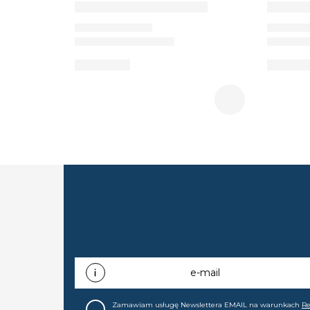
e-mail
Zamawiam usługę Newslettera EMAIL na warunkach
R