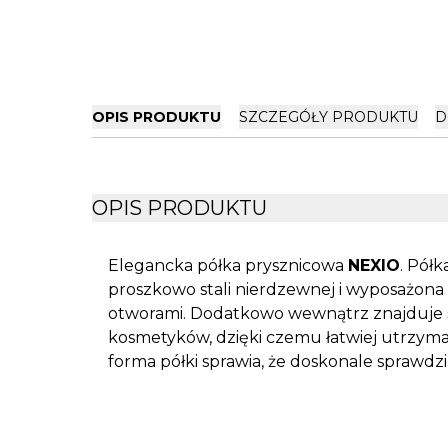
OPIS PRODUKTU
SZCZEGÓŁY PRODUKTU
D
OPIS PRODUKTU
Elegancka półka prysznicowa
NEXIO
. Pół
proszkowo stali nierdzewnej i wyposażon
otworami. Dodatkowo wewnątrz znajduje 
kosmetyków, dzięki czemu łatwiej utrzym
forma półki sprawia, że doskonale sprawdzi 
innymi akcesoriami łazienkowymi z serii NE