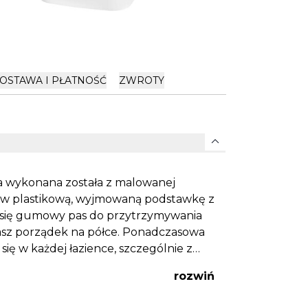
OSTAWA I PŁATNOŚĆ
ZWROTY
expand_more
ka wykonana została z malowanej
a w plastikową, wyjmowaną podstawkę z
się gumowy pas do przytrzymywania
asz porządek na półce. Ponadczasowa
się w każdej łazience, szczególnie z
XIO.
rozwiń