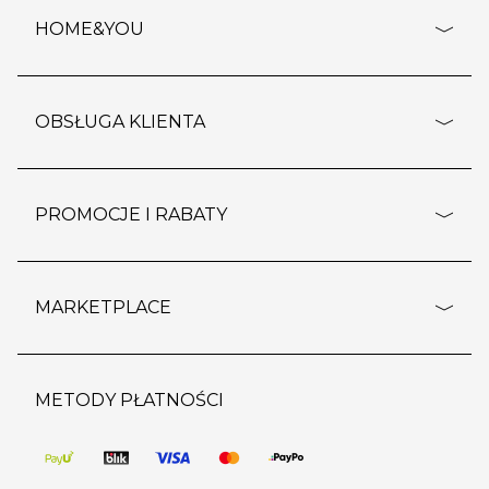
HOME&YOU
adresy sklepów
o firmie
OBSŁUGA KLIENTA
rozporządzenie RODO
pomoc - najczęstsze pytania
ustawienia cookies
dostawy i płatność
PROMOCJE I RABATY
polityka prywatności
polityka zwrotu towaru
kontakt
strefa okazji
reklamacje
blog
outlet
MARKETPLACE
wypis z subskrypcji
jakość i bezpieczeństwo
karta klienta
regulamin sklepu
o marketplace
karta podarunkowa
pozostałe regulaminy
strefa marek
METODY PŁATNOŚCI
regulaminy promocji
produkty
pomoc dla sprzedawców