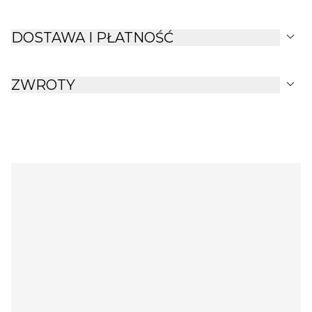
z serii NEXIO.
expand_more
DOSTAWA I PŁATNOŚĆ
expand_more
ZWROTY