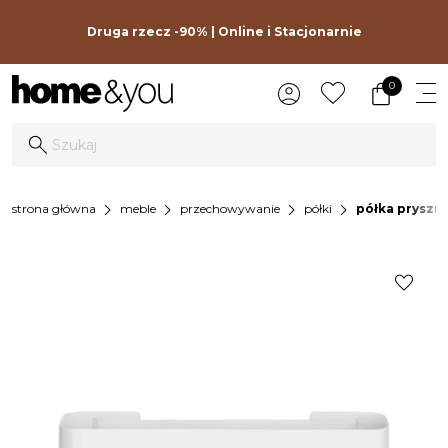
Druga rzecz -90% | Online i Stacjonarnie
0
chevron_right
chevron_right
chevron_right
chevron_right
strona główna
meble
przechowywanie
półki
półka pryszni
favorite