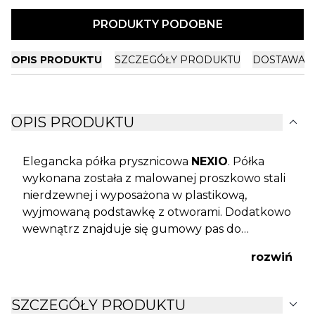
PRODUKTY PODOBNE
OPIS PRODUKTU
SZCZEGÓŁY PRODUKTU
DOSTAWA I
expand_more
OPIS PRODUKTU
Elegancka półka prysznicowa
NEXIO
. Półka
wykonana została z malowanej proszkowo stali
nierdzewnej i wyposażona w plastikową,
wyjmowaną podstawkę z otworami. Dodatkowo
wewnątrz znajduje się gumowy pas do
przytrzymywania kosmetyków, dzięki czemu
rozwiń
łatwiej utrzymasz porządek na półce.
Ponadczasowa forma półki sprawia, że
doskonale sprawdzi się w każdej łazience,
expand_more
SZCZEGÓŁY PRODUKTU
szczególnie z innymi akcesoriami łazienkowymi