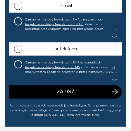
e-mail
Zamawiam usługę Newslettera EMAIL na warunkach
Regulaminu Usługi Newslettera EMAIL
, które znam i
akceptuję oraz wyrażam zgodę na przesyłanie przez
home&you S.A w Gdańsku (KRS: 0000015349) na mój adres e-
mail informacji handlowej (m.in. o nowościach, ofertach,
promocjach, wyprzedażach). Wiem, że mogę tę zgodę w
każdej chwili cofnąć.
nr telefonu
Zamawiam usługę Newslettera SMS na warunkach
Regulaminu Usługi Newslettera SMS
które znam i akceptuję
oraz wyrażam zgodę na przesyłanie przez home&you S.A w
Gdańsku (KRS: 0000015349) na mój nr telefonu informacji
handlowej (m.in. o nowościach, ofertach, promocjach,
wyprzedażach). Wiem, że mogę tę zgodę w każdej chwili
cofnąć.
ZAPISZ
Administratorem danych osobowych jest home&you. Dane przetwarzamy w
celach wykonania usługi do czasu przedawnienia roszczeń lub/i rezygnacji
z usługi NEWSLETTER. Pełna informacja:
tutaj
.