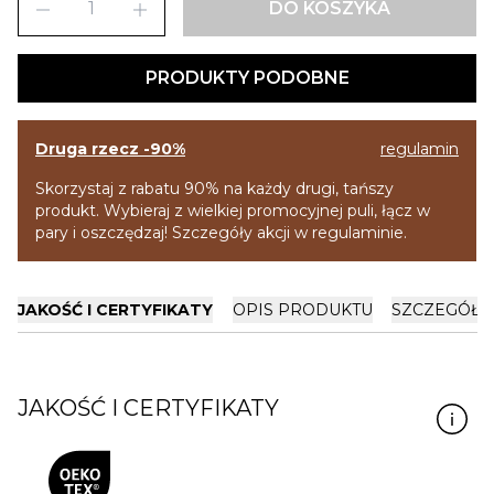
remove
add
DO KOSZYKA
PRODUKTY PODOBNE
Druga rzecz -90%
regulamin
Skorzystaj z rabatu 90% na każdy drugi, tańszy
produkt. Wybieraj z wielkiej promocyjnej puli, łącz w
pary i oszczędzaj! Szczegóły akcji w regulaminie.
JAKOŚĆ I CERTYFIKATY
OPIS PRODUKTU
SZCZEGÓŁY
JAKOŚĆ I CERTYFIKATY