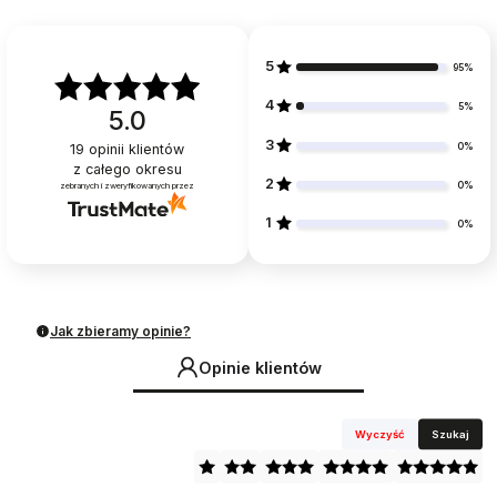
5
95%
4
5%
5.0
3
0%
19
opinii klientów
z całego okresu
2
0%
zebranych i zweryfikowanych przez
1
0%
Jak zbieramy opinie?
Opinie klientów
Wyczyść
Szukaj