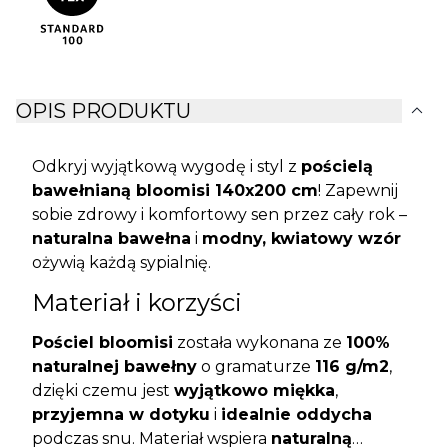
expand_more
OPIS PRODUKTU
Odkryj wyjątkową wygodę i styl z
pościelą
bawełnianą bloomisi 140x200 cm
! Zapewnij
sobie zdrowy i komfortowy sen przez cały rok –
naturalna bawełna
i
modny, kwiatowy wzór
ożywią każdą sypialnię.
Materiał i korzyści
Pościel bloomisi
została wykonana ze
100%
naturalnej bawełny
o gramaturze
116 g/m2
,
dzięki czemu jest
wyjątkowo miękka
,
przyjemna w dotyku
i
idealnie oddycha
podczas snu. Materiał wspiera
naturalną