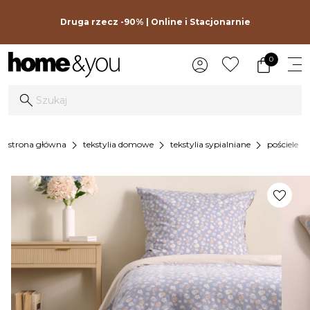
Druga rzecz -90% | Online i Stacjonarnie
0
chevron_right
chevron_right
chevron_right
chevron_r
strona główna
tekstylia domowe
tekstylia sypialniane
pościele
favorite