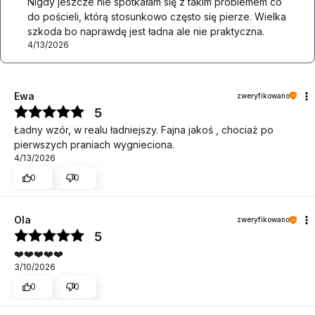
Nigdy jeszcze nie spotkałam się z takim problemem co
do pościeli, którą stosunkowo często się pierze. Wielka
szkoda bo naprawdę jest ładna ale nie praktyczna.
4/13/2026
Ewa
zweryfikowano
5
Ładny wzór, w realu ładniejszy. Fajna jakoś , chociaż po
pierwszych praniach wygnieciona.
4/13/2026
0
0
Ola
zweryfikowano
5
❤️❤️❤️❤️❤️
3/10/2026
0
0