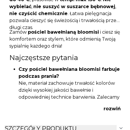
wybielać
,
nie suszyć w suszarce bębnowej
,
nie czyścić chemicznie
. Łatwa pielęgnacja
pozwala cieszyć się świeżością i trwałością przez
długi czas.
Zamów
pościel bawełnianą bloomisi
i ciesz się
komfortem oraz stylem, które odmienią Twoją
sypialnię każdego dnia!
Najczęstsze pytania
Czy pościel bawełniana bloomisi farbuje
podczas prania?
Nie, materiał zachowuje trwałość kolorów
dzięki wysokiej jakości bawełnie i
odpowiedniej technice barwienia. Zalecamy
stosowanie się do instrukcji prania.
rozwiń
Czy pościel posiada zapięcie na zamek?
Tak
, zarówno poszwa na kołdrę, jak i
poszewka na poduszkę zamykane są na
expand_more
SZCZEGÓŁY PRODUKTU