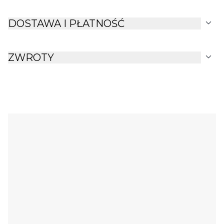
expand_more
DOSTAWA I PŁATNOŚĆ
expand_more
ZWROTY