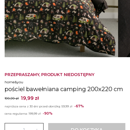
PRZEPRASZAMY, PRODUKT NIEDOSTĘPNY
home&you
pościel bawełniana camping 200x220 cm
19,99 zł
199,99 zł
-67%
najniższa cena z 30 dni przed obniżką:
59,99 zł
-90%
cena regularna:
199,99 zł