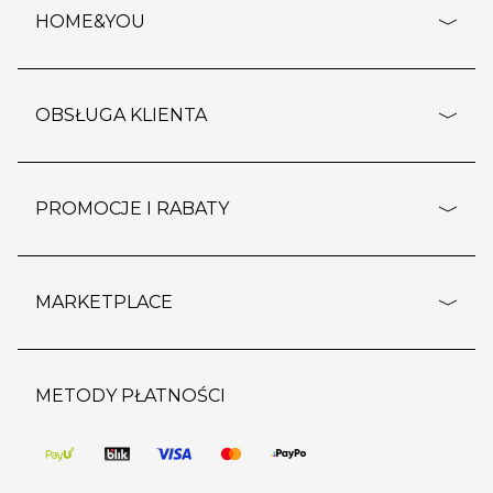
HOME&YOU
adresy sklepów
o firmie
OBSŁUGA KLIENTA
rozporządzenie RODO
pomoc - najczęstsze pytania
ustawienia cookies
dostawy i płatność
PROMOCJE I RABATY
polityka prywatności
polityka zwrotu towaru
kontakt
strefa okazji
reklamacje
blog
outlet
MARKETPLACE
wypis z subskrypcji
jakość i bezpieczeństwo
karta klienta
regulamin sklepu
o marketplace
karta podarunkowa
pozostałe regulaminy
strefa marek
METODY PŁATNOŚCI
regulaminy promocji
produkty
pomoc dla sprzedawców