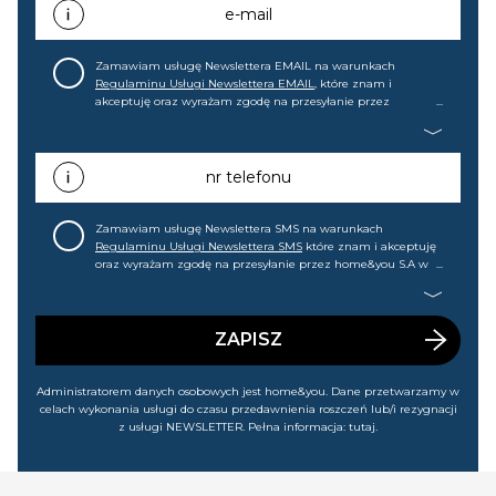
e-mail
Zamawiam usługę Newslettera EMAIL na warunkach
Regulaminu Usługi Newslettera EMAIL
, które znam i
akceptuję oraz wyrażam zgodę na przesyłanie przez
home&you S.A w Gdańsku (KRS: 0000015349) na mój adres e-
mail informacji handlowej (m.in. o nowościach, ofertach,
promocjach, wyprzedażach). Wiem, że mogę tę zgodę w
każdej chwili cofnąć.
nr telefonu
Zamawiam usługę Newslettera SMS na warunkach
Regulaminu Usługi Newslettera SMS
które znam i akceptuję
oraz wyrażam zgodę na przesyłanie przez home&you S.A w
Gdańsku (KRS: 0000015349) na mój nr telefonu informacji
handlowej (m.in. o nowościach, ofertach, promocjach,
wyprzedażach). Wiem, że mogę tę zgodę w każdej chwili
cofnąć.
ZAPISZ
Administratorem danych osobowych jest home&you. Dane przetwarzamy w
celach wykonania usługi do czasu przedawnienia roszczeń lub/i rezygnacji
z usługi NEWSLETTER. Pełna informacja:
tutaj
.