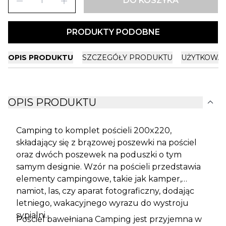
remove
add
DO KOSZYKA
PRODUKTY PODOBNE
OPIS PRODUKTU
SZCZEGÓŁY PRODUKTU
UŻYTKOWA
expand_more
OPIS PRODUKTU
Camping to komplet pościeli 200x220,
składający się z brązowej poszewki na pościel
oraz dwóch poszewek na poduszki o tym
samym designie. Wzór na pościeli przedstawia
elementy campingowe, takie jak kamper,
namiot, las, czy aparat fotograficzny, dodając
letniego, wakacyjnego wyrazu do wystroju
sypialni.
Pościel bawełniana Camping jest przyjemna w