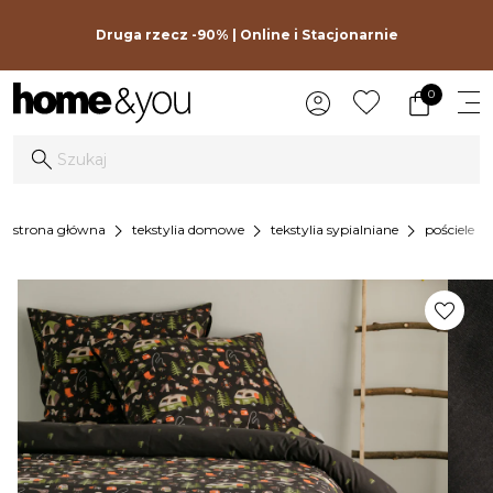
Druga rzecz -90% | Online i Stacjonarnie
0
chevron_right
chevron_right
chevron_right
chevron_r
strona główna
tekstylia domowe
tekstylia sypialniane
pościele
favorite