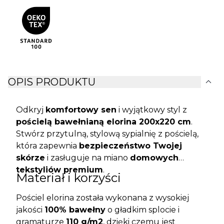
expand_more
OPIS PRODUKTU
Odkryj
komfortowy sen
i wyjątkowy styl z
pościelą bawełnianą elorina 200x220 cm
.
Stwórz przytulną, stylową sypialnię z pościelą,
która zapewnia
bezpieczeństwo Twojej
skórze
i zasługuje na miano
domowych
tekstyliów premium
.
Materiał i korzyści
Pościel elorina została wykonana z wysokiej
jakości
100% bawełny
o gładkim splocie i
gramaturze
110 g/m2
, dzięki czemu jest