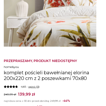
PRZEPRASZAMY, PRODUKT NIEDOSTĘPNY
home&you
komplet pościeli bawełnianej elorina
200x220 cm z 2 poszewkami 70x80
4,8/5 -
opinii (13)
139,99 zł
249,99 zł
-44%
najniższa cena z 30 dni przed obniżką:
249,99 zł