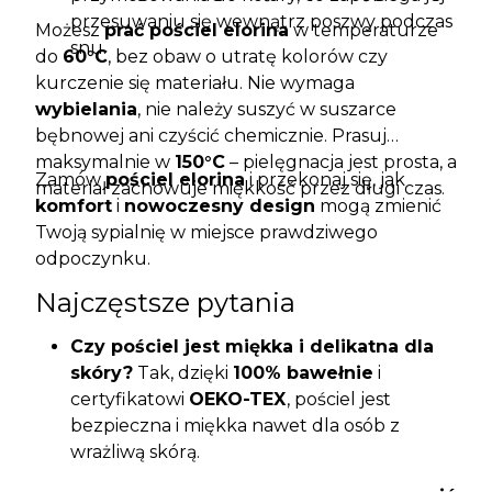
przesuwaniu się wewnątrz poszwy podczas
Możesz
prać pościel elorina
w temperaturze
snu.
do
60°C
, bez obaw o utratę kolorów czy
kurczenie się materiału. Nie wymaga
wybielania
, nie należy suszyć w suszarce
bębnowej ani czyścić chemicznie. Prasuj
maksymalnie w
150°C
– pielęgnacja jest prosta, a
Zamów
pościel elorina
i przekonaj się, jak
materiał zachowuje miękkość przez długi czas.
komfort
i
nowoczesny design
mogą zmienić
Twoją sypialnię w miejsce prawdziwego
odpoczynku.
Najczęstsze pytania
Czy pościel jest miękka i delikatna dla
skóry?
Tak, dzięki
100% bawełnie
i
certyfikatowi
OEKO-TEX
, pościel jest
bezpieczna i miękka nawet dla osób z
wrażliwą skórą.
Czy kolory nie blakną po praniu?
Materiał