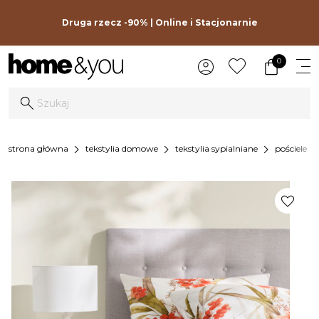
Druga rzecz -90% | Online i Stacjonarnie
0
chevron_right
chevron_right
chevron_right
chevron_r
strona główna
tekstylia domowe
tekstylia sypialniane
pościele
favorite