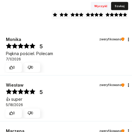
Wyczyść
Szukaj
Monika
zweryfikowano
5
Piękna pościel. Polecam
7/1/2026
0
0
Wiesław
zweryfikowano
5
👍️ super
5/18/2026
0
0
Marzena
zweryfikowano