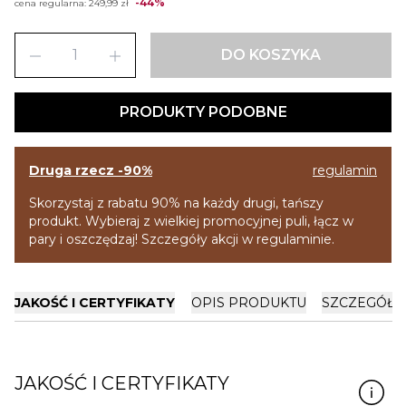
-44%
cena regularna:
249,99 zł
remove
add
DO KOSZYKA
PRODUKTY PODOBNE
Druga rzecz -90%
regulamin
Skorzystaj z rabatu 90% na każdy drugi, tańszy
produkt. Wybieraj z wielkiej promocyjnej puli, łącz w
pary i oszczędzaj! Szczegóły akcji w regulaminie.
JAKOŚĆ I CERTYFIKATY
OPIS PRODUKTU
SZCZEGÓŁY
JAKOŚĆ I CERTYFIKATY