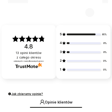
5
85%
4
8%
4.8
3
8%
13
opinii klientów
z całego okresu
2
0%
zebranych i zweryfikowanych przez
1
0%
Jak zbieramy opinie?
Opinie klientów