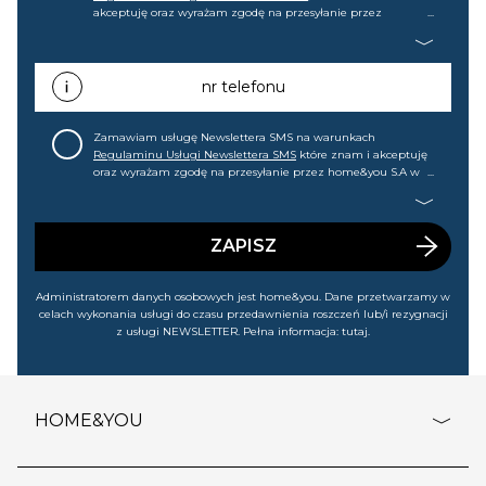
akceptuję oraz wyrażam zgodę na przesyłanie przez
home&you S.A w Gdańsku (KRS: 0000015349) na mój adres e-
mail informacji handlowej (m.in. o nowościach, ofertach,
promocjach, wyprzedażach). Wiem, że mogę tę zgodę w
każdej chwili cofnąć.
nr telefonu
Zamawiam usługę Newslettera SMS na warunkach
Regulaminu Usługi Newslettera SMS
które znam i akceptuję
oraz wyrażam zgodę na przesyłanie przez home&you S.A w
Gdańsku (KRS: 0000015349) na mój nr telefonu informacji
handlowej (m.in. o nowościach, ofertach, promocjach,
wyprzedażach). Wiem, że mogę tę zgodę w każdej chwili
cofnąć.
ZAPISZ
Administratorem danych osobowych jest home&you. Dane przetwarzamy w
celach wykonania usługi do czasu przedawnienia roszczeń lub/i rezygnacji
z usługi NEWSLETTER. Pełna informacja:
tutaj
.
HOME&YOU
adresy sklepów