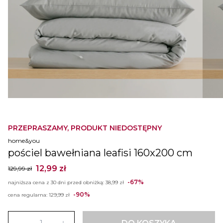
PRZEPRASZAMY, PRODUKT NIEDOSTĘPNY
home&you
pościel bawełniana leafisi 160x200 cm
12,99 zł
129,99 zł
-67%
najniższa cena z 30 dni przed obniżką:
38,99 zł
-90%
cena regularna:
129,99 zł