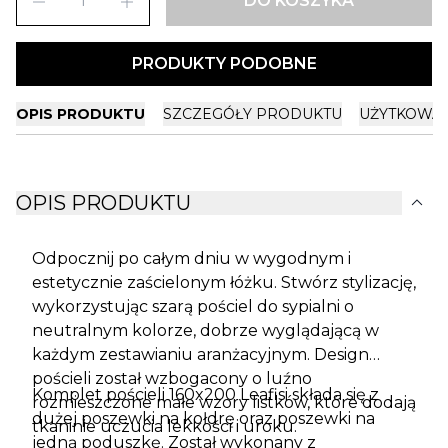
remove
add
DO KOSZYKA
PRODUKTY PODOBNE
OPIS PRODUKTU
SZCZEGÓŁY PRODUKTU
UŻYTKOWA
expand_more
OPIS PRODUKTU
Odpocznij po całym dniu w wygodnym i
estetycznie zaścielonym łóżku. Stwórz stylizację,
wykorzystując szarą pościel do sypialni o
neutralnym kolorze, dobrze wyglądającą w
każdym zestawianiu aranżacyjnym. Design
pościeli został wzbogacony o luźno
Komplet pościeli 160x200 Leafisi składa się z
rozmieszczone małe wzory listków, które dodają
dużej poszewki na kołdrę oraz poszewki na
tkaninie uczucia lekkości i uroku.
jedną poduszkę. Został wykonany z