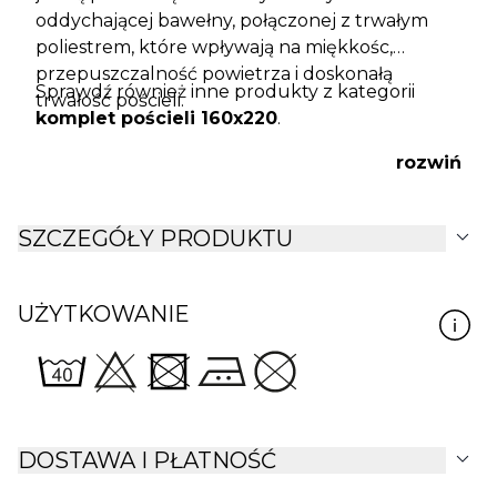
oddychającej bawełny, połączonej z trwałym
poliestrem, które wpływają na miękkośc,
przepuszczalność powietrza i doskonałą
Sprawdź również inne produkty z kategorii
trwałość pościeli.
komplet pościeli 160x220
.
rozwiń
expand_more
SZCZEGÓŁY PRODUKTU
UŻYTKOWANIE
expand_more
DOSTAWA I PŁATNOŚĆ