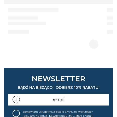
NEWSLETTER
BĄDŹ NA BIEŻĄCO I ODBIERZ 10% RABATU!
e-mail
Zamawiam usługę Newslettera EMAIL na warunkach
Regulaminu Usługi Newslettera EMAIL
, które znam i