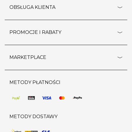
o firmie
OBSŁUGA KLIENTA
rozporządzenie RODO
pomoc - najczęstsze pytania
ustawienia cookies
dostawy i płatność
PROMOCJE I RABATY
polityka prywatności
polityka zwrotu towaru
kontakt
strefa okazji
reklamacje
blog
outlet
MARKETPLACE
wypis z subskrypcji
jakość i bezpieczeństwo
karta klienta
regulamin sklepu
o marketplace
karta podarunkowa
pozostałe regulaminy
strefa marek
METODY PŁATNOŚCI
regulaminy promocji
produkty
pomoc dla sprzedawców
METODY DOSTAWY