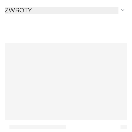
expand_more
ZWROTY