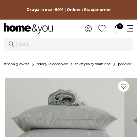
Druga rzecz -90% | Online i Stacjonarnie
0
chevron_right
chevron_right
chevron_right
chevron_r
strona główna
tekstylia domowe
tekstylia sypialniane
pościele
favorite