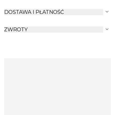
expand_more
DOSTAWA I PŁATNOŚĆ
expand_more
ZWROTY