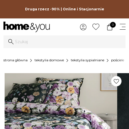
Druga rzecz -90% | Online i Stacjonarnie
0
chevron_right
chevron_right
chevron_right
chevron_r
strona główna
tekstylia domowe
tekstylia sypialniane
pościele
favorite