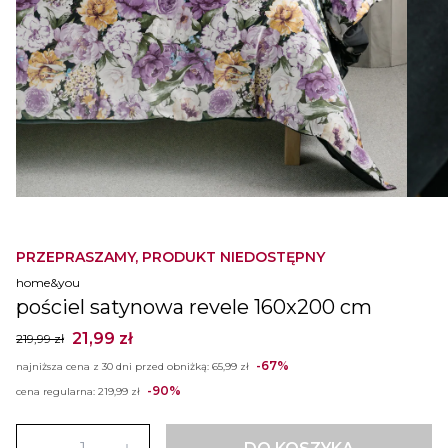
PRZEPRASZAMY, PRODUKT NIEDOSTĘPNY
home&you
pościel satynowa revele 160x200 cm
21,99 zł
219,99 zł
-67%
najniższa cena z 30 dni przed obniżką:
65,99 zł
-90%
cena regularna:
219,99 zł