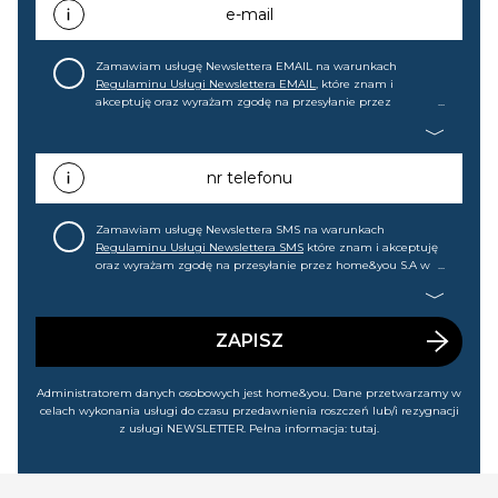
e-mail
Zamawiam usługę Newslettera EMAIL na warunkach
Regulaminu Usługi Newslettera EMAIL
, które znam i
akceptuję oraz wyrażam zgodę na przesyłanie przez
home&you S.A w Gdańsku (KRS: 0000015349) na mój adres e-
mail informacji handlowej (m.in. o nowościach, ofertach,
promocjach, wyprzedażach). Wiem, że mogę tę zgodę w
każdej chwili cofnąć.
nr telefonu
Zamawiam usługę Newslettera SMS na warunkach
Regulaminu Usługi Newslettera SMS
które znam i akceptuję
oraz wyrażam zgodę na przesyłanie przez home&you S.A w
Gdańsku (KRS: 0000015349) na mój nr telefonu informacji
handlowej (m.in. o nowościach, ofertach, promocjach,
wyprzedażach). Wiem, że mogę tę zgodę w każdej chwili
cofnąć.
ZAPISZ
Administratorem danych osobowych jest home&you. Dane przetwarzamy w
celach wykonania usługi do czasu przedawnienia roszczeń lub/i rezygnacji
z usługi NEWSLETTER. Pełna informacja:
tutaj
.