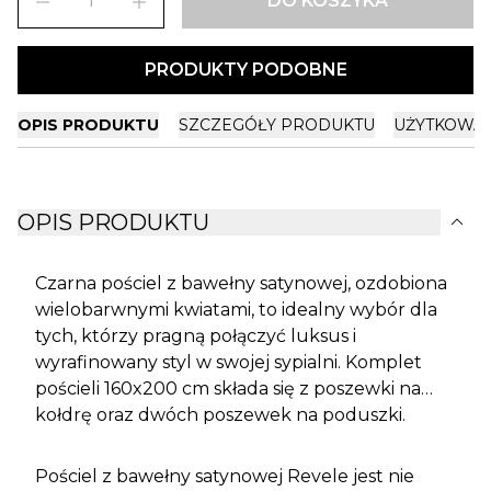
remove
add
DO KOSZYKA
PRODUKTY PODOBNE
OPIS PRODUKTU
SZCZEGÓŁY PRODUKTU
UŻYTKOWA
expand_more
OPIS PRODUKTU
Czarna pościel z bawełny satynowej, ozdobiona
wielobarwnymi kwiatami, to idealny wybór dla
tych, którzy pragną połączyć luksus i
wyrafinowany styl w swojej sypialni. Komplet
pościeli 160x200 cm składa się z poszewki na
kołdrę oraz dwóch poszewek na poduszki.
Pościel z bawełny satynowej Revele jest nie