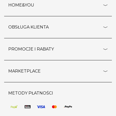
HOME&YOU
adresy sklepów
o firmie
OBSŁUGA KLIENTA
rozporządzenie RODO
pomoc - najczęstsze pytania
ustawienia cookies
dostawy i płatność
PROMOCJE I RABATY
polityka prywatności
polityka zwrotu towaru
kontakt
strefa okazji
reklamacje
blog
outlet
MARKETPLACE
wypis z subskrypcji
jakość i bezpieczeństwo
karta klienta
regulamin sklepu
o marketplace
karta podarunkowa
pozostałe regulaminy
strefa marek
METODY PŁATNOŚCI
regulaminy promocji
produkty
pomoc dla sprzedawców