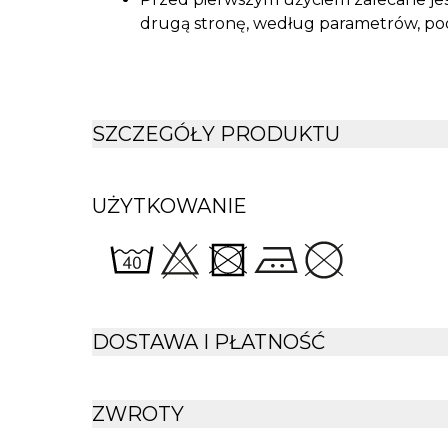
drugą stronę, według parametrów, p
Polecamy również nasze
wypełnienia p
SZCZEGÓŁY PRODUKTU
UŻYTKOWANIE
DOSTAWA I PŁATNOŚĆ
ZWROTY