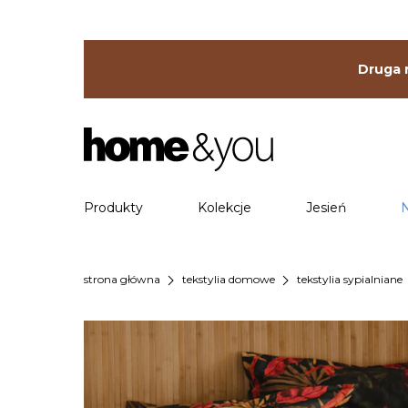
Druga r
Produkty
Kolekcje
Jesień
chevron_right
chevron_right
che
strona główna
tekstylia domowe
tekstylia sypialniane