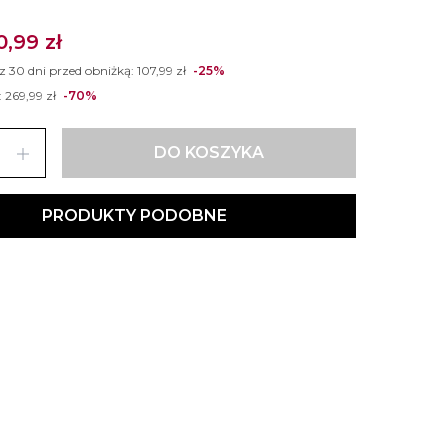
0,99 zł
 z 30 dni przed obniżką:
107,99 zł
-25%
:
269,99 zł
-70%
add
DO KOSZYKA
PRODUKTY PODOBNE