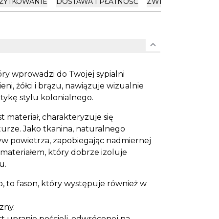
ŻYTKOWANIE
DOSTAWA I PŁATNOŚĆ
ZWROTY
expand_more
tóry wprowadzi do Twojej sypialni
eni, żółci i brązu, nawiązuje wizualnie
etykę stylu kolonialnego.
st materiał, charakteryzuje się
akturze. Jako tkanina, naturalnego
w powietrza, zapobiegając nadmiernej
 materiałem, który dobrze izoluje
u.
, to fason, który występuje również w
zny.
 upranie pościeli, odwróconej na