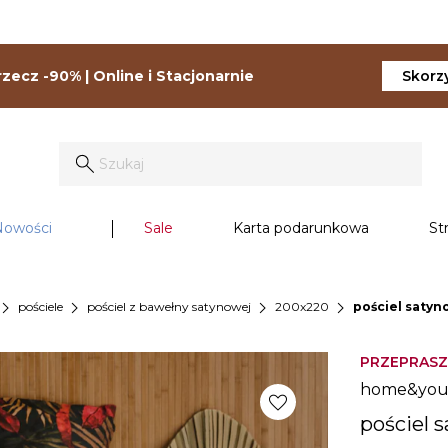
zecz -90% | Online i Stacjonarnie
Skorzy
Nowości
Sale
Karta podarunkowa
St
vron_right
chevron_right
chevron_right
chevron_right
pościele
pościel z bawełny satynowej
200x220
pościel satyn
PRZEPRASZ
home&yo
favorite
pościel 