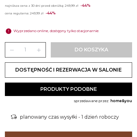
-44%
najniższa cena z 30 dni przed obniżką:
249,99 zł
-44%
cena regularna:
249,99 zł
error
Wyprzedano online, dostępny tylko stacjonarnie.
remove
add
DO KOSZYKA
DOSTĘPNOŚĆ I REZERWACJA W SALONIE
PRODUKTY PODOBNE
sprzedawane przez:
home&you
delivery_truck_bolt
planowany czas wysyłki - 1 dzień roboczy