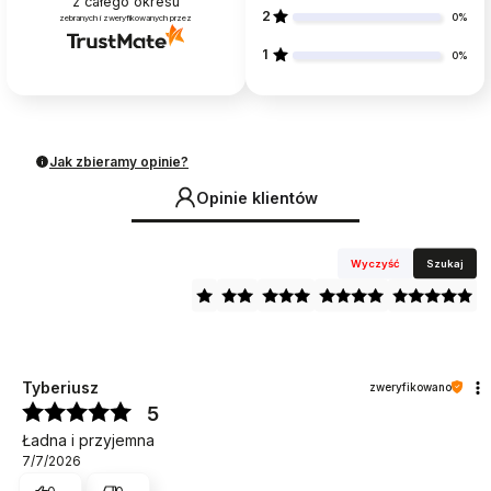
z całego okresu
2
0%
zebranych i zweryfikowanych przez
1
0%
Jak zbieramy opinie?
Opinie klientów
Wyczyść
Szukaj
Tyberiusz
zweryfikowano
5
Ładna i przyjemna
7/7/2026