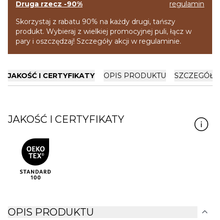
Druga rzecz -90%
regulamin
Skorzystaj z rabatu 90% na każdy drugi, tańszy
produkt. Wybieraj z wielkiej promocyjnej puli, łącz w
pary i oszczędzaj! Szczegóły akcji w regulaminie.
JAKOŚĆ I CERTYFIKATY
OPIS PRODUKTU
SZCZEGÓŁY
JAKOŚĆ I CERTYFIKATY
expand_more
OPIS PRODUKTU