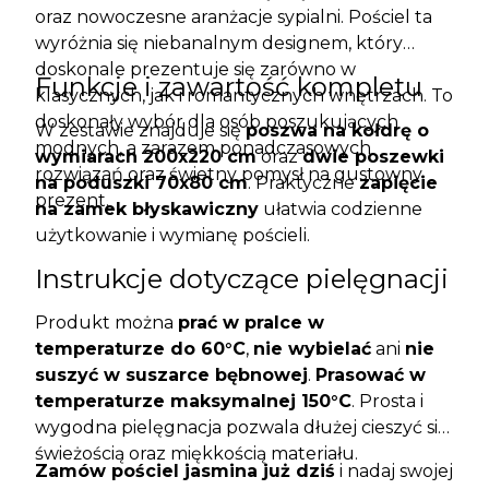
oraz nowoczesne aranżacje sypialni. Pościel ta
wyróżnia się niebanalnym designem, który
doskonale prezentuje się zarówno w
Funkcje i zawartość kompletu
klasycznych, jak i romantycznych wnętrzach. To
doskonały wybór dla osób poszukujących
W zestawie znajduje się
poszwa na kołdrę o
modnych, a zarazem ponadczasowych
wymiarach 200x220 cm
oraz
dwie poszewki
rozwiązań oraz świetny pomysł na gustowny
na poduszki 70x80 cm
. Praktyczne
zapięcie
prezent.
na zamek błyskawiczny
ułatwia codzienne
użytkowanie i wymianę pościeli.
Instrukcje dotyczące pielęgnacji
Produkt można
prać w pralce w
temperaturze do 60°C
,
nie wybielać
ani
nie
suszyć w suszarce bębnowej
.
Prasować w
temperaturze maksymalnej 150°C
. Prosta i
wygodna pielęgnacja pozwala dłużej cieszyć się
świeżością oraz miękkością materiału.
Zamów pościel jasmina już dziś
i nadaj swojej