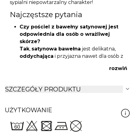
sypialni niepowtarzalny charakter!
Najczęstsze pytania
Czy pościel z bawełny satynowej jest
odpowiednia dla osób o wrażliwej
skórze?
Tak
,
satynowa bawełna
jest delikatna,
oddychająca
i przyjazna nawet dla osób z
alergiami lub wrażliwą skórą, co potwierdza
rozwiń
certyfikat
OEKO-TEX
.
Jakie są zalety pościeli z bawełny
satynowej?
expand_more
SZCZEGÓŁY PRODUKTU
Pościel ta jest miękka, przyjemna w
dotyku, wyjątkowo trwała i łatwa w
pielęgnacji.
Dzięki swej strukturze
UŻYTKOWANIE
zachowuje elegancki wygląd na długo.
Czy wyrazisty wzór nie płowieje w
praniu?
Pościel utrzymuje intensywność