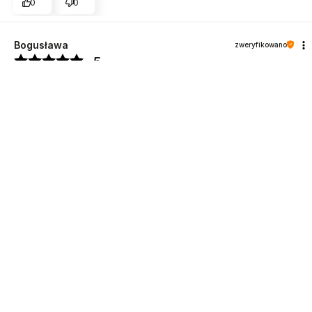
0
0
DO KOSZYKA
Bogusława
zweryfikowano
5
Ocena klienta:
Doskonale
5/27/2026
0
0
Anna
zweryfikowano
5
Ocena klienta:
Doskonale
3/13/2026
0
0
JADWIGA
zweryfikowano
5
Ocena klienta:
Doskonale
3/4/2026