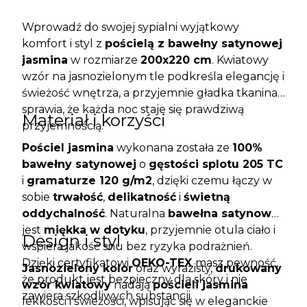
Wprowadź do swojej sypialni wyjątkowy
komfort i styl z
pościelą z bawełny satynowej
jasmina
w rozmiarze
200x220 cm
. Kwiatowy
wzór na jasnozielonym tle podkreśla elegancję i
świeżość wnętrza, a przyjemnie gładka tkanina
sprawia, że każda noc staje się prawdziwą
Materiał i korzyści
przyjemnością.
Pościel jasmina
wykonana została ze
100%
bawełny satynowej
o
gęstości splotu 205 TC
i
gramaturze 120 g/m2
, dzięki czemu łączy w
sobie
trwałość
,
delikatność
i
świetną
oddychalność
. Naturalna
bawełna satynowa
jest
miękka w dotyku
, przyjemnie otula ciało i
Design i styl
wspiera jakość snu bez ryzyka podrażnień.
Dzięki certyfikatowi
OEKO-TEX
masz pewność,
Jasnozielony kolor
oraz wyrazisty,
drukowany
że produkt jest bezpieczny dla skóry i nie
wzór kwiatowy
nadają
pościeli jasmina
zawiera szkodliwych substancji.
lekkości i świeżości, wpisując się w eleganckie