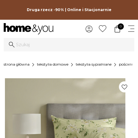
Druga rzecz -90% | Online i Stacjonarnie
0
chevron_right
chevron_right
chevron_right
chevron_r
strona główna
tekstylia domowe
tekstylia sypialniane
pościele
favorite