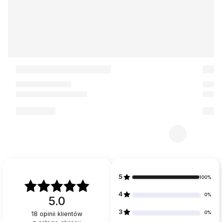
5
100%
4
0%
5.0
3
0%
18
opinii klientów