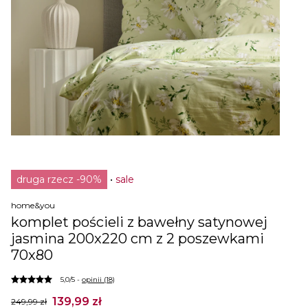
druga rzecz -90%
sale
home&you
komplet pościeli z bawełny satynowej
jasmina 200x220 cm z 2 poszewkami
70x80
5,0/5 -
opinii (18)
139,99 zł
249,99 zł