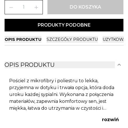
remove
add
DO KOSZYKA
PRODUKTY PODOBNE
OPIS PRODUKTU
SZCZEGÓŁY PRODUKTU
UŻYTKOWA
expand_more
OPIS PRODUKTU
Pościel z mikrofibry i poliestru to lekka,
przyjemna w dotyku i trwała opcja, która doda
uroku każdej sypialni. Wykonana z połączenia
materiałów, zapewnia komfortowy sen, jest
miękka, łatwa do utrzymania w czystości i
szybkoschnąca. Wzór wprowadza do wnętrza
rozwiń
świeżość i kolorowy akcent, nadając