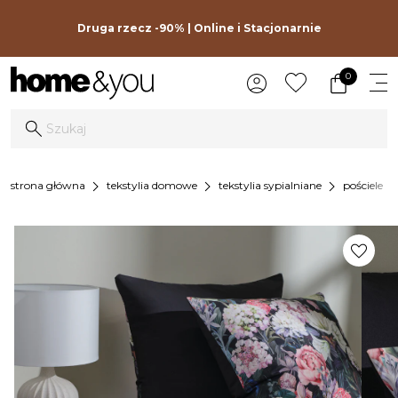
Druga rzecz -90% | Online i Stacjonarnie
0
chevron_right
chevron_right
chevron_right
chevron_r
strona główna
tekstylia domowe
tekstylia sypialniane
pościele
favorite