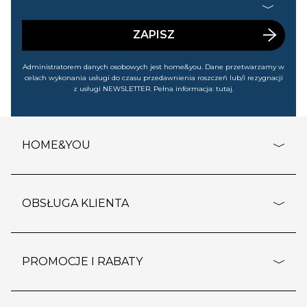
handlowej (m.in. o nowościach, ofertach, promocjach,
wyprzedażach). Wiem, że mogę tę zgodę w każdej chwili
cofnąć.
ZAPISZ
Administratorem danych osobowych jest home&you. Dane przetwarzamy w
celach wykonania usługi do czasu przedawnienia roszczeń lub/i rezygnacji
z usługi NEWSLETTER. Pełna informacja:
tutaj
.
HOME&YOU
adresy sklepów
o firmie
OBSŁUGA KLIENTA
rozporządzenie RODO
pomoc - najczęstsze pytania
ustawienia cookies
dostawy i płatność
PROMOCJE I RABATY
polityka prywatności
polityka zwrotu towaru
kontakt
strefa okazji
reklamacje