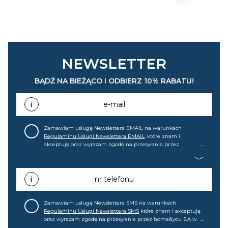
NEWSLETTER
BĄDŹ NA BIEŻĄCO I ODBIERZ 10% RABATU!
e-mail
Zamawiam usługę Newslettera EMAIL na warunkach
Regulaminu Usługi Newslettera EMAIL
, które znam i
akceptuję oraz wyrażam zgodę na przesyłanie przez
home&you S.A w Gdańsku (KRS: 0000015349) na mój adres e-
mail informacji handlowej (m.in. o nowościach, ofertach,
promocjach, wyprzedażach). Wiem, że mogę tę zgodę w
każdej chwili cofnąć.
nr telefonu
Zamawiam usługę Newslettera SMS na warunkach
Regulaminu Usługi Newslettera SMS
które znam i akceptuję
oraz wyrażam zgodę na przesyłanie przez home&you S.A w
Gdańsku (KRS: 0000015349) na mój nr telefonu informacji