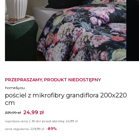
PRZEPRASZAMY, PRODUKT NIEDOSTĘPNY
home&you
pościel z mikrofibry grandiflora 200x220
cm
24,99 zł
229,99 zł
najniższa cena z 30 dni przed obniżką:
24,99 zł
-89%
cena regularna:
229,99 zł